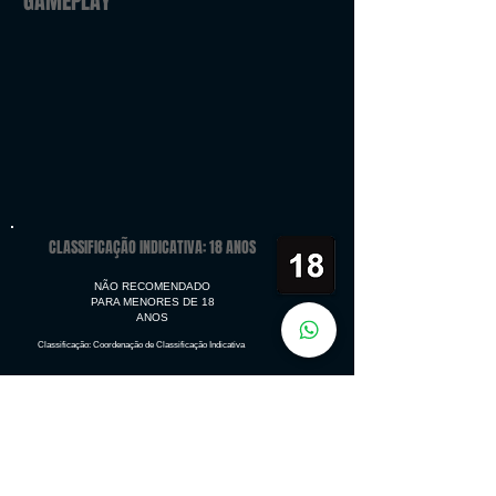
GAMEPLAY
CLASSIFICAÇÃO INDICATIVA: 18 ANOS
NÃO RECOMENDADO
PARA MENORES DE 18
ANOS
Classificação: Coordenação de Classificação Indicativa
PLATAFORMAS:
Microsoft Windows
PlayStation 4
Xbox One