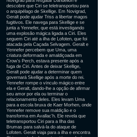
Novigrad para resgatar Dandelion e
descobre que Ciri se teletransportou para
o arquipélago de Skellige. Em Novigrad,
Geralt pode ajudar Triss a libertar magos
fugitivos. Ele navega para Skellige e se
junta a Yennefer, que está investigando
uma explosão mágica ligada a Ciri. Eles
seguem Ciri até a ilha de Lofoten, que foi
atacada pela Caçada Selvagem. Geralt e
Yennefer percebem que Uma, uma
criatura deformada e amaldiçoada em
Crow's Perch, estava presente após a
fuga de Ciri. Antes de deixar Skellige,
Geralt pode ajudar a determinar quem
governará Skellige após a morte do rei.
Yennefer rompe o vínculo mágico entre
ela e Geralt, dando-lhe a opção de afirmar
seu amor por ela ou terminar o
relacionamento deles. Eles levam Uma
para a escola bruxa de Kaer Morhen, onde
Yennefer remove sua maldição e o
transforma em Avallac'h. Ele revela que
teletransportou Ciri para a Ilha das
Brumas para salvá-la do ataque de
Lofoten. Geralt viaja para a ilha e encontra