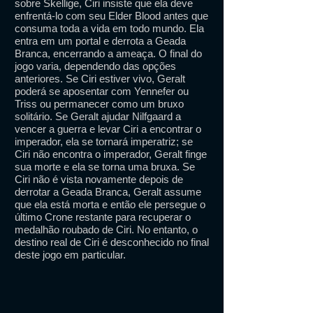
sobre Skellige, Ciri insiste que ela deve
enfrentá-lo com seu Elder Blood antes que
consuma toda a vida em todo mundo. Ela
entra em um portal e derrota a Geada
Branca, encerrando a ameaça. O final do
jogo varia, dependendo das opções
anteriores. Se Ciri estiver vivo, Geralt
poderá se aposentar com Yennefer ou
Triss ou permanecer como um bruxo
solitário. Se Geralt ajudar Nilfgaard a
vencer a guerra e levar Ciri a encontrar o
imperador, ela se tornará imperatriz; se
Ciri não encontra o imperador, Geralt finge
sua morte e ela se torna uma bruxa. Se
Ciri não é vista novamente depois de
derrotar a Geada Branca, Geralt assume
que ela está morta e então ele persegue o
último Crone restante para recuperar o
medalhão roubado de Ciri. No entanto, o
destino real de Ciri é desconhecido no final
deste jogo em particular.