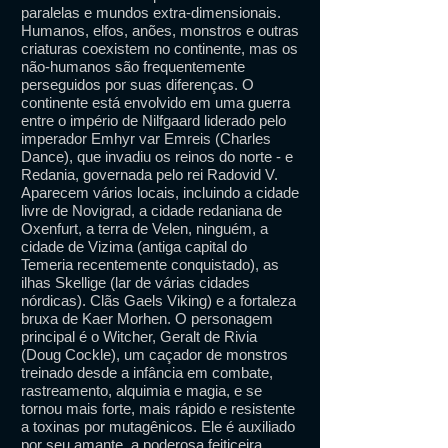
paralelas e mundos extra-dimensionais.
Humanos, elfos, anões, monstros e outras
criaturas coexistem no continente, mas os
não-humanos são frequentemente
perseguidos por suas diferenças. O
continente está envolvido em uma guerra
entre o império de Nilfgaard liderado pelo
imperador Emhyr var Emreis (Charles
Dance), que invadiu os reinos do norte - e
Redania, governada pelo rei Radovid V.
Aparecem vários locais, incluindo a cidade
livre de Novigrad, a cidade redaniana de
Oxenfurt, a terra de Velen, ninguém, a
cidade de Vizima (antiga capital do
Temeria recentemente conquistado), as
ilhas Skellige (lar de várias cidades
nórdicas). Clãs Gaels Viking) e a fortaleza
bruxa de Kaer Morhen. O personagem
principal é o Witcher, Geralt de Rivia
(Doug Cockle), um caçador de monstros
treinado desde a infância em combate,
rastreamento, alquimia e magia, e se
tornou mais forte, mais rápido e resistente
a toxinas por mutagênicos. Ele é auxiliado
por seu amante, a poderosa feiticeira