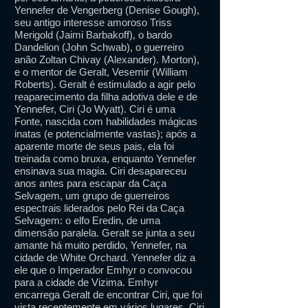
Yennefer de Vengerberg (Denise Gough),
seu antigo interesse amoroso Triss
Merigold (Jaimi Barbakoff), o bardo
Dandelion (John Schwab), o guerreiro
anão Zoltan Chivay (Alexander). Morton),
e o mentor de Geralt, Vesemir (William
Roberts). Geralt é estimulado a agir pelo
reaparecimento da filha adotiva dele e de
Yennefer, Ciri (Jo Wyatt). Ciri é uma
Fonte, nascida com habilidades mágicas
inatas (e potencialmente vastas); após a
aparente morte de seus pais, ela foi
treinada como bruxa, enquanto Yennefer
ensinava sua magia. Ciri desapareceu
anos antes para escapar da Caça
Selvagem, um grupo de guerreiros
espectrais liderados pelo Rei da Caça
Selvagem: o elfo Eredin, de uma
dimensão paralela. Geralt se junta a seu
amante há muito perdido, Yennefer, na
cidade de White Orchard. Yennefer diz a
ele que o Imperador Emhyr o convocou
para a cidade de Vizima. Emhyr
encarrega Geralt de encontrar Ciri, que foi
vista recentemente em vários lugares. Ciri