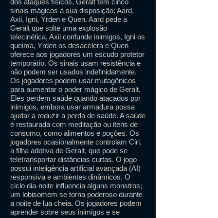
dos ataques físicos, Geralt tem cinco
sinais mágicos à sua disposição: Aard,
Axii, Igni, Yrden e Quen. Aard pede a
Geralt que solte uma explosão
telecinética, Axii confunde inimigos, Igni os
queima, Yrden os desacelera e Quen
oferece aos jogadores um escudo protetor
temporário. Os sinais usam resistência e
não podem ser usados ​​indefinidamente.
Os jogadores podem usar mutagênicos
para aumentar o poder mágico de Geralt.
Eles perdem saúde quando atacados por
inimigos, embora usar armadura possa
ajudar a reduzir a perda de saúde. A saúde
é restaurada com meditação ou itens de
consumo, como alimentos e poções. Os
jogadores ocasionalmente controlam Ciri,
a filha adotiva de Geralt, que pode se
teletransportar distâncias curtas. O jogo
possui inteligência artificial avançada (AI)
responsiva e ambientes dinâmicos. O
ciclo dia-noite influencia alguns monstros;
um lobisomem se torna poderoso durante
a noite de lua cheia. Os jogadores podem
aprender sobre seus inimigos e se