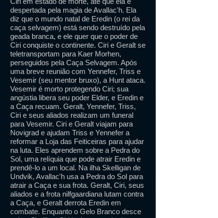
Ciri em estado de morte, até que ela é
despertada pela magia de Avallac'h. Ela
diz que o mundo natal de Eredin (o rei da
caça selvagem) está sendo destruído pela
geada branca, e ele quer que o poder de
Ciri conquiste o continente. Ciri e Geralt se
teletransportam para Kaer Morhen,
perseguidos pela Caça Selvagem. Após
uma breve reunião com Yennefer, Triss e
Vesemir (seu mentor bruxo), a Hunt ataca.
Vesemir é morto protegendo Ciri; sua
angústia libera seu poder Elder, e Eredin e
a Caça recuam. Geralt, Yennefer, Triss,
Ciri e seus aliados realizam um funeral
para Vesemir. Ciri e Geralt viajam para
Novigrad e ajudam Triss e Yennefer a
reformar a Loja das Feiticeiras para ajudar
na luta. Eles aprendem sobre a Pedra do
Sol, uma relíquia que pode atrair Eredin e
prendê-lo a um local. Na ilha Skelligan de
Undvik, Avallac'h usa a Pedra do Sol para
atrair a Caça e sua frota. Geralt, Ciri, seus
aliados e a frota nilfgaardiana lutam contra
a Caça, e Geralt derrota Eredin em
combate. Enquanto o Gelo Branco desce