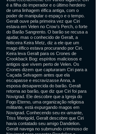
é a filha do imperador e o último herdeiro
de uma linhagem élfica antiga, com o
poder de manipular o espaço e o tempo.
Geralt ouve pela primeira vez que Ciri
estava em Velen no Crow's Perch, o forte
do Barão Sangrento. O barão se recusa a
ajudar, mas o conhecido de Geralt, a
feiticeira Keira Metz, diz a ele que um
mago élfico estava procurando por Ciri.
Keira leva Geralt para os Crones de
Crookback Bog: espíritos maliciosos e
antigos que vivem perto de Velen. Os
Crones dizem que capturaram Ciri para a
Caçada Selvagem antes que ela
escapasse e escravizasse Anna, a
esposa desaparecida do barão. Geralt
retorna ao barão, que diz que Ciri foi para
Novigrad. Ele descobre que a Igreja do
Fogo Eterno, uma organização religiosa
militante, está expurgando magos em
Novigrad. Conhecendo seu ex-amante,
Triss Merigold, Geralt descobre que Ciri
havia contatado seu amigo Dandelion.
Geralt navega no submundo criminoso de