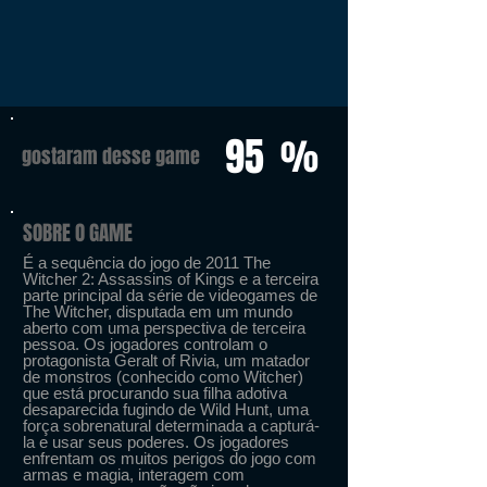
95
%
gostaram desse game
SOBRE O GAME
É a sequência do jogo de 2011 The
Witcher 2: Assassins of Kings e a terceira
parte principal da série de videogames de
The Witcher, disputada em um mundo
aberto com uma perspectiva de terceira
pessoa. Os jogadores controlam o
protagonista Geralt of Rivia, um matador
de monstros (conhecido como Witcher)
que está procurando sua filha adotiva
desaparecida fugindo de Wild Hunt, uma
força sobrenatural determinada a capturá-
la e usar seus poderes. Os jogadores
enfrentam os muitos perigos do jogo com
armas e magia, interagem com