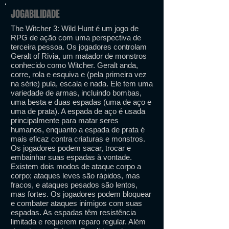
JOGABILIDADE
The Witcher 3: Wild Hunt é um jogo de
RPG de ação com uma perspectiva de
terceira pessoa. Os jogadores controlam
Geralt of Rivia, um matador de monstros
conhecido como Witcher. Geralt anda,
corre, rola e esquiva e (pela primeira vez
na série) pula, escala e nada. Ele tem uma
variedade de armas, incluindo bombas,
uma besta e duas espadas (uma de aço e
uma de prata). A espada de aço é usada
principalmente para matar seres
humanos, enquanto a espada de prata é
mais eficaz contra criaturas e monstros.
Os jogadores podem sacar, trocar e
embainhar suas espadas à vontade.
Existem dois modos de ataque corpo a
corpo; ataques leves são rápidos, mas
fracos, e ataques pesados ​​são lentos,
mas fortes. Os jogadores podem bloquear
e combater ataques inimigos com suas
espadas. As espadas têm resistência
limitada e requerem reparo regular. Além