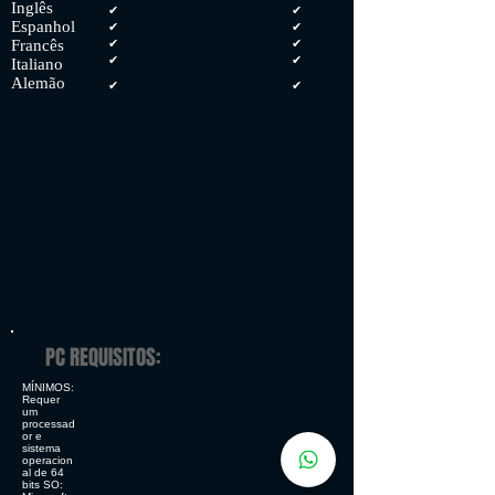
Inglês
✔
✔
Espanhol
✔
✔
Francês
✔
✔
✔
✔
Italiano
Alemão
✔
✔
PC REQUISITOS:
MÍNIMOS:
Requer
um
processad
or e
sistema
operacion
al de 64
bits SO: