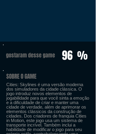
96
%
gostaram desse game
SOBRE O GAME
Cities: Skylines é uma versão moderna
dos simuladores da cidade clássica. O
jogo introduz novos elementos de
jogabilidade para que você sinta a emoção
e a dificuldade de criar e manter uma
cidade de verdade, além de aprimorar os
elementos clássicos da construção de
cidades. Dos criadores de franquia Cities
in Motion, este jogo usa um sistema de
transporte incrível. Também inclui a
habilidade de modificar o jogo para seu
próprio estilo, contrabalançando uma