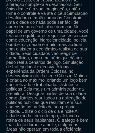
alteração complexa e desafiadora. Seu
único limite é a sua imaginação, então
tome o controle e vá até o céu! Simulação
desafiadora e multi-camadas Construir
uma cidade do nada pode ser fácil de
aprender, mas é difícil de dominar. No
papel de um governo de uma cidade, você
terá que equilibrar os requisitos essenciais
como educação, hidroeletricidade, polícia,
bombeiros, saúde e muito mais ao lidar
com o sistema econômico realista de sua
cidade. Seus cidadãos vão reagir de
forma fluida, com uma série que dá um
peso real a cenários de jogo. Simulação
de tráfego local extensiva A longa
experiência da Ordem Colossal no
desenvolvimento da série Cities in Motion
é criada ao máximo, criando um jogo bem
concretizado e trabalhado. Distritos e
políticas Seja mais um administrador da
prefeitura. Designar partes de sua cidade
como distritos resultados na aplicação de
políticas públicas que resultam em sua
ascensão no prefeito de sua própria
cidade. Utilize o ciclo de dia e noite A
cidade muda com o tempo, afetando a
rotina de seus habitantes. O tráfego é bem
mais lento durante a noite, e algumas
áreas não operam em toda a eficiência.