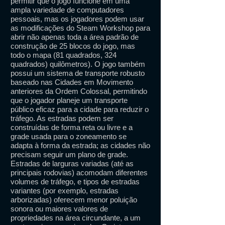
permitir que o jogo funcione em uma
ampla variedade de computadores
pessoais, mas os jogadores podem usar
as modificações do Steam Workshop para
abrir não apenas toda a área padrão de
construção de 25 blocos do jogo, mas
todo o mapa (81 quadrados, 324
quadrados) quilômetros). O jogo também
possui um sistema de transporte robusto
baseado nas Cidades em Movimento
anteriores da Ordem Colossal, permitindo
que o jogador planeje um transporte
público eficaz para a cidade para reduzir o
tráfego. As estradas podem ser
construídas de forma reta ou livre e a
grade usada para o zoneamento se
adapta à forma da estrada; as cidades não
precisam seguir um plano de grade.
Estradas de larguras variadas (até as
principais rodovias) acomodam diferentes
volumes de tráfego, e tipos de estradas
variantes (por exemplo, estradas
arborizadas) oferecem menor poluição
sonora ou maiores valores de
propriedades na área circundante, a um