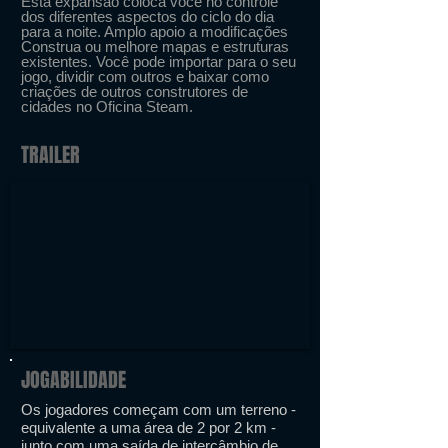
Esta expansão coloca você no controle
dos diferentes aspectos do ciclo do dia
para a noite. Amplo apoio a modificações
Construa ou melhore mapas e estruturas
existentes. Você pode importar para o seu
jogo, dividir com outros e baixar como
criações de outros construtores de
cidades no Oficina Steam.
TRAILER
JOGABILIDADE
Os jogadores começam com um terreno -
equivalente a uma área de 2 por 2 km -
junto com uma saída de intercâmbio de