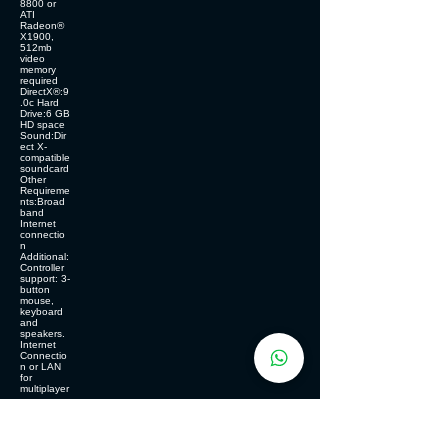
8800 or
ATI
Radeon®
X1900,
512mb
video
memory
required
DirectX®:9
.0c Hard
Drive:6 GB
HD space
Sound:Dir
ect X-
compatible
soundcard
Other
Requireme
nts:Broad
band
Internet
connectio
n
Additional:
Controller
support: 3-
button
mouse,
keyboard
and
speakers.
Internet
Connectio
n or LAN
for
multiplayer
RECOMMENDED:
OS:Windows® 7 64
bit Processor:Intel®
Core 2 or equivalent