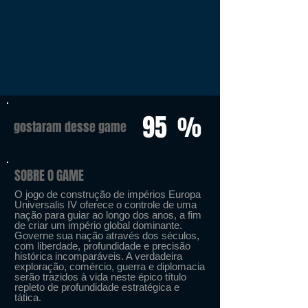
95
%
gostaram desse game
SOBRE O GAME
O jogo de construção de impérios Europa
Universalis IV oferece o controle de uma
nação para guiar ao longo dos anos, a fim
de criar um império global dominante.
Governe sua nação através dos séculos,
com liberdade, profundidade e precisão
histórica incomparáveis. A verdadeira
exploração, comércio, guerra e diplomacia
serão trazidos à vida neste épico título
repleto de profundidade estratégica e
tática.