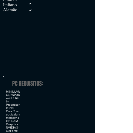
✔
Italiano
Alemão
✔
PC REQUISITOS:
MINIMUM:
OS:Windo
ws® 7 64
bit
Processor:
Intel®
Core 2 or
equivalent
Memory:4
GB RAM
Graphics:
NVIDIA®
GeForce