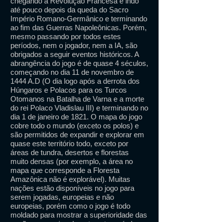
chegando a Revolução Francesa e indo
até pouco depois da queda do Sacro
Império Romano-Germânico e terminando
ao fim das Guerras Napoleônicas. Porém,
mesmo passando por todos estes
períodos, nem o jogador, nem a IA, são
obrigados a seguir eventos históricos. A
abrangência do jogo é de quase 4 séculos,
começando no dia 11 de novembro de
1444 A.D (O dia logo após a derrota dos
Húngaros e Polacos para os Turcos
Otomanos na Batalha de Varna e a morte
do rei Polaco Vladislau III) e terminando no
dia 1 de janeiro de 1821. O mapa do jogo
cobre todo o mundo (exceto os polos) e
são permitidos de expandir e explorar em
quase este território todo, exceto por
áreas de tundra, desertos e florestas
muito densas (por exemplo, a área no
mapa que corresponde a Floresta
Amazônica não é explorável). Muitas
nações estão disponíveis no jogo para
serem jogadas, europeias e não
europeias, porém como o jogo é todo
moldado para mostrar a superioridade das