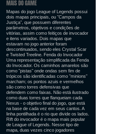
MAIS DO GAME
Mapas do jogo League of Legends possui
dois mapas principais, ou "Campos da
Justiça", que possuem diferentes
parâmetros, objetivos e condições de
vitórias, assim como feitiços de invocador
e itens variados. Dois mapas que
estavam no jogo anterior foram
descontinuados, sendo eles Crystal Scar
e Twisted Treeline. Fenda do Invocador
Uma representação simplificada da Fenda
do Invocador. Os caminhos amarelos são
como "pistas" onde ondas sem fim de
trópicos são identificadas como "minions"
marcham; os pontos azuis e vermelhos
são como torres defensivas que
defendem como faixas. Não está ilustrado
como duas torres que flanqueiam cada
Nexus - o objetivo final do jogo, que está
na base de cada vez em seus cantos. A
linha pontilhada é o rio que divide os lados.
Rift do invocador é o mapa mais popular
de League of Legends. Nesse tipo de
mapa, duas vezes cinco jogadores