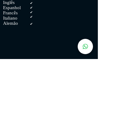
Inglês
✔
Espanhol
✔
Francês
✔
✔
Italiano
Alemão
✔
PC REQUISITOS:
Requisitos
mínimos
para rodar
LoL
Processad
or de 3
GHz. 4 GB
de RAM.
12 GB de