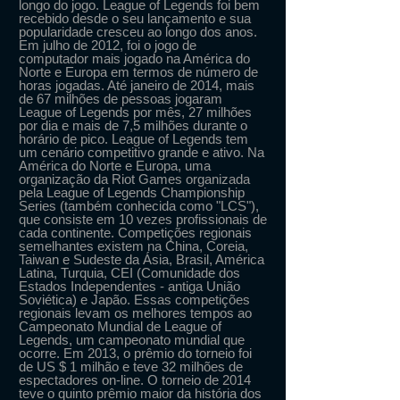
longo do jogo. League of Legends foi bem
recebido desde o seu lançamento e sua
popularidade cresceu ao longo dos anos.
Em julho de 2012, foi o jogo de
computador mais jogado na América do
Norte e Europa em termos de número de
horas jogadas. Até janeiro de 2014, mais
de 67 milhões de pessoas jogaram
League of Legends por mês, 27 milhões
por dia e mais de 7,5 milhões durante o
horário de pico. League of Legends tem
um cenário competitivo grande e ativo. Na
América do Norte e Europa, uma
organização da Riot Games organizada
pela League of Legends Championship
Series (também conhecida como "LCS"),
que consiste em 10 vezes profissionais de
cada continente. Competições regionais
semelhantes existem na China, Coreia,
Taiwan e Sudeste da Ásia, Brasil, América
Latina, Turquia, CEI (Comunidade dos
Estados Independentes - antiga União
Soviética) e Japão. Essas competições
regionais levam os melhores tempos ao
Campeonato Mundial de League of
Legends, um campeonato mundial que
ocorre. Em 2013, o prêmio do torneio foi
de US $ 1 milhão e teve 32 milhões de
espectadores on-line. O torneio de 2014
teve o quinto prêmio maior da história dos