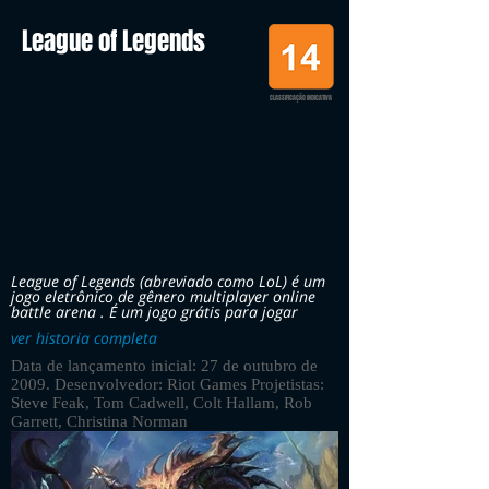
League of Legends
CLASSIFICAÇÃO INDICATIVA
League of Legends (abreviado como LoL) é um
jogo eletrônico de gênero multiplayer online
battle arena . É um jogo grátis para jogar
ver historia completa
Data de lançamento inicial: 27 de outubro de
2009. Desenvolvedor: Riot Games Projetistas:
Steve Feak, Tom Cadwell, Colt Hallam, Rob
Garrett, Christina Norman