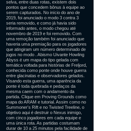
selva, entre duas rotas, existem dois
pontos que concedem bônus à equipe ao
serem capturados. No início do ano de
2019, foi anunciado o modo 3 contra 3
seria removido, e como já havia sido
informado antes, o modo chegou até
novembro de 2019 e foi removido. Com
uma remoção também foi anunciado que
haveria uma premiação para os jogadores
que atingiram um número determinado de
jogos no modo . Abismo Uivante Howling
Abyss é um mapa do tipo gelada com
temática voltada para histórias de Freljord,
conhecida como ponte onde houve guerra
entre glacinatas e observadores gelados.
Visando esta guerra, uma aparência da
ponte é toda quebrada e pedaços da
mesma caem com o andamento da
partida. Clique em Proving Grounds como
mapa do ARAM e tutorial. Assim como no
Summoner's Rift e no Twisted Treeline, o
objetivo aqui é destruir o Nexus inimigo,
com cinco jogadores em cada equipe e
uma única rota. As partidas costumam
durar de 10 a 25 minutos pela facilidade de