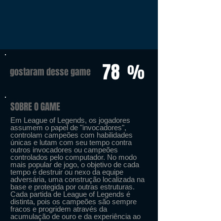
78
%
gostaram desse game
SOBRE O GAME
Em League of Legends, os jogadores
assumem o papel de "invocadores",
controlam campeões com habilidades
únicas e lutam com seu tempo contra
outros invocadores ou campeões
controlados pelo computador. No modo
mais popular de jogo, o objetivo de cada
tempo é destruir ou nexo da equipe
adversária, uma construção localizada na
base e protegida por outras estruturas.
Cada partida de League of Legends é
distinta, pois os campeões são sempre
fracos e progridem através da
acumulação de ouro e da experiência ao