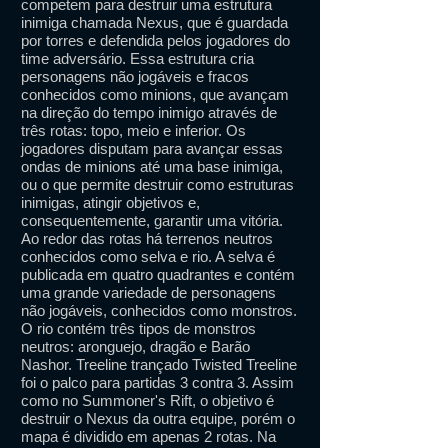
competem para destruir uma estrutura
inimiga chamada Nexus, que é guardada
por torres e defendida pelos jogadores do
time adversário. Essa estrutura cria
personagens não jogáveis ​​e fracos
conhecidos como minions, que avançam
na direção do tempo inimigo através de
três rotas: topo, meio e inferior. Os
jogadores disputam para avançar essas
ondas de minions até uma base inimiga,
ou o que permite destruir como estruturas
inimigas, atingir objetivos e,
consequentemente, garantir uma vitória.
Ao redor das rotas há terrenos neutros
conhecidos como selva e rio. A selva é
publicada em quatro quadrantes e contém
uma grande variedade de personagens
não jogáveis, conhecidos como monstros.
O rio contém três tipos de monstros
neutros: aronguejo, dragão e Barão
Nashor. Treeline trançado Twisted Treeline
foi o palco para partidas 3 contra 3. Assim
como no Summoner's Rift, o objetivo é
destruir o Nexus da outra equipe, porém o
mapa é dividido em apenas 2 rotas. Na