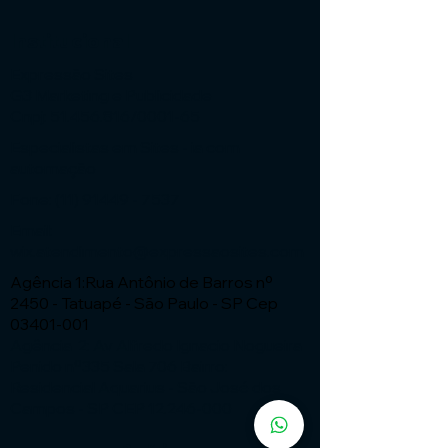
Institucional
Expressão Sites
G3 Marketing e Publicidade
Cnpj: 51.456.816/0001-65
Especialistas em Sites - ia com
automação
Fone:
(11) 91449 - 7537
Email:
wix.atendimento@expressaosites.com
Agência 1:Rua Antônio de Barros nº
2450 - Tatuapé - São Paulo - SP Cep
03401-001
Agência 2: Av Alfredo Ignacio Nogueira
Penido nº335 Sala 706 Bairro:
Residencial Aquarius - São José dos
Campos - SP CEP
12.246-000