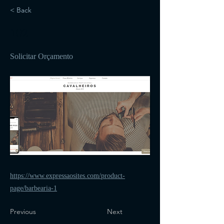
< Back
102
Solicitar Orçamento
https://www.expressaosites.com/product-
page/barbearia-1
Previous
Next