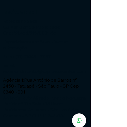
Institucional
Expressão Sites
G3 Marketing e Publicidade
Cnpj: 51.456.816/0001-65
Especialistas em Sites - ia com
automação
Fone:
(11) 91449 - 7537
Email:
wix.atendimento@expressaosites.com
Agência 1:Rua Antônio de Barros nº
2450 - Tatuapé - São Paulo - SP Cep
03401-001
Agência 2: Av Alfredo Ignacio Nogueira
Penido nº335 Sala 706 Bairro:
Residencial Aquarius - São José dos
Campos - SP CEP
12.246-000