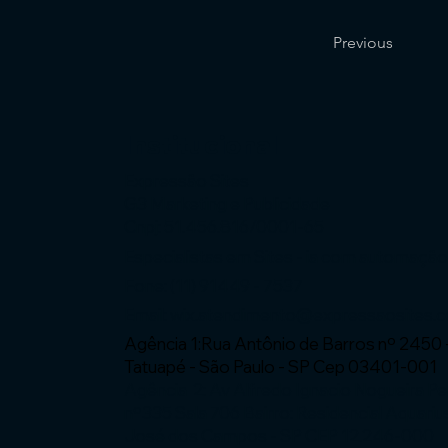
Previous
Institucional
Expressão Sites
G3 Marketing e Publicidade
Cnpj: 51.456.816/0001-65
Especialistas em Sites - ia com automaçã
Fone: (11) 91449 - 7537
Email:
wix.atendimento@expressaosites.
Agência 1:Rua Antônio de Barros nº 2450 
Tatuapé - São Paulo - SP Cep 03401-001
Agência 2: Av Alfredo Ignacio Nogueira P
nº335 Sala 706 Bairro: Residencial Aquariu
José dos Campos - SP CEP 12.246-000