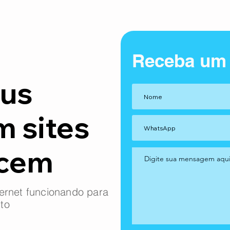
Receba um
us
m sites
ncem
ernet funcionando para
to