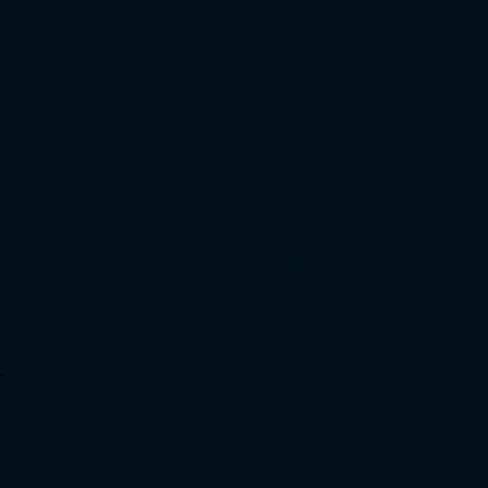
Políticas
Política de entrega
Políticas de troca
Políticas de devolução
o
Políticas de Reembolso
Prestação do serviço
com
Métodos de Pagamentos: Cartão de Crédito,
-
boleto e Pix
enido
s - São