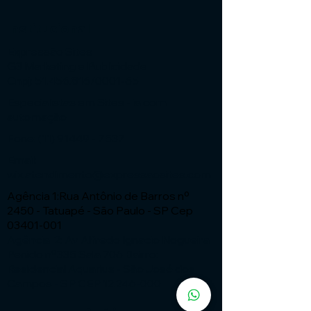
Institucional
Expressão Sites
G3 Marketing e Publicidade
Cnpj: 51.456.816/0001-65
Especialistas em Sites - ia com
automação
Fone:
(11) 91449 - 7537
Email:
wix.atendimento@expressaosites.com
Agência 1:Rua Antônio de Barros nº
2450 - Tatuapé - São Paulo - SP Cep
03401-001
Agência 2: Av Alfredo Ignacio Nogueira
Penido nº335 Sala 706 Bairro:
Residencial Aquarius - São José dos
Campos - SP CEP
12.246-000