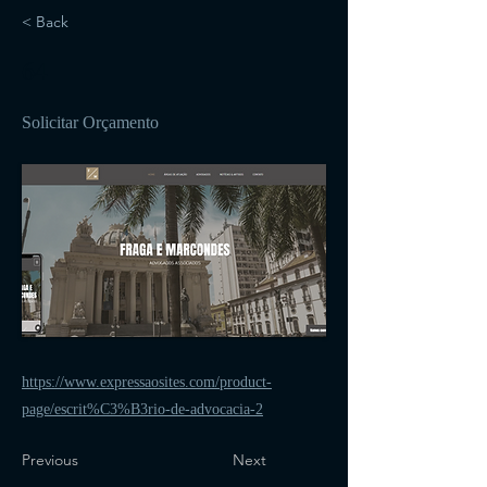
< Back
64
Solicitar Orçamento
https://www.expressaosites.com/product-
page/escrit%C3%B3rio-de-advocacia-2
Previous
Next