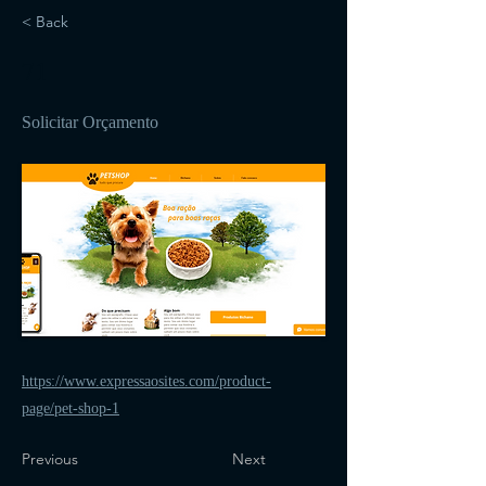
< Back
71
Solicitar Orçamento
https://www.expressaosites.com/product-
page/pet-shop-1
Previous
Next