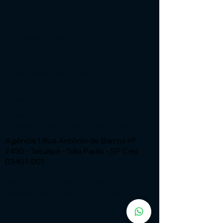
Institucional
Expressão Sites
G3 Marketing e Publicidade
Cnpj: 51.456.816/0001-65
Especialistas em Sites - ia com
automação
Fone:
(11) 91449 - 7537
Email:
wix.atendimento@expressaosites.com
Agência 1:Rua Antônio de Barros nº
2450 - Tatuapé - São Paulo - SP Cep
03401-001
Agência 2: Av Alfredo Ignacio Nogueira
Penido nº335 Sala 706 Bairro:
Residencial Aquarius - São José dos
Campos - SP CEP
12.246-000