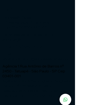
Institucional
Expressão Sites
G3 Marketing e Publicidade
Cnpj: 51.456.816/0001-65
Especialistas em Sites - ia com
automação
Fone:
(11) 91449 - 7537
Email:
wix.atendimento@expressaosites.com
Agência 1:Rua Antônio de Barros nº
2450 - Tatuapé - São Paulo - SP Cep
03401-001
Agência 2: Av Alfredo Ignacio Nogueira
Penido nº335 Sala 706 Bairro:
Residencial Aquarius - São José dos
Campos - SP CEP
12.246-000