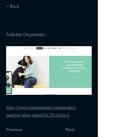
< Back
72
Solicitar Orçamento
https://www.expressaosites.com/product-
page/pet-shop-veterin%C3%A1rio-1
Previous
Next