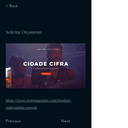
< Back
85
Solicitar Orçamento
https://www.expressaosites.com/product-
page/samba-pagode
Previous
Next