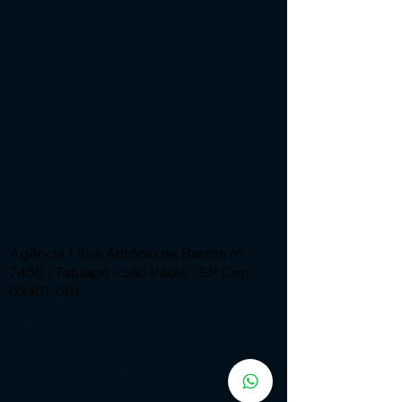
Institucional
Expressão Sites
G3 Marketing e Publicidade
Cnpj: 51.456.816/0001-65
Especialistas em Sites - ia com
automação
Fone:
(11) 91449 - 7537
Email:
wix.atendimento@expressaosites.com
Agência 1:Rua Antônio de Barros nº
2450 - Tatuapé - São Paulo - SP Cep
03401-001
Agência 2: Av Alfredo Ignacio Nogueira
Penido nº335 Sala 706 Bairro:
Residencial Aquarius - São José dos
Campos - SP CEP
12.246-000