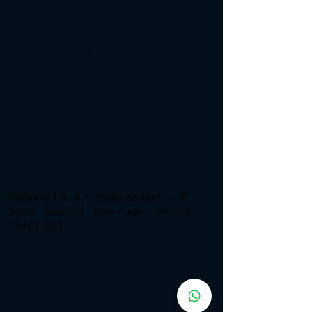
Institucional
Expressão Sites
G3 Marketing e Publicidade
Cnpj: 51.456.816/0001-65
Especialistas em Sites - ia com
automação
Fone:
(11) 91449 - 7537
Email:
wix.atendimento@expressaosites.com
Agência 1:Rua Antônio de Barros nº
2450 - Tatuapé - São Paulo - SP Cep
03401-001
Agência 2: Av Alfredo Ignacio Nogueira
Penido nº335 Sala 706 Bairro:
Residencial Aquarius - São José dos
Campos - SP CEP
12.246-000