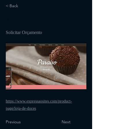
< Back
91
Solicitar Orçamento
https://www.expressaosites.com/product-
page/loja-de-doces
Previous
Next