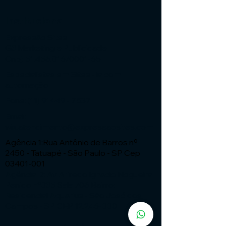
Institucional
Expressão Sites
G3 Marketing e Publicidade
Cnpj: 51.456.816/0001-65
Especialistas em Sites - ia com
automação
Fone:
(11) 91449 - 7537
Email:
wix.atendimento@expressaosites.com
Agência 1:Rua Antônio de Barros nº
2450 - Tatuapé - São Paulo - SP Cep
03401-001
Agência 2: Av Alfredo Ignacio Nogueira
Penido nº335 Sala 706 Bairro:
Residencial Aquarius - São José dos
Campos - SP CEP
12.246-000