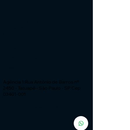
Institucional
Expressão Sites
G3 Marketing e Publicidade
Cnpj: 51.456.816/0001-65
Especialistas em Sites - ia com
automação
Fone:
(11) 91449 - 7537
Email:
wix.atendimento@expressaosites.com
Agência 1:Rua Antônio de Barros nº
2450 - Tatuapé - São Paulo - SP Cep
03401-001
Agência 2: Av Alfredo Ignacio Nogueira
Penido nº335 Sala 706 Bairro:
Residencial Aquarius - São José dos
Campos - SP CEP
12.246-000