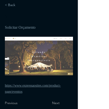
< Back
95
Solicitar Orçamento
https://www.expressaosites.com/product-
page/eventos
Previous
Next