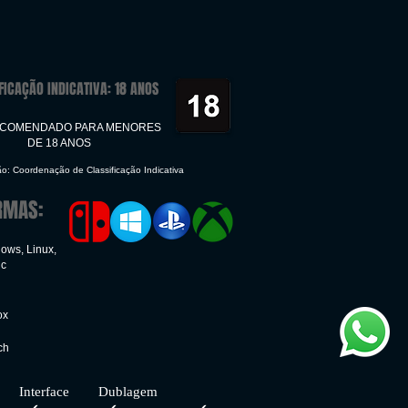
FICAÇÃO INDICATIVA: 18 ANOS
ECOMENDADO PARA MENORES
DE 18 ANOS
ão: Coordenação de Classificação Indicativa
RMAS:
ows, Linux,
ic
ox
ch
face Dublagem