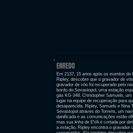
ENREDO
Em 2137, 15 anos após os eventos do fil
Ripley, descobre que o gravador de vôo
gravador de vôo foi recuperado pelo na
bordo do Sevastopol, uma estação espa
gás KG-348. Christopher Samuels, um 
lugar na equipe de recuperação para qu
desaparecida. Ripley, Samuels e Nina T
Sevastopol através do Torrens, um nav
danificada e as comunicações estão of
mas sua linha de EVA é cortada por det
a estação, Ripley encontra o gravador
corrompidos. Ela também descobre que 