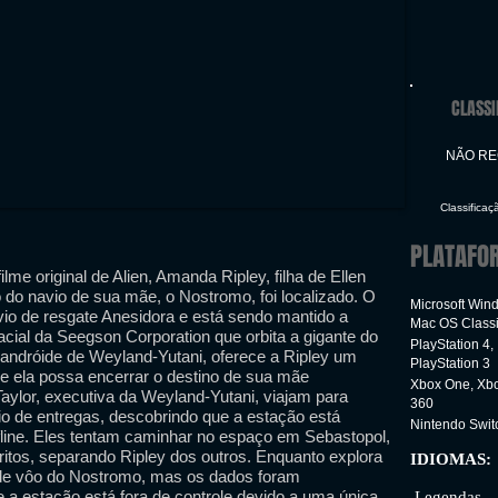
CLASSI
NÃO R
Classificaç
PLATAFO
me original de Alien, Amanda Ripley, filha de Ellen
 do navio de sua mãe, o Nostromo, foi localizado. O
Microsoft Wind
vio de resgate Anesidora e está sendo mantido a
Mac OS Class
cial da Seegson Corporation que orbita a gigante do
PlayStation 4,
andróide de Weyland-Yutani, oferece a Ripley um
PlayStation 3
e ela possa encerrar o destino de sua mãe
Xbox One, Xb
aylor, executiva da Weyland-Yutani, viajam para
360
io de entregas, descobrindo que a estação está
Nintendo Swit
fline. Eles tentam caminhar no espaço em Sebastopol,
ritos, separando Ripley dos outros. Enquanto explora
IDIOMAS:
 de vôo do Nostromo, mas os dados foram
Inter
a estação está fora de controle devido a uma única
Legendas