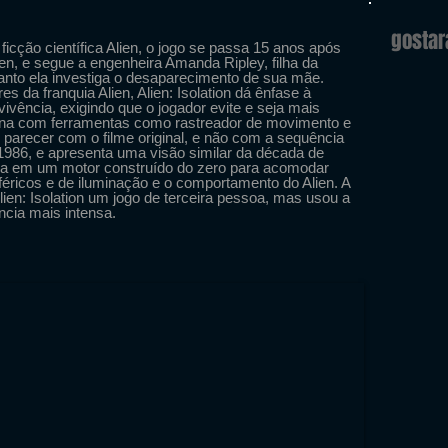
gosta
ficção científica Alien, o jogo se passa 15 anos após
lien, e segue a engenheira Amanda Ripley, filha da
uanto ela investiga o desaparecimento de sua mãe.
s da franquia Alien, Alien: Isolation dá ênfase à
evivência, exigindo que o jogador evite e seja mais
gena com ferramentas como rastreador de movimento e
 parecer com o filme original, e não com a sequência
1986, e apresenta uma visão similar da década de
oda em um motor construído do zero para acomodar
éricos e de iluminação e o comportamento do Alien. A
ien: Isolation um jogo de terceira pessoa, mas usou a
ncia mais intensa.