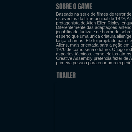
SOBRE O GAME
Baseado na série de filmes de terror de 
os eventos do filme original de 1979, A
protagonista de Alien Ellen Ripley, enq
Diferentemente das adaptações anteriore
jogabilidade furtiva e de horror de sobr
esperto que uma única criatura aliení
lança-chamas. Ele foi projetado para se
Aliens, mais orientada para a ação em 
1970 de como seria o futuro. O jogo r
aspectos técnicos, como efeitos atmosf
Creative Assembly pretendia fazer de Al
primeira pessoa para criar uma experiê
TRAILER