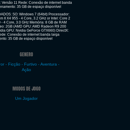
X: Versão 11 Rede: Conexão de internet banda
enamento: 35 GB de espaço disponível
OS: SO: Windows 7 (64bit) Processador:
II X4 955 - 4 Core, 3.2 GHz or Intel: Core 2
- 4 Core, 3.0 GHz Memória: 8 GB de RAM
ídeo: 2GB (AMD GPU: AMD Radeon R9 200
vidia GPU: Nvidia GeForce GTX660) DirectX:
ede: Conexão de internet banda larga
to: 35 GB de espaço disponível
GENERO
ror - Ficção - Furtivo - Aventura -
Ação
MODOS DE JOGO
Um Jogador