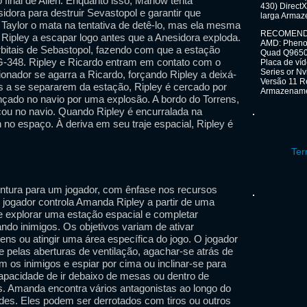
final de Alien. Enquanto isso, Marlow tenta
430) Direct
idora para destruir Sevastopol e garantir que
larga Armaz
 Taylor o mata na tentativa de detê-lo, mas ela mesma
RECOMENDAD
o Ripley a escapar logo antes que a Anesidora exploda.
AMD: Phenom 
orbitais de Sebastopol, fazendo com que a estação
Quad Q9650 
G-348. Ripley e Ricardo entram em contato com o
Placa de v
Series or N
onador se agarra a Ricardo, forçando Ripley a deixá-
Versão 11 R
ens a se separarem da estação, Ripley é cercado por
Armazenamen
lançado no navio por uma explosão. A bordo do Torrens,
cou no navio. Quando Ripley é encurralada na
 no espaço. À deriva em seu traje espacial, Ripley é
Ter
ventura para um jogador, com ênfase nos recursos
O jogador controla Amanda Ripley a partir de uma
e explorar uma estação espacial e completar
ando inimigos. Os objetivos variam de ativar
ens ou atingir uma área específica do jogo. O jogador
e pelas aberturas de ventilação, agachar-se atrás de
m os inimigos e espiar por cima ou inclinar-se para
apacidade de ir debaixo de mesas ou dentro de
s. Amanda encontra vários antagonistas ao longo do
ides. Eles podem ser derrotados com tiros ou outros