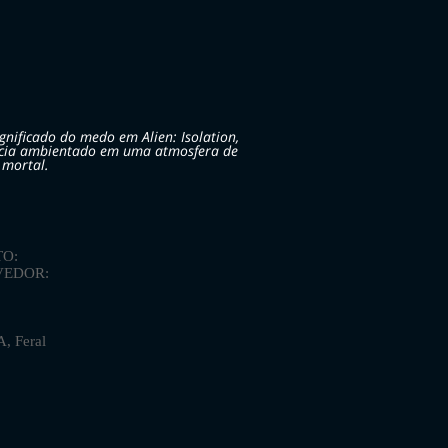
gnificado do medo em Alien: Isolation,
ncia ambientado em uma atmosfera de
 mortal.
O:
VEDOR:
 Feral