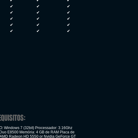
✔
✔
✔
✔
✔
✔
✔
✔
✔
✔
✔
✔
✔
✔
✔
✔
✔
✔
EQUISITOS:
: Windows 7 (32bit) Processador: 3.16Ghz
2 Duo E8500 Memória: 4 GB de RAM Placa de
(AMD Radeon HD 5550 or Nvidia GeForce GT