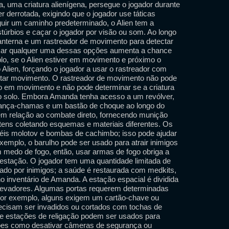
a, uma criatura alienígena, persegue o jogador durante
er derrotada, exigindo que o jogador use táticas
guir um caminho predeterminado, o Alien tem a
stúrbios e caçar o jogador por visão ou som. Ao longo
anterna e um rastreador de movimento para detectar
usar qualquer uma dessas opções aumenta a chance
plo, se o Alien estiver em movimento e próximo o
o Alien, forçando o jogador a usar o rastreador com
ctar movimento. O rastreador de movimento não pode
ão em movimento e não pode determinar se a criatura
 do solo. Embora Amanda tenha acesso a um revólver,
ança-chamas e um bastão de choque ao longo do
o em relação ao combate direto, fornecendo munição
itens coletando esquemas e materiais diferentes. Os
téis molotov e bombas de cachimbo; isso pode ajudar
exemplo, o barulho pode ser usado para atrair inimigos
 medo de fogo, então, usar armas de fogo obriga a
 estação. O jogador tem uma quantidade limitada de
ado por inimigos; a saúde é restaurada com medkits,
 inventário de Amanda. A estação espacial é dividida
levadores. Algumas portas requerem determinadas
 por exemplo, alguns exigem um cartão-chave ou
recisam ser invadidos ou cortados com tochas de
 estações de religação podem ser usados ​​para
ões como desativar câmeras de segurança ou