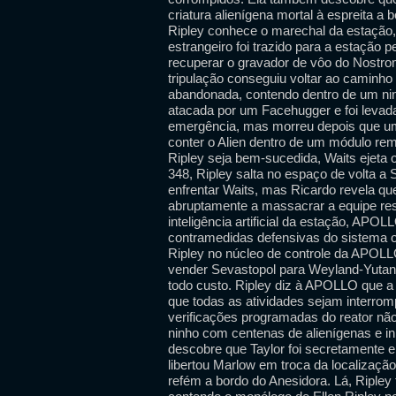
criatura alienígena mortal à espreita a
Ripley conhece o marechal da estação, 
estrangeiro foi trazido para a estação 
recuperar o gravador de vôo do Nostro
tripulação conseguiu voltar ao caminho
abandonada, contendo dentro de um nin
atacada por um Facehugger e foi levad
emergência, mas morreu depois que um
conter o Alien dentro de um módulo re
Ripley seja bem-sucedida, Waits ejeta
348, Ripley salta no espaço de volta a 
enfrentar Waits, mas Ricardo revela q
abruptamente a massacrar a equipe rest
inteligência artificial da estação, APOL
contramedidas defensivas do sistema 
Ripley no núcleo de controle da APOLL
vender Sevastopol para Weyland-Yutani,
todo custo. Ripley diz à APOLLO que a 
que todas as atividades sejam interro
verificações programadas do reator não
ninho com centenas de alienígenas e ini
descobre que Taylor foi secretamente e
libertou Marlow em troca da localizaçã
refém a bordo do Anesidora. Lá, Ripley