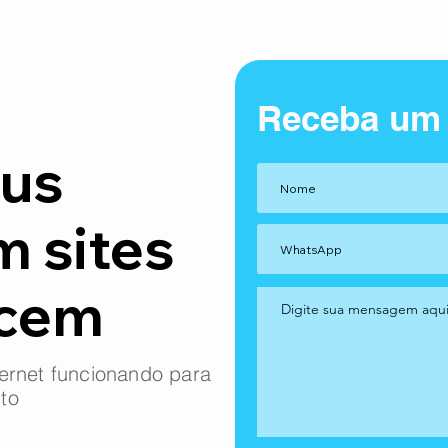
Receba um
us
m sites
ncem
ernet funcionando para
to