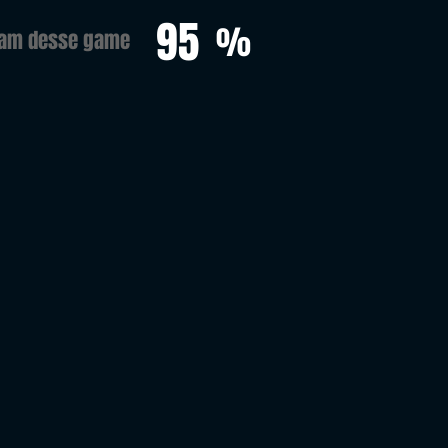
95
%
ram desse game