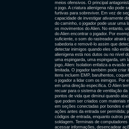
meios ofensivos. O principal antagonist
o jogo. A criatura alienígena não pode s
furtivas para sobreviver. Em vez de se
capacidade de investigar ativamente di
do caminho, o jogador pode usar uma l
os movimentos do Alien. No entanto, 
do Alien encontrar o jogador. Por exem
suficiente, o som do rastreador atrairá 
sabedoria e removê-lo assim que dete
detectar inimigos quando eles não est
alienígena está nos dutos ou no nível
uma espingarda, uma espingarda, um l
jogo, Alien: Isolation enfatiza a evasã
limitada. O jogador também pode criar 
itens incluem EMP, barulhentos, coque
o jogador a lidar com os inimigos. Por 
em uma direção específica. O Alien tem
recuar para o sistema de ventilação da
pontos de vida que diminui quando atac
que podem ser criados com materiais no
em seções conectadas por bondes e e
ações antes da entrada ser permitida;
códigos de entrada, enquanto outros p
soldagem. Terminais de computadores e
acessar informações, desencadear aç