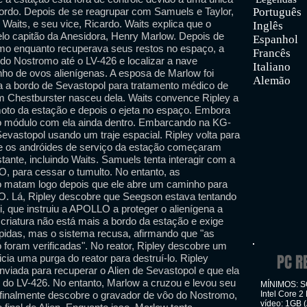
 bordo. Depois de se reagrupar com Samuels e Taylor,
Português
Waits, e seu vice, Ricardo. Waits explica que o
Inglês
pelo capitão da Anesidora, Henry Marlow. Depois de
Espanhol
mo enquanto recuperava seus restos no espaço, a
Francês
 do Nostromo até o LV-426 e localizar a nave
Italiano
ho de ovos alienígenas. A esposa de Marlow foi
Alemão
a a bordo de Sevastopol para tratamento médico de
 Chestburster nasceu dela. Waits convence Ripley a
moto da estação e depois o ejeta no espaço. Embora
 o módulo com ela ainda dentro. Embarcando na KG-
Sevastopol usando um traje espacial. Ripley volta para
ue os andróides de serviço da estação começaram
ante, incluindo Waits. Samuels tenta interagir com a
LO, para cessar o tumulto. No entanto, as
o matam logo depois que ele abre um caminho para
O. Lá, Ripley descobre que Seegson estava tentando
 que instruiu a APOLLO a proteger o alienígena a
criatura não está mais a bordo da estação e exige
mpidas, mas o sistema recusa, afirmando que "as
 foram verificadas". No reator, Ripley descobre um
PC R
cia uma purga do reator para destruí-lo. Ripley
nviada para recuperar o Alien de Sevastopol e que ela
o do LV-426. No entanto, Marlow a cruzou e levou seu
MÍNIMOS: SO
 finalmente descobre o gravador de vôo do Nostromo,
Intel Core 
vídeo: 1GB 