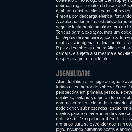
contendo o monólogo de Ellen Ripley no 
sobrecarregar o reator de fusão do Anes
nenhuma criatura alienígena sobreviva;
é morta por descarga elétrica, forçand
A explosão destrói os estabilizadores 
vagueie lentamente na atmosfera do K
Torrens para a extração, mas um coleci
lo. Depois de sair para ajudar os Torr
criaturas alienígenas e, finalmente, é 
Ripley descobre que outro Alien embar
câmara, ela ejeta a si mesma e ao Alien
despertada por um holofote.
JOGABILIDADE
Alien: Isolation é um jogo de ação e a
furtivos e de horror de sobrevivência. 
perspectiva em primeira pessoa, e dev
objetivos, evitando, superando e derrot
computadores a coletar determinados it
pode correr, subir escadas, esgueirar-s
objetos para romper a linha de visão co
obter visão. O jogador também tem a c
armários para se esconder dos inimigo
jogo, incluindo humanos hostis e andró