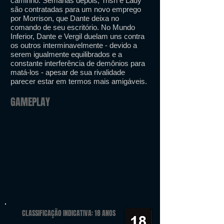
caminho. Semanas depois, Trish e Lady
são contratadas para um novo emprego
por Morrison, que Dante deixa no
comando de seu escritório. No Mundo
Inferior, Dante e Vergil duelam uns contra
os outros interminavelmente - devido a
serem igualmente equilibrados e a
constante interferência de demônios para
matá-los - apesar de sua rivalidade
parecer estar em termos mais amigáveis.
GAMEPLAY
CLASSIFICAÇÃO INDICATIVA: 18 ANOS