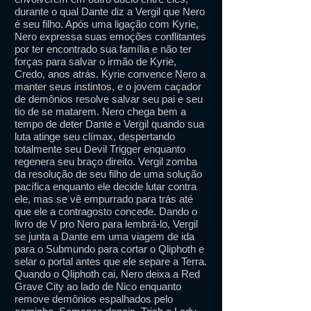
durante o qual Dante diz a Vergil que Nero
é seu filho. Após uma ligação com Kyrie,
Nero expressa suas emoções conflitantes
por ter encontrado sua família e não ter
forças para salvar o irmão de Kyrie,
Credo, anos atrás. Kyrie convence Nero a
manter seus instintos, e o jovem caçador
de demônios resolve salvar seu pai e seu
tio de se matarem. Nero chega bem a
tempo de deter Dante e Vergil quando sua
luta atinge seu clímax, despertando
totalmente seu Devil Trigger enquanto
regenera seu braço direito. Vergil zomba
da resolução de seu filho de uma solução
pacífica enquanto ele decide lutar contra
ele, mas se vê empurrado para trás até
que ele a contragosto concede. Dando o
livro de V pro Nero para lembrá-lo, Vergil
se junta a Dante em uma viagem de ida
para o Submundo para cortar o Qliphoth e
selar o portal antes que ele separe a Terra.
Quando o Qliphoth cai, Nero deixa a Red
Grave City ao lado de Nico enquanto
remove demônios espalhados pelo