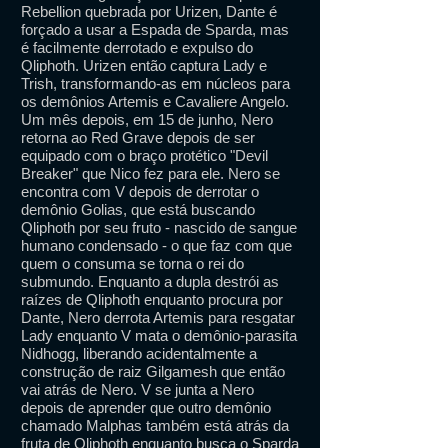
Rebellion quebrada por Urizen, Dante é
forçado a usar a Espada de Sparda, mas
é facilmente derrotado e expulso do
Qliphoth. Urizen então captura Lady e
Trish, transformando-as em núcleos para
os demônios Artemis e Cavaliere Angelo.
Um mês depois, em 15 de junho, Nero
retorna ao Red Grave depois de ser
equipado com o braço protético "Devil
Breaker" que Nico fez para ele. Nero se
encontra com V depois de derrotar o
demônio Golias, que está buscando
Qliphoth por seu fruto - nascido de sangue
humano condensado - o que faz com que
quem o consuma se torna o rei do
submundo. Enquanto a dupla destrói as
raízes de Qliphoth enquanto procura por
Dante, Nero derrota Artemis para resgatar
Lady enquanto V mata o demônio-parasita
Nidhogg, liberando acidentalmente a
construção de raiz Gilgamesh que então
vai atrás de Nero. V se junta a Nero
depois de aprender que outro demônio
chamado Malphas também está atrás da
fruta de Qliphoth enquanto busca o Sparda