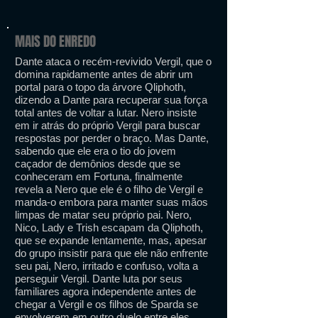
MAIS DO ENREDO
Dante ataca o recém-revivido Vergil, que o
domina rapidamente antes de abrir um
portal para o topo da árvore Qliphoth,
dizendo a Dante para recuperar sua força
total antes de voltar a lutar. Nero insiste
em ir atrás do próprio Vergil para buscar
respostas por perder o braço. Mas Dante,
sabendo que ele era o tio do jovem
caçador de demônios desde que se
conheceram em Fortuna, finalmente
revela a Nero que ele é o filho de Vergil e
manda-o embora para manter suas mãos
limpas de matar seu próprio pai. Nero,
Nico, Lady e Trish escapam da Qliphoth,
que se expande lentamente, mas, apesar
do grupo insistir para que ele não enfrente
seu pai, Nero, irritado e confuso, volta a
perseguir Vergil. Dante luta por seus
familiares agora independente antes de
chegar a Vergil e os filhos de Sparda se
envolverem em outro duelo entre eles,