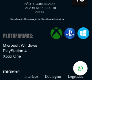
NÃO RECOMENDADO
PARA MENORES DE 18
ANOS
Classificação: Coordenação de Classificação Indicativa
PLATAFORMAS:
Microsoft Windows
PlayStation 4
Xbox One
IDIOMAS:
Interface Dublagem Legendas
Português
✔
✔
Inglês
✔
✔
✔
Espanhol
✔
✔
Francês
✔
✔
✔
Italiano
Alemão
✔
✔