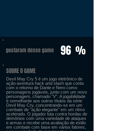
96
%
gostaram desse game
SOBRE O GAME
Devil May Cry 5 é um jogo eletrônico de
ação-aventura hack and slash que conta
com o retorno de Dante e Nero como
personagens jogáveis, junto com um novo
personagem, chamado "V". A jogabilidade
é semelhante aos outros títulos da série
Devil May Cry, concentrando-se em um
combate de "ação elegante" em um ritmo
acelerado. O jogador luta contra hordas de
demônios com uma variedade de ataques
e armas e recebe uma avaliação de estilo
em combate com base em vários fatores,