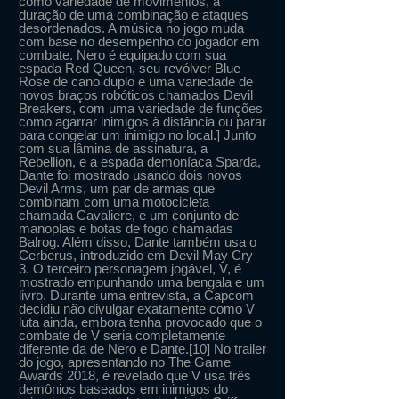
como variedade de movimentos, a
duração de uma combinação e ataques
desordenados. A música no jogo muda
com base no desempenho do jogador em
combate. Nero é equipado com sua
espada Red Queen, seu revólver Blue
Rose de cano duplo e uma variedade de
novos braços robóticos chamados Devil
Breakers, com uma variedade de funções
como agarrar inimigos à distância ou parar
para congelar um inimigo no local.] Junto
com sua lâmina de assinatura, a
Rebellion, e a espada demoníaca Sparda,
Dante foi mostrado usando dois novos
Devil Arms, um par de armas que
combinam com uma motocicleta
chamada Cavaliere, e um conjunto de
manoplas e botas de fogo chamadas
Balrog. Além disso, Dante também usa o
Cerberus, introduzido em Devil May Cry
3. O terceiro personagem jogável, V, é
mostrado empunhando uma bengala e um
livro. Durante uma entrevista, a Capcom
decidiu não divulgar exatamente como V
luta ainda, embora tenha provocado que o
combate de V seria completamente
diferente da de Nero e Dante.[10] No trailer
do jogo, apresentando no The Game
Awards 2018, é revelado que V usa três
demônios baseados em inimigos do