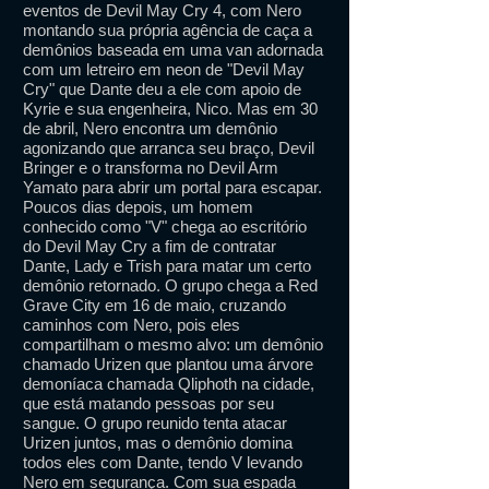
eventos de Devil May Cry 4, com Nero
montando sua própria agência de caça a
demônios baseada em uma van adornada
com um letreiro em neon de "Devil May
Cry" que Dante deu a ele com apoio de
Kyrie e sua engenheira, Nico. Mas em 30
de abril, Nero encontra um demônio
agonizando que arranca seu braço, Devil
Bringer e o transforma no Devil Arm
Yamato para abrir um portal para escapar.
Poucos dias depois, um homem
conhecido como "V" chega ao escritório
do Devil May Cry a fim de contratar
Dante, Lady e Trish para matar um certo
demônio retornado. O grupo chega a Red
Grave City em 16 de maio, cruzando
caminhos com Nero, pois eles
compartilham o mesmo alvo: um demônio
chamado Urizen que plantou uma árvore
demoníaca chamada Qliphoth na cidade,
que está matando pessoas por seu
sangue. O grupo reunido tenta atacar
Urizen juntos, mas o demônio domina
todos eles com Dante, tendo V levando
Nero em segurança. Com sua espada