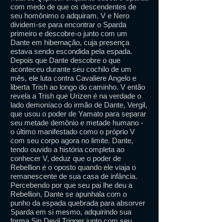
com medo de que os descendentes de
seu homônimo o adquiram. V e Nero
dividem-se para encontrar o Sparda
primeiro e descobre-o junto com um
Dante em hibernação, cuja presença
estava sendo escondida pela espada.
Depois que Dante descobre o que
aconteceu durante seu cochilo de um
mês, ele luta contra Cavaliere Angelo e
liberta Trish ao longo do caminho. V então
revela a Trish que Urizen é na verdade o
lado demoníaco do irmão de Dante, Vergil,
que usou o poder de Yamato para separar
seu metade demônio e metade humano -
o último manifestado como o próprio V
com seu corpo agora no limite. Dante,
tendo ouvido a história completa ao
conhecer V, deduz que o poder de
Rebellion é o oposto quando ele viaja o
remanescente de sua casa de infância.
Percebendo por que seu pai lhe deu a
Rebellion, Dante se apunhala com o
punho da espada quebrada para absorver
Sparda em si mesmo, adquirindo sua
forma Sin Devil Trigger junto com seu