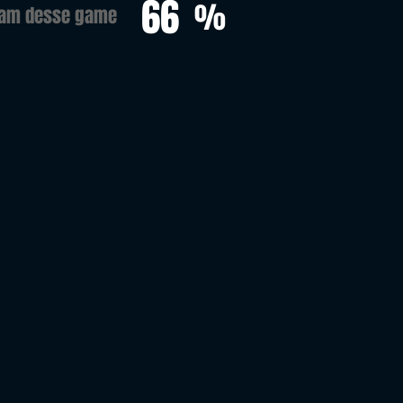
66
%
ram desse game