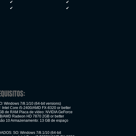
✔
✔
✔
✔
EQUISITOS:
: Windows 7/8.1/10 (64-bit versions)
: Intel Core i5-2400/AMD FX-8320 or better
GB de RAM Placa de vídeo: NVIDIA GeForce
B/AMD Radeon HD 7870 2GB or better
rsão 10 Armazenamento: 13 GB de espaço
OS: SO: Windows 7/8.1/10 (64-bit