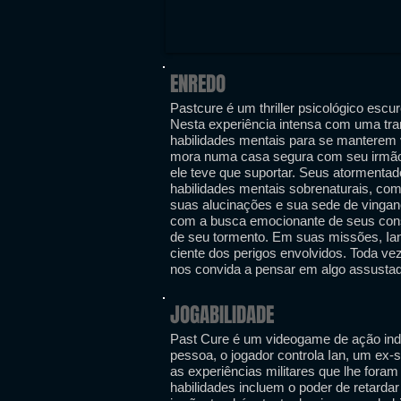
ENREDO
Pastcure é um thriller psicológico escur
Nesta experiência intensa com uma tr
habilidades mentais para se manterem vi
mora numa casa segura com seu irmão, 
ele teve que suportar. Seus atormenta
habilidades mentais sobrenaturais, com
suas alucinações e sua sede de vingan
com a busca emocionante de seus cons
de seu tormento. Em suas missões, Ian
ciente dos perigos envolvidos. Toda ve
nos convida a pensar em algo assust
JOGABILIDADE
Past Cure é um videogame de ação ind
pessoa, o jogador controla Ian, um ex-s
as experiências militares que lhe foram
habilidades incluem o poder de retardar 