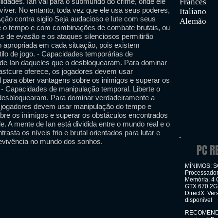
lidades. Ian vai para o submundo do crime, onde ele
Francês
iver. No entanto, toda vez que ele usa seus poderes,
Italiano
Ação contra sigilo Seja audacioso e lute com seus
Alemão
e o tempo e com combinações de combate brutais, ou
as de evasão e os ataques silenciosos permitirão
o apropriada em cada situação, pois existem
lo de jogo. - Capacidades temporárias de
 de Ian daqueles que o desbloquearam. Para dominar
astcure oferece, os jogadores devem usar
 para obter vantagens sobre os inimigos e superar os
 - Capacidades de manipulação temporal. Liberte o
 desbloquearam. Para dominar verdadeiramente a
s jogadores devem usar manipulação do tempo e
obre os inimigos e superar os obstáculos encontrados
de. A mente de Ian está dividida entre o mundo real e o
asta os níveis frio e brutal orientados para lutar e
evivência no mundo dos sonhos.
PC R
MÍNIMOS: SO
Processador
Memória: 4 
GTX 670 2G
DirectX: Ve
disponível
RECOMENDAD