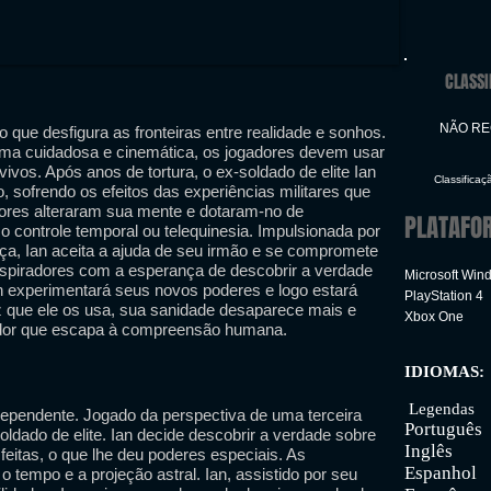
CLASSI
NÃO R
o que desfigura as fronteiras entre realidade e sonhos.
ama cuidadosa e cinemática, os jogadores devem usar
vos. Após anos de tortura, o ex-soldado de elite Ian
Classificaç
sofrendo os efeitos das experiências militares que
dores alteraram sua mente e dotaram-no de
PLATAFO
o controle temporal ou telequinesia. Impulsionada por
ça, Ian aceita a ajuda de seu irmão e se compromete
piradores com a esperança de descobrir a verdade
Microsoft Win
 experimentará seus novos poderes e logo estará
PlayStation 4
z que ele os usa, sua sanidade desaparece mais e
Xbox One
ador que escapa à compreensão humana.
IDIOMAS:
Inter
Legendas
ependente. Jogado da perspectiva de uma terceira
Português
oldado de elite. Ian decide descobrir a verdade sobre
Inglês
 feitas, o que lhe deu poderes especiais. As
Espanhol
o tempo e a projeção astral. Ian, assistido por seu