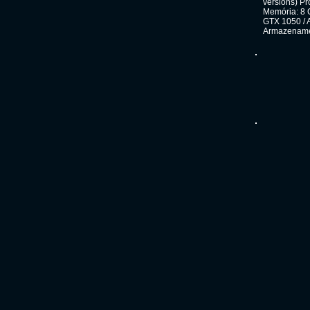
versions) P
Memória: 8 
GTX 1050 / 
Armazenamen