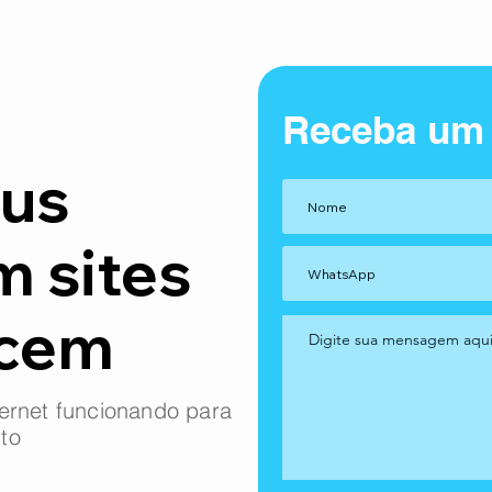
Receba um
us
m sites
ncem
ernet funcionando para
to