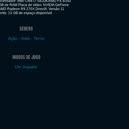
rocessador: Intel Core i7-5820K/AMD FX-8350
GB de RAM Placa de vídeo: NVIDIA GeForce
AMD Radeon R9 270X DirectX: Versão 11
to: 13 GB de espaço disponível
GENERO
Ação - Indie - Terror
MODOS DE JOGO
Um Jogador