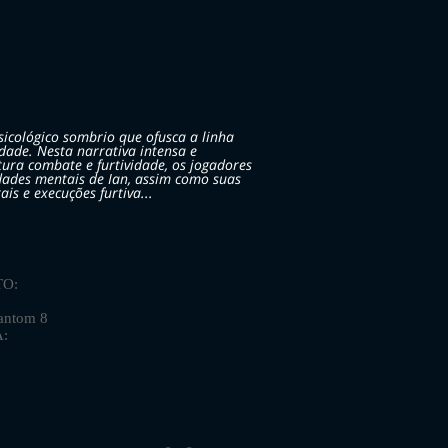
psicológico sombrio que ofusca a linha
idade. Nesta narrativa intensa e
ura combate e furtividade, os jogadores
dades mentais de Ian, assim como suas
is e execuções furtiva...
O:
ntom 8
A: