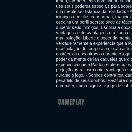
irmão, também tenta dominar suas habi
usa seus poderes especiais para sobrev
sua mente se distancia da realidade. - 
inimigos em lutas com armas, manipul
escolha um perfil secreto onde as tátic
superar seus inimigos. Escolha a opçã
vantagens e desvantagens em cada esti
manipulação. Liberte o poder da mente
verdadeiramente a experiência que a P
manipulação do tempo e projeção astral
obstáculos encontrados durante o jogo.
poder da mente de Ian daqueles que o
experiência que a Pastcure oferece, o
projeção astral para obter vantagens s
durante o jogo. - Sonhos contra realida
pesadelo de seus sonhos. Pastcure contr
combater, com enigmas e jogo de sobr
GAMEPLAY