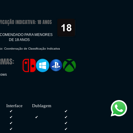
FICAÇÃO INDICATIVA: 18 ANOS
ECOMENDADO PARA MENORES
DE 18 ANOS
ão: Coordenação de Classificação Indicativa
RMAS:
dows
face Dublagem
✔
✔
✔
✔
✔
✔
✔
✔
✔