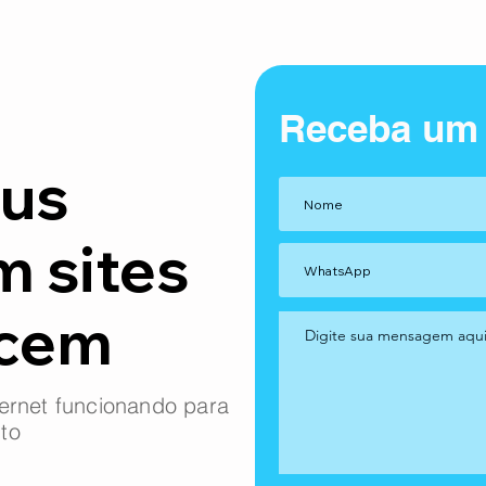
Receba um
us
m sites
ncem
ernet funcionando para
to