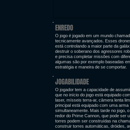
ENREDO
O jogo é jogado em um mundo chamado 
tecnicamente avançados. Esses drones
está controlando a maior parte da galáx
destruir o soberano dos agressores ro
e precisa completar missões com difere
algumas são por exemplo baseadas em
estratégia e maneira de se comportar.
JOGABILIDADE
O jogador tem a capacidade de assumir
que no início do jogo está equipado co
laser, mísseis terra-ar, câmera lenta l
principal está equipado com uma arma 
simultaneamente. Mais tarde no jogo, o
redor do Prime Cannon, que pode ser u
torres podem ser construídas na cha
construir torres automáticas, dróides, 