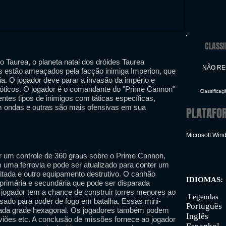
CLASSI
Taurea, o planeta natal dos dróides Taurea
NÃO R
 estão ameaçados pela facção inimiga Imperion, que
ia. O jogador deve parar a invasão da império e
bóticos. O jogador é o comandante do "Prime Cannon"
Classificaç
ntes tipos de inimigos com táticas específicas,
 ondas e outras são mais ofensivas em sua
PLATAFO
Microsoft Win
 um controle de 360 ​​graus sobre o Prime Cannon,
m uma ferrovia e pode ser atualizado para conter um
imitada e outro equipamento destrutivo. O canhão
IDIOMAS:
primária e secundária que pode ser disparada
Inter
 jogador tem a chance de construir torres menores ao
Legendas
sado para poder de fogo em batalha. Essas mini-
Português
mada grade hexagonal. Os jogadores também podem
Inglês
aviões etc. A conclusão de missões fornece ao jogador