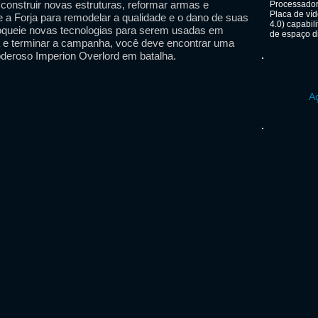
construir novas estruturas, reformar armas e
Processado
Placa de ví
e a Forja para remodelar a qualidade e o dano de suas
4.0) capabil
queie novas tecnologias para serem usadas em
de espaço d
ra e terminar a campanha, você deve encontrar uma
deroso Imperion Overlord em batalha.
Aç