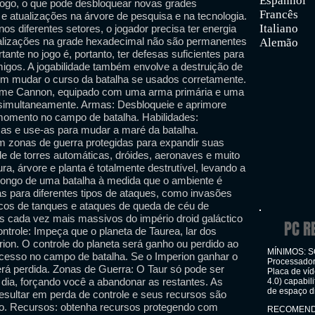
Espanhol
ogo, o que pode desbloquear novas grades
Francês
e atualizações na árvore de pesquisa e na tecnologia.
Italiano
s diferentes setores, o jogador precisa ter energia
tualizações na grade hexadecimal não são permanentes
Alemão
ante no jogo é, portanto, ter defesas suficientes para
migos. A jogabilidade também envolve a destruição de
m mudar o curso da batalha se usados ​​corretamente.
rime Cannon, equipado com uma arma primária e uma
simultaneamente. Armas: Desbloqueie e aprimore
 momento no campo de batalha. Habilidades:
sas e use-as para mudar a maré da batalha.
m zonas de guerra protegidas para expandir suas
e de torres automáticas, dróides, aeronaves e muito
ra, árvore e planta é totalmente destrutível, levando a
longo de uma batalha à medida que o ambiente é
as para diferentes tipos de ataques, como invasões
cos de tanques e ataques de queda de céu de
tos cada vez mais massivos do império droid galáctico
PC R
trole: Impeça que o planeta de Taurea, lar dos
ion. O controle do planeta será ganho ou perdido ao
MÍNIMOS: SO
cesso no campo de batalha. Se o Imperion ganhar o
Processado
erá perdida. Zonas de Guerra: O Taur só pode ser
Placa de ví
dia, forçando você a abandonar as restantes. As
4.0) capabil
de espaço d
sultar em perda de controle e seus recursos são
do. Recursos: obtenha recursos protegendo com
RECOMENDAD