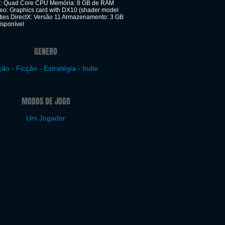
r: Quad Core CPU Memória: 8 GB de RAM
deo: Graphics card with DX10 (shader model
ities DirectX: Versão 11 Armazenamento: 3 GB
isponível
GENERO
ão - Ficção - Estratégia - Indie
MODOS DE JOGO
Um Jogador