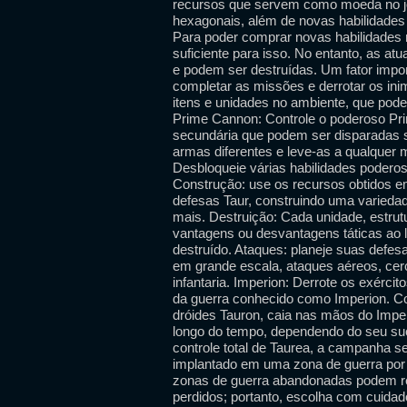
recursos que servem como moeda no j
hexagonais, além de novas habilidades 
Para poder comprar novas habilidades no
suficiente para isso. No entanto, as a
e podem ser destruídas. Um fator import
completar as missões e derrotar os ini
itens e unidades no ambiente, que pode
Prime Cannon: Controle o poderoso P
secundária que podem ser disparadas 
armas diferentes e leve-as a qualquer
Desbloqueie várias habilidades podero
Construção: use os recursos obtidos e
defesas Taur, construindo uma variedad
mais. Destruição: Cada unidade, estrutu
vantagens ou desvantagens táticas ao 
destruído. Ataques: planeje suas defes
em grande escala, ataques aéreos, cer
infantaria. Imperion: Derrote os exérci
da guerra conhecido como Imperion. Con
dróides Tauron, caia nas mãos do Imper
longo do tempo, dependendo do seu su
controle total de Taurea, a campanha s
implantado em uma zona de guerra por 
zonas de guerra abandonadas podem re
perdidos; portanto, escolha com cuida