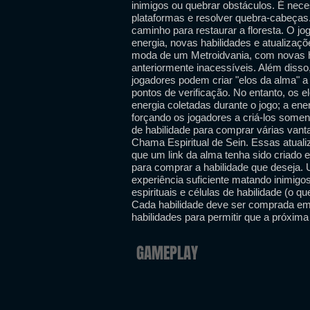
inimigos ou quebrar obstáculos. É nece
plataformas e resolver quebra-cabeças
caminho para restaurar a floresta. O jog
energia, novas habilidades e atualizaç
moda de um Metroidvania, com novas h
anteriormente inacessíveis. Além disso
jogadores podem criar "elos da alma" 
pontos de verificação. No entanto, os 
energia coletadas durante o jogo; a en
forçando os jogadores a criá-los some
de habilidade para comprar várias van
Chama Espiritual de Sein. Essas atua
que um link da alma tenha sido criado e 
para comprar a habilidade que deseja. 
experiência suficiente matando inimigos
espirituais e células de habilidade (o 
Cada habilidade deve ser comprada em
habilidades para permitir que a próxima
GAMEPLAY