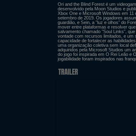
Ori and the Blind Forest é um videogam
desenvolvido pela Moon Studios e publi
Xbox One e Microsoft Windows em 11 d
setembro de 2019. Os jogadores assume
guardião, e Sein, a "luz e olhos" do For
mover entre plataformas e resolver qu
salvamento chamado "Soul Links", que 
vontade com recursos limitados, e um 
capacidade de fortalecer as habilidades
uma organização coletiva sem local defi
adquiridos pela Microsoft Studios um an
do jogo foi inspirada em O Rei Leão e 
jogabilidade foram inspirados nas fran
TRAILER