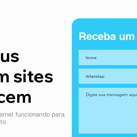
Receba um
us
m sites
ncem
ernet funcionando para
to