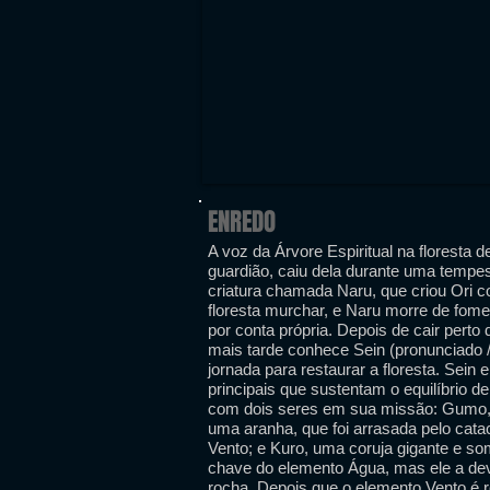
ENREDO
A voz da Árvore Espiritual na floresta d
guardião, caiu dela durante uma tempe
criatura chamada Naru, que criou Ori c
floresta murchar, e Naru morre de fome.
por conta própria. Depois de cair perto 
mais tarde conhece Sein (pronunciado 
jornada para restaurar a floresta. Sein
principais que sustentam o equilíbrio d
com dois seres em sua missão: Gumo, 
uma aranha, que foi arrasada pelo cata
Vento; e Kuro, uma coruja gigante e som
chave do elemento Água, mas ele a dev
rocha. Depois que o elemento Vento é r