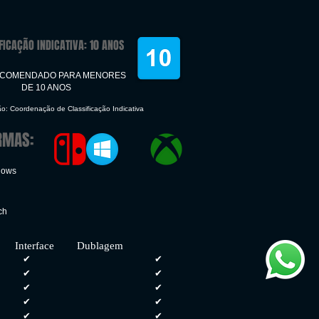
FICAÇÃO INDICATIVA: 10 ANOS
ECOMENDADO PARA MENORES
DE 10 ANOS
ão: Coordenação de Classificação Indicativa
RMAS:
dows
ch
face Dublagem
✔
✔
✔
✔
✔
✔
✔
✔
✔
✔