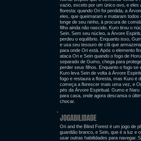
vazio, exceto por um único ovo, e eles
floresta: quando Ori foi perdida, a Árvo
eles, que queimaram e mataram todos o
longe de seu ninho, à procura de comi
filho ainda não nascido, Kuro tirou o nú
Sein. Sem seu núcleo, a Árvore Espiritu
perdeu o equilíbrio. Enquanto isso, Gum
e usa seu tesouro de clã que armazena a
para onde Ori está. Após o elemento fin
ataca Ori e Sein quando o fogo de Horu
separado de Gumo, chega para proteger
perder seus filhos. Enquanto o fogo se 
Kuro leva Sein de volta à Árvore Espirit
fogo e restaura a floresta, mas Kuro é 
começa a florescer mais uma vez, e O
pés da Árvore Espiritual. Gumo e Naru a
para casa, onde agora descansa o últi
chocar.
JOGABILIDADE
Ori and the Blind Forest é um jogo de p
guardião branco, e Sein, que é a luz e o
usar outras habilidades para navegar. 