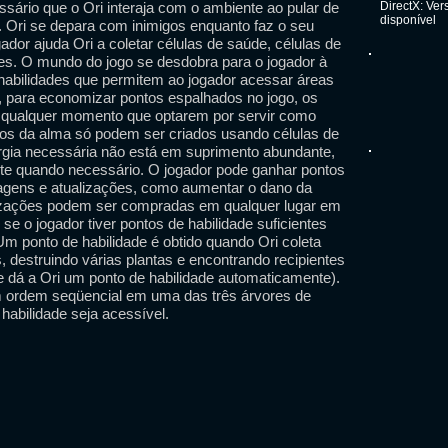
ssário que o Ori interaja com o ambiente ao pular de
DirectX: Ve
disponível
. Ori se depara com inimigos enquanto faz o seu
ador ajuda Ori a coletar células de saúde, células de
ões. O mundo do jogo se desdobra para o jogador à
abilidades que permitem ao jogador acessar áreas
, para economizar pontos espalhados no jogo, os
a qualquer momento que optarem por servir como
elos da alma só podem ser criados usando células de
ergia necessária não está em suprimento abundante,
nte quando necessário. O jogador pode ganhar pontos
tagens e atualizações, como aumentar o dano da
lizações podem ser compradas em qualquer lugar em
se o jogador tiver pontos de habilidade suficientes
Um ponto de habilidade é obtido quando Ori coleta
, destruindo várias plantas e encontrando recipientes
que dá a Ori um ponto de habilidade automaticamente).
 ordem seqüencial em uma das três árvores de
 habilidade seja acessível.