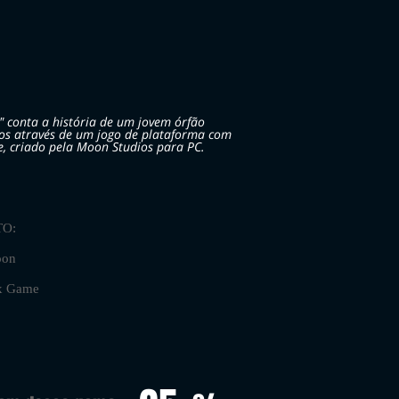
t" conta a história de um jovem órfão
cos através de um jogo de plataforma com
e, criado pela Moon Studios para PC.
O:
on
x Game