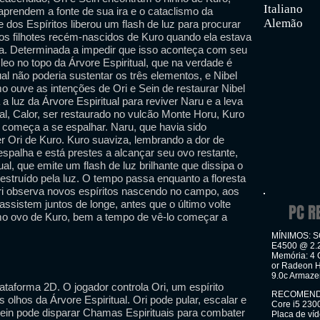
Italiano
 aprendem a fonte de sua ira e o cataclismo da
Alemão
re dos Espíritos liberou um flash de luz para procurar
s filhotes recém-nascidos de Kuro quando ela estava
da. Determinada a impedir que isso aconteça com seu
cleo no topo da Árvore Espiritual, que na verdade é
al não poderia sustentar os três elementos, e Nibel
o ouve as intenções de Ori e Sein de restaurar Nibel
 luz da Árvore Espiritual para reviver Naru e a leva
al, Calor, ser restaurado no vulcão Monte Horu, Kuro
 começa a se espalhar. Naru, que havia sido
 Ori de Kuro. Kuro suaviza, lembrando a dor de
espalha e está prestes a alcançar seu ovo restante,
ual, que emite um flash de luz brilhante que dissipa o
destruído pela luz. O tempo passa enquanto a floresta
ri observa novos espíritos nascendo no campo, aos
ssistem juntos de longe, antes que o último volte
PC R
mo ovo de Kuro, bem a tempo de vê-lo começar a
MÍNIMOS: SO
E4500 @ 2.
Memória: 4 
or Radeon H
9.0c Armaze
lataforma 2D. O jogador controla Ori, um espírito
RECOMENDAD
s olhos da Árvore Espiritual. Ori pode pular, escalar e
Core i5 23
Sein pode disparar Chamas Espirituais para combater
Placa de ví