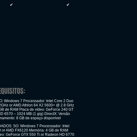
✔
✔
EQUISITOS:
: Windows 7 Processador: Intel Core 2 Duo
2GHz or AMD Athlon 64 X2 5600+ @ 2.8 GHz
GB de RAM Placa de vídeo: GeForce 240 GT
D 6570 – 1024 MB (1 gig) DirectX: Versão
namento: 8 GB de espaço disponível
OS: SO: Windows 7 Processador: Intel
00 or AMD FX6120 Memória: 4 GB de RAM
deo: GeForce GTX 550 Ti or Radeon HD 6770