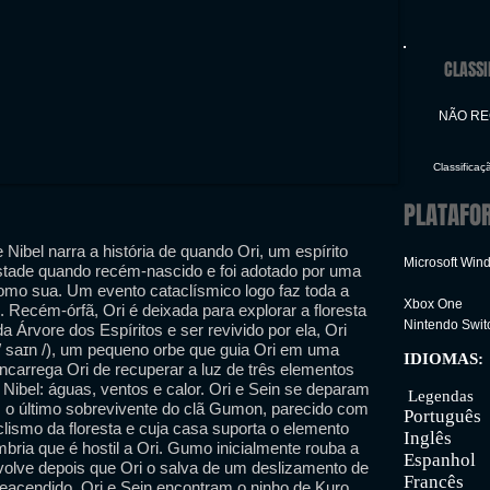
CLASSI
NÃO R
Classificaç
PLATAFO
e Nibel narra a história de quando Ori, um espírito
Microsoft Win
stade quando recém-nascido e foi adotado por uma
omo sua. Um evento cataclísmico logo faz toda a
Xbox One
 Recém-órfã, Ori é deixada para explorar a floresta
Nintendo Swit
da Árvore dos Espíritos e ser revivido por ela, Ori
/ saɪn /), um pequeno orbe que guia Ori em uma
IDIOMAS:
 encarrega Ori de recuperar a luz de três elementos
Inter
e Nibel: águas, ventos e calor. Ori e Sein se deparam
Legendas
o último sobrevivente do clã Gumon, parecido com
Português
clismo da floresta e cuja casa suporta o elemento
Inglês
bria que é hostil a Ori. Gumo inicialmente rouba a
Espanhol
olve depois que Ori o salva de um deslizamento de
Francês
eacendido, Ori e Sein encontram o ninho de Kuro,