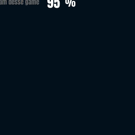
95
%
ram desse game