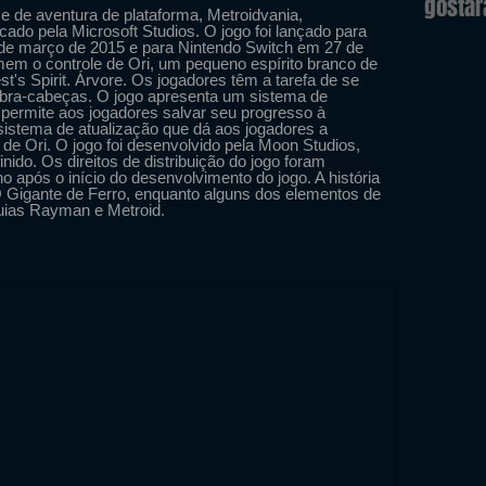
gosta
e de aventura de plataforma, Metroidvania,
cado pela Microsoft Studios. O jogo foi lançado para
e março de 2015 e para Nintendo Switch em 27 de
m o controle de Ori, um pequeno espírito branco de
est's Spirit. Árvore. Os jogadores têm a tarefa de se
ebra-cabeças. O jogo apresenta um sistema de
permite aos jogadores salvar seu progresso à
sistema de atualização que dá aos jogadores a
 de Ori. O jogo foi desenvolvido pela Moon Studios,
nido. Os direitos de distribuição do jogo foram
o após o início do desenvolvimento do jogo. A história
O Gigante de Ferro, enquanto alguns dos elementos de
quias Rayman e Metroid.