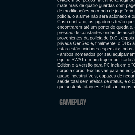
mate mais de quatro guardas com page
de modificações no modo de jogo "crime
polícia, o alarme não será acionado e 
Caso contrário, os jogadores terão que 
encontrarem até um ponto de queda e, 
pressão de constantes ondas de assalto
provenientes da polícia de D.C., depoi
privada GenSec e, finalmente, o DHS à
estas estão unidades especiais; todas 
- ambos nomeados por seu equipamento
equipe SWAT em um traje modificado à p
Edition e a versão para PC incluem o "C
corpo a corpo. Exclusivas para as ed
quase indestrutíveis, capazes de nega
saúde total sem efeitos de status, e o 
que sustenta ataques e buffs inimigos a
GAMEPLAY