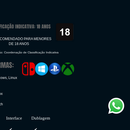
FICAÇÃO INDICATIVA: 18 ANOS
ECOMENDADO PARA MENORES
DE 18 ANOS
ão: Coordenação de Classificação Indicativa
RMAS:
dows, Linux
ox
ch
face Dublagem
✔
✔