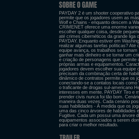
SOBRE O GAME
PAYDAY 2 é um shooter cooperativo pa
permite que os jogadores usem as másc
Wolf e Chains - enquanto descem a Wa
CRIMENET oferece uma enorme varieda
escolher qualquer coisa, desde pequen
até crimes cibernéticos da grande liga
PAYDAY. Enquanto estiver em Washingto
realizar algumas tarefas políticas? At
equipe avança, os trabalhos se tornam 
ganhar mais dinheiro e se tornar um cr
e criação de personagens que permite
próprias armas e equipamentos. Caract
jogadores devem escolher sua equipe c
precisam da combinação certa de habi
dinâmico de contratos permite que os 
conectando-se a contatos locais como V
o traficante de drogas sul-americano H
interesses em mente. PAYDAY Tiro e m
prender civis nunca foi tão bom. Cená
maneira duas vezes. Cada cenário possu
suas habilidades - À medida que os jog
uma das cinco árvores de habilidades e
Fugitive. Cada um possui uma árvore d
equipamentos associados a serem dom
para criar o melhor resultado.
TRAILER