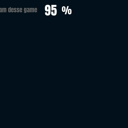
95
%
ram desse game