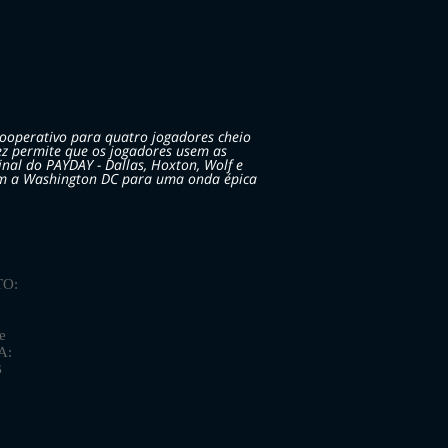
ooperativo para quatro jogadores cheio
z permite que os jogadores usem as
nal do PAYDAY - Dallas, Hoxton, Wolf e
em a Washington DC para uma onda épica
O:
e
A:
B