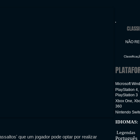
CLASSI
NÃO R
Classificaç
PLATAFO
Microsoft Win
PlayStation 4,
PlayStation 3
Xbox One, Xb
360
Nintendo Swit
IDIOMAS:
Inter
Legendas
ssaltos' que um jogador pode optar por realizar
Português