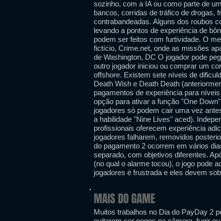
sozinho, com a IA ou como parte de um
bancos, corridas de tráfico de drogas,
contrabandeadas. Alguns dos roubos co
levando a pontos de experiência de bôn
podem ser feitos com furtividade. O m
fictício, Crime.net, onde as missões
de Washington, DC O jogador pode pega
outro jogador iniciou ou comprar um co
offshore. Existem sete níveis de dificuld
Death Wish e Death Death (anteriorme
pagamentos de experiência para níveis 
opção para ativar a função "One Down" 
jogadores só podem cair uma vez ante
a habilidade "Nine Lives" aced). Indepen
profissionais oferecem experiência ad
jogadores falharem, removidos posteri
do pagamento 2 ocorrem em vários dias
separado, com objetivos diferentes. Ap
(no qual o alarme tocou), o jogo pode ad
jogadores é frustrada e eles devem sob
MAIS DO GAME
Muitos trabalhos no Dia do PayDay 2 p
evitarem ser pegos na câmera, fugir o