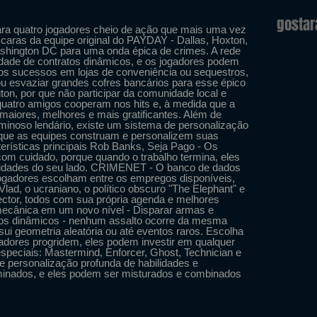
gosta
ra quatro jogadores cheio de ação que mais uma vez
aras da equipe original do PAYDAY - Dallas, Hoxton,
shington DC para uma onda épica de crimes. A rede
de de contratos dinâmicos, e os jogadores podem
os sucessos em lojas de conveniência ou sequestros,
 ou esvaziar grandes cofres bancários para esse épico
n, por que não participar da comunidade local e
é quatro amigos cooperam nos hits e, à medida que a
maiores, melhores e mais gratificantes. Além de
iminoso lendário, existe um sistema de personalização
 que as equipes construam e personalizem suas
erísticas principais Rob Banks, Seja Pago - Os
om cuidado, porque quando o trabalho termina, eles
lidades do seu lado. CRIMENET - O banco de dados
jogadores escolham entre os empregos disponíveis,
lad, o ucraniano, o político obscuro "The Elephant" e
ector, todos com sua própria agenda e melhores
ecânica em um novo nível - Disparar armas e
rios dinâmicos - nenhum assalto ocorre da mesma
i geometria aleatória ou até eventos raros. Escolha
adores progridem, eles podem investir em qualquer
speciais: Mastermind, Enforcer, Ghost, Technician e
e personalização profunda de habilidades e
inados, e eles podem ser misturados e combinados