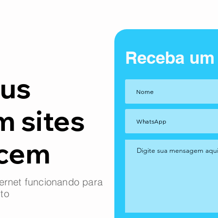
Receba um
us
m sites
ncem
ernet funcionando para
to