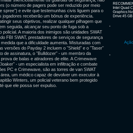
RECOMMENDE
rs (o número de pagers pode ser reduzido por meio
Intel Quad 
 spree") e evite que testemunhas civis liguem para o
Graphics:Nv
os jogadores receberão um bônus de experiência.
Drive:45 GB
atingir seus objetivos, realizar qualquer pilhagem que
em seguida, alcançar seu ponto de fuga sob a
 policial. A maioria dos inimigos são unidades SWAT
s do FBI SWAT, prestadores de serviços de segurança
Ação
 medida que a dificuldade aumenta. Misturadas com
as versões do Payday 2 incluem o "Shield" e o "Taser"
 de assinatura, o "Bulldozer" - um membro da
rova de balas e atiradores de elite. A Crimewave
loaker" - um especialista em infiltração e combate
ições PC e Crimewave, são as torres de van SWAT
r área, um médico capaz de devolver um executor à
Capitão Winters, um policial veterano bem protegido
té que ele possa ser expulso.