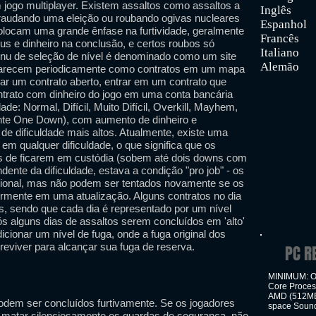
 jogo multiplayer. Existem assaltos como assaltos a
Inglês
 fraudando uma eleição ou roubando ogivas nucleares
Espanhol
locam uma grande ênfase na furtividade, geralmente
Francês
us e dinheiro na conclusão, e certos roubos só
Italiano
enu de seleção de nível é denominado como um site
Alemão
 aparecem periodicamente como contratos em um mapa
r um contrato aberto, entrar em um contrato que
ntrato com dinheiro do jogo em uma conta bancária
ade: Normal, Difícil, Muito Difícil, Overkill, Mayhem,
nte One Down), com aumento de dinheiro e
de dificuldade mais altos. Atualmente, existe uma
em qualquer dificuldade, o que significa que os
s de ficarem em custódia (sobem até dois downs com
dente da dificuldade, estava a condição "pro job" - os
icional, mas não podem ser tentados novamente se os
ormente em uma atualização. Alguns contratos no dia
, sendo que cada dia é representado por um nível
ós alguns dias de assaltos serem concluídos em 'alto'
icionar um nível de fuga, onde a fuga original dos
reviver para alcançar sua fuga de reserva.
PC R
MINIMUM: OS
Core Proces
AMD (512MB
odem ser concluídos furtivamente. Se os jogadores
space Sound
u matar silenciosamente os guardas de segurança, não