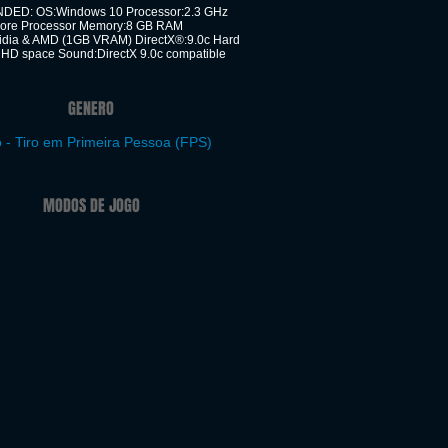
D: OS:Windows 10 Processor:2.3 GHz
Core Processor Memory:8 GB RAM
idia & AMD (1GB VRAM) DirectX®:9.0c Hard
 HD space Sound:DirectX 9.0c compatible
GENERO
 - Tiro em Primeira Pessoa (FPS)
MODOS DE JOGO