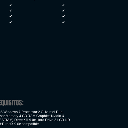
✔
✔
✔
✔
✔
✔
✔
✔
EQUISITOS:
:Windows 7 Processor:2 GHz Intel Dual
sor Memory:4 GB RAM Graphics:Nvidia &
 VRAM) DirectX®:9.0c Hard Drive:31 GB HD
:DirectX 9.0c compatible