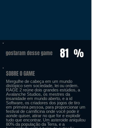
81
%
gostaram desse game
SOBRE O GAME
Mergulhe de cabeça em um mundo
distópico sem sociedade, lei ou ordem.
RAGE 2 reúne dois grandes estúdios, a
Avalanche Studios, os mestres da
insanidade em mundo aberto, e a id
Software, os criadores dos jogos de tiro
em primeira pessoa, para proporcionar um
festival de carnificina onde você pode ir
aonde quiser, atirar no que for e explodir
tudo que encontrar. Um asteroide aniquilou
80% da população da Terra, e a