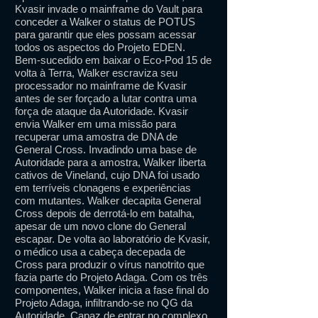
Kvasir invade o mainframe do Vault para
conceder a Walker o status de POTUS
para garantir que eles possam acessar
todos os aspectos do Projeto EDEN.
Bem-sucedido em baixar o Eco-Pod 15 de
volta à Terra, Walker escraviza seu
processador no mainframe de Kvasir
antes de ser forçado a lutar contra uma
força de ataque da Autoridade. Kvasir
envia Walker em uma missão para
recuperar uma amostra de DNA de
General Cross. Invadindo uma base de
Autoridade para a amostra, Walker liberta
cativos de Vineland, cujo DNA foi usado
em terríveis clonagens e experiências
com mutantes. Walker decapita General
Cross depois de derrotá-lo em batalha,
apesar de um novo clone do General
escapar. De volta ao laboratório de Kvasir,
o médico usa a cabeça decepada de
Cross para produzir o vírus nanotrito que
fazia parte do Projeto Adaga. Com os três
componentes, Walker inicia a fase final do
Projeto Adaga, infiltrando-se no QG da
Autoridade. Capaz de entrar no complexo