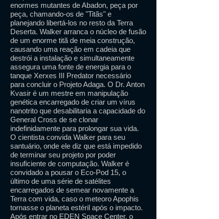
enormes mutantes de Abadon, peça por
peça, chamando-os de "Titãs" e
planejando libertá-los no resto da Terra
Deserta. Walker arranca o núcleo de fusão
de um enorme titã de meia construção,
causando uma reação em cadeia que
destrói a instalação e simultaneamente
assegura uma fonte de energia para o
tanque Xerxes III Predator necessário
para concluir o Projeto Adaga. O Dr. Anton
Kvasir é um mestre em manipulação
genética encarregado de criar um vírus
nanotrito que desabilitaria a capacidade do
General Cross de se clonar
indefinidamente para prolongar sua vida.
O cientista convida Walker para seu
santuário, onde ele diz que está impedido
de terminar seu projeto por poder
insuficiente de computação. Walker é
convidado a pousar o Eco-Pod 15, o
último de uma série de satélites
encarregados de semear novamente a
Terra com vida, caso o meteoro Apophis
tornasse o planeta estéril após o impacto.
Após entrar no EDEN Space Center, o