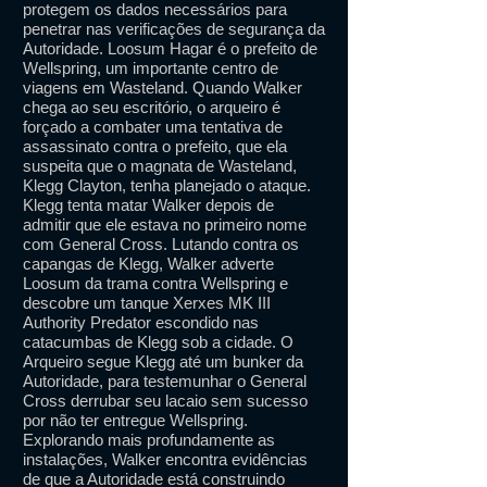
protegem os dados necessários para
penetrar nas verificações de segurança da
Autoridade. Loosum Hagar é o prefeito de
Wellspring, um importante centro de
viagens em Wasteland. Quando Walker
chega ao seu escritório, o arqueiro é
forçado a combater uma tentativa de
assassinato contra o prefeito, que ela
suspeita que o magnata de Wasteland,
Klegg Clayton, tenha planejado o ataque.
Klegg tenta matar Walker depois de
admitir que ele estava no primeiro nome
com General Cross. Lutando contra os
capangas de Klegg, Walker adverte
Loosum da trama contra Wellspring e
descobre um tanque Xerxes MK III
Authority Predator escondido nas
catacumbas de Klegg sob a cidade. O
Arqueiro segue Klegg até um bunker da
Autoridade, para testemunhar o General
Cross derrubar seu lacaio sem sucesso
por não ter entregue Wellspring.
Explorando mais profundamente as
instalações, Walker encontra evidências
de que a Autoridade está construindo