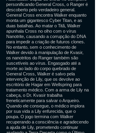
personificando General Cross, o Ranger é
descoberto pelo verdadeiro general.
General Cross encontra Walker enquanto
monta um gigantesco Cyber ​​Titan, e as
duas batalhas. Ao matar o Titã, Walker
apunhala Cross no olho com o vírus
Nanotrite, causando a corrupção do DNA
para impedir a criação de futuros clones.
No entanto, sem o conhecimento de
Walker devido à manipulação de Kvasir,
os nanotritos do Ranger também são
suscetíveis ao vírus. Engasgado até a
morte ao lado do corpo quebrado de
General Cross, Walker é salvo pela
intervenção de Lily, que os devolve ao
escritório de Hagar em Wellspring para
tratamento médico. Com a arma de Lily na
cabeça, o Dr. Kvasir trabalha
freneticamente para salvar o Arqueiro.
Quando ele consegue, o médico implora
por sua vida a Lily enfurecida, que o
poupa. O jogo termina com Walker
recuperando a consciência e agradecendo
a ajuda de Lily, prometendo continuar
ajudando a Terra Deserta como o Último