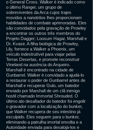
o General Cross. Walker é indicado como
o último Ranger, um grupo de
sobreviventes da Arca cujos trajes
movidos a nanotritos lhes proporcionam
habilidades de combate aprimoradas. Eles
são convidados pela gravação de Prowley
a encontrar os outros três membros do
Projeto Dagger; Loosum Hagar, Marshall e
Dr. Kvasir. A filha biológica de Prowley,
Lily, fornece a Walker a Phoenix, um
veículo indestrutível para viajar pelas
Terras Desertas, e promete reconstruir
Vineland na ausência do Arqueiro.
Marshall é encontrado na cidade de
Gunbarrel. Walker é convidado a ajudá-lo
a restaurar o poder de Gunbarrel antes de
Marshall e recuperar Gulo, um batedor
enviado por Marshall de um clã inimigo
hostil chamado Immortal Shrouded. O
último ato desafiador do batedor foi engolir
o gravador com a localização do bunker,
que Walker recupera de seu intestino já
esculpido. Eles seguem para o bunker,
eliminando a patrulha imortal envolta e a
Autoridade enviada para desalojá-los e