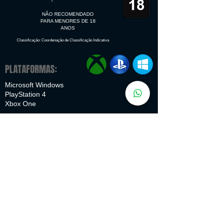
NÃO RECOMENDADO
PARA MENORES DE 18
ANOS
Classificação: Coordenação de Classificação Indicativa
PLATAFORMAS:
Microsoft Windows
PlayStation 4
Xbox One
IDIOMAS:
Interface Dublagem Legendas
Português
✔
✔
✔
Inglês
✔
✔
✔
Espanhol
✔
✔
✔
Francês
✔
✔
✔
Italiano
✔
✔
Alemão
✔
✔
✔