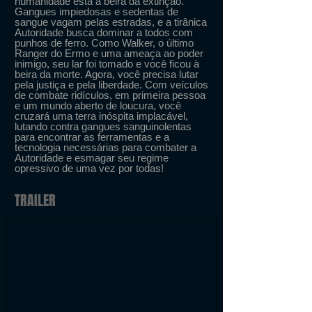
humanidade está à beira da extinção.
Gangues impiedosas e sedentas de
sangue vagam pelas estradas, e a tirânica
Autoridade busca dominar a todos com
punhos de ferro. Como Walker, o último
Ranger do Ermo e uma ameaça ao poder
inimigo, seu lar foi tomado e você ficou à
beira da morte. Agora, você precisa lutar
pela justiça e pela liberdade. Com veículos
de combate ridículos, em primeira pessoa
e um mundo aberto de loucura, você
cruzará uma terra inóspita implacável,
lutando contra gangues sanguinolentas
para encontrar as ferramentas e a
tecnologia necessárias para combater a
Autoridade e esmagar seu regime
opressivo de uma vez por todas!
TRAILER