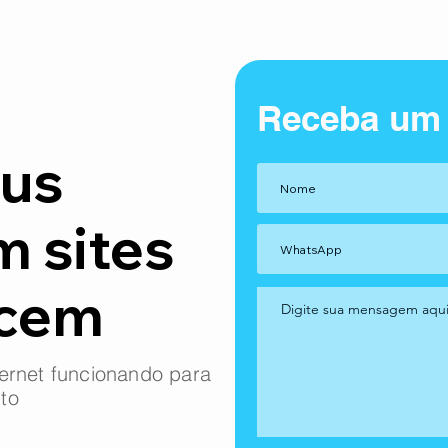
Receba um
us
m sites
ncem
ernet funcionando para
to