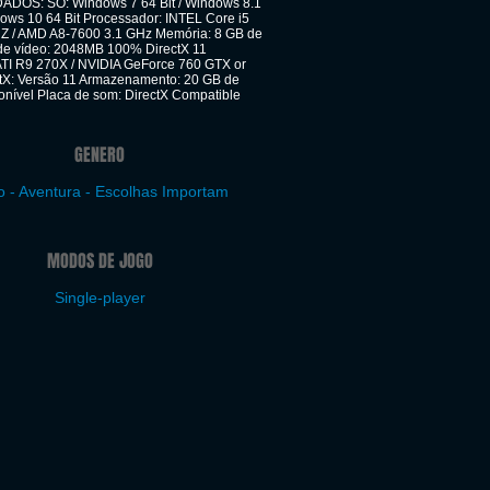
OS: SO: Windows 7 64 Bit / Windows 8.1
dows 10 64 Bit Processador: INTEL Core i5
Z / AMD A8-7600 3.1 GHz Memória: 8 GB de
e vídeo: 2048MB 100% DirectX 11
ATI R9 270X / NVIDIA GeForce 760 GTX or
ctX: Versão 11 Armazenamento: 20 GB de
onível Placa de som: DirectX Compatible
GENERO
 - Aventura - Escolhas Importam
MODOS DE JOGO
Single-player