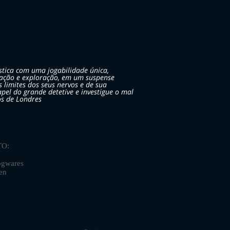
stica com uma jogabilidade única,
 ação e exploração, em um suspense
s limites dos seus nervos e de sua
apel do grande detetive e investigue o mal
os de Londres
O:
gwares
en