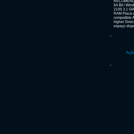
RECOMENDAD
64 Bit / Win
2100 3.1 GH
RAM Placa d
compatible 
higher Dire
espaço disp
Ação