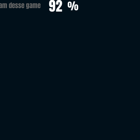
92
%
ram desse game