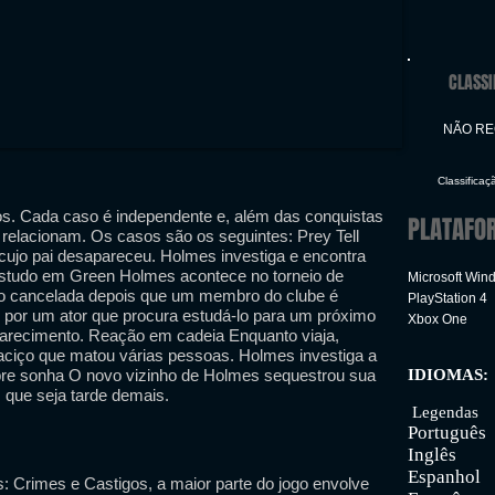
CLASSI
NÃO R
Classificaç
s. Cada caso é independente e, além das conquistas
PLATAFO
relacionam. Os casos são os seguintes: Prey Tell
cujo pai desapareceu. Holmes investiga e encontra
studo em Green Holmes acontece no torneio de
Microsoft Win
do cancelada depois que um membro do clube é
PlayStation 4
por um ator que procura estudá-lo para um próximo
Xbox One
parecimento. Reação em cadeia Enquanto viaja,
iço que matou várias pessoas. Holmes investiga a
bre sonha O novo vizinho de Holmes sequestrou sua
IDIOMAS:
Inter
s que seja tarde demais.
Legendas
Português
Inglês
Espanhol
Crimes e Castigos, a maior parte do jogo envolve