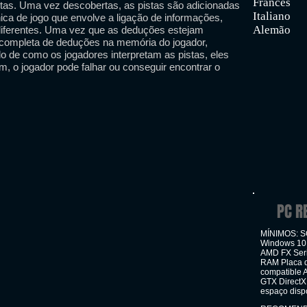
Francês
stas. Uma vez descobertas, as pistas são adicionadas
Italiano
ca de jogo que envolve a ligação de informações,
Alemão
diferentes. Uma vez que as deduções estejam
 completa de deduções na memória do jogador,
de como os jogadores interpretam as pistas, eles
m, o jogador pode falhar ou conseguir encontrar o
PC R
MÍNIMOS: SO:
Windows 10 
AMD FX Ser
RAM Placa d
compatible
GTX DirectX
espaço disp