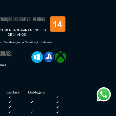
FICAÇÃO INDICATIVA: 14 ANOS
ECOMENDADO PARA MENORES
DE 14 ANOS
ão: Coordenação de Classificação Indicativa
RMAS:
dows
face Dublagem
✔
✔
✔
✔
✔
✔
✔
✔
✔
✔