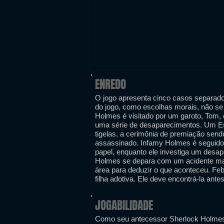
ENREDO
O jogo apresenta cinco casos separado
do jogo, como escolhas morais, não se 
Holmes é visitado por um garoto, Tom, 
uma série de desaparecimentos. Um E
tigelas, a cerimônia de premiação sen
assassinado. Infamy Holmes é seguido 
papel, enquanto ele investiga um desa
Holmes se depara com um acidente mac
área para deduzir o que aconteceu. Fe
filha adotiva. Ele deve encontrá-la ante
JOGABILIDADE
Como seu antecessor Sherlock Holmes: 