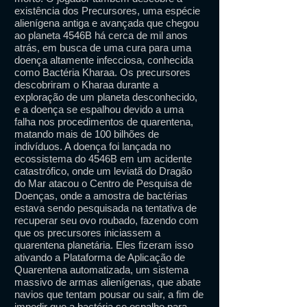
existência dos Precursores, uma espécie
alienígena antiga e avançada que chegou
ao planeta 4546B há cerca de mil anos
atrás, em busca de uma cura para uma
doença altamente infecciosa, conhecida
como Bactéria Kharaa. Os precursores
descobriram o Kharaa durante a
exploração de um planeta desconhecido,
e a doença se espalhou devido a uma
falha nos procedimentos de quarentena,
matando mais de 100 bilhões de
indivíduos. A doença foi lançada no
ecossistema do 4546B em um acidente
catastrófico, onde um leviatã do Dragão
do Mar atacou o Centro de Pesquisa de
Doenças, onde a amostra de bactérias
estava sendo pesquisada na tentativa de
recuperar seu ovo roubado, fazendo com
que os precursores iniciassem a
quarentena planetária. Eles fizeram isso
ativando a Plataforma de Aplicação de
Quarentena automatizada, um sistema
massivo de armas alienígenas, que abate
navios que tentam pousar ou sair, a fim de
impedir que a bactéria se espalhe para