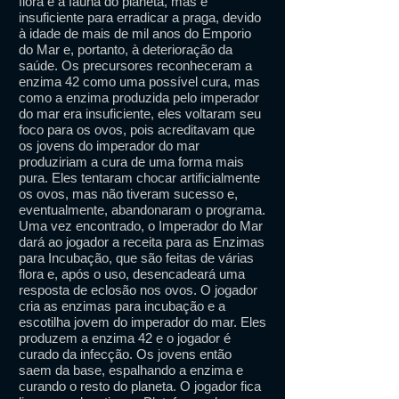
flora e a fauna do planeta, mas é
insuficiente para erradicar a praga, devido
à idade de mais de mil anos do Emporio
do Mar e, portanto, à deterioração da
saúde. Os precursores reconheceram a
enzima 42 como uma possível cura, mas
como a enzima produzida pelo imperador
do mar era insuficiente, eles voltaram seu
foco para os ovos, pois acreditavam que
os jovens do imperador do mar
produziriam a cura de uma forma mais
pura. Eles tentaram chocar artificialmente
os ovos, mas não tiveram sucesso e,
eventualmente, abandonaram o programa.
Uma vez encontrado, o Imperador do Mar
dará ao jogador a receita para as Enzimas
para Incubação, que são feitas de várias
flora e, após o uso, desencadeará uma
resposta de eclosão nos ovos. O jogador
cria as enzimas para incubação e a
escotilha jovem do imperador do mar. Eles
produzem a enzima 42 e o jogador é
curado da infecção. Os jovens então
saem da base, espalhando a enzima e
curando o resto do planeta. O jogador fica