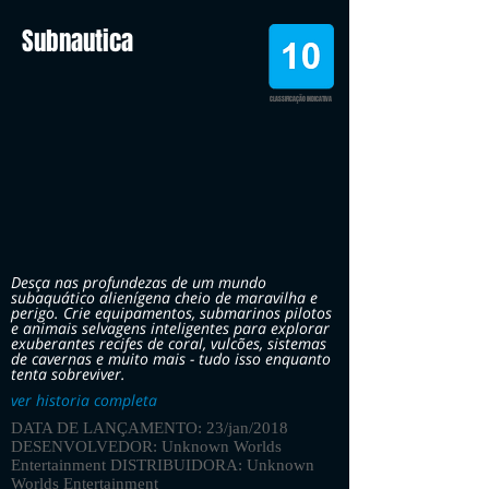
Subnautica
CLASSIFICAÇÃO INDICATIVA
Desça nas profundezas de um mundo
subaquático alienígena cheio de maravilha e
perigo. Crie equipamentos, submarinos pilotos
e animais selvagens inteligentes para explorar
exuberantes recifes de coral, vulcões, sistemas
de cavernas e muito mais - tudo isso enquanto
tenta sobreviver.
ver historia completa
DATA DE LANÇAMENTO: 23/jan/2018
DESENVOLVEDOR: Unknown Worlds
Entertainment DISTRIBUIDORA: Unknown
Worlds Entertainment