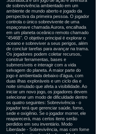
Subnautica é um jogo de ação e aventura
de sobrevivência ambientado em um
ambiente de mundo aberto e jogado da
perspectiva da primeira pessoa. O jogador
controla o único sobrevivente de uma
espaçonave chamada Aurora, encalhada
em um planeta oceânico remoto chamado
"4546B". O objetivo principal é explorar o
oceano e sobreviver a seus perigos, além
de concluir tarefas para avançar na trama.
Os jogadores podem coletar recursos,
construir ferramentas, bases e
submersíveis e interagir com a vida
selvagem do planeta. A maior parte do
jogo é ambientada debaixo d'água, com
duas ilhas exploráveis ​​e um ciclo dia e
noite simulado que afeta a visibilidade. Ao
iniciar um novo jogo, os jogadores devem
selecionar um modo de dificuldade dentre
os quatro seguintes: Sobrevivência - o
jogador terá que gerenciar saúde, fome,
sede e oxigênio. Se o jogador morrer, ele
reaparecerá, mas certos itens serão
perdidos em seu inventário. Modo
Liberdade - Sobrevivência, mas com fome