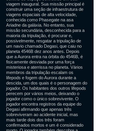
viagem inaugural. Sua missão principal é
construir uma seção de infraestrutura de
viagens espaciais de alta velocidade,
conhecida como Phasegate na asa
Ariadne da galáxia. No entanto, sua
missão secundária, desconhecida para a
maioria da tripulação, é procurar e,
possivelmente, resgatar a tripulação de
um navio chamado Degasi, que caiu no
planeta 4546B dez anos antes. Depois
que a Aurora entra na órbita do 4546B, é
fisicamente desviada por uma força
misteriosa e aterrissa no planeta. Vários
membros da tripulação escalam os
lifepods e fogem do Aurora durante a
descida, um dos quais é o personagem do
jogador. Os habitantes dos outros lifepods
perecem por vários meios, deixando o
jogador como o único sobrevivente. O
jogador encontra registros da equipe do
Degasi afirmando que apenas três
sobreviveram ao acidente inicial, mas
mais tarde dois dos três foram
confirmados mortos e um é considerado
morto. O jogador também descobre a