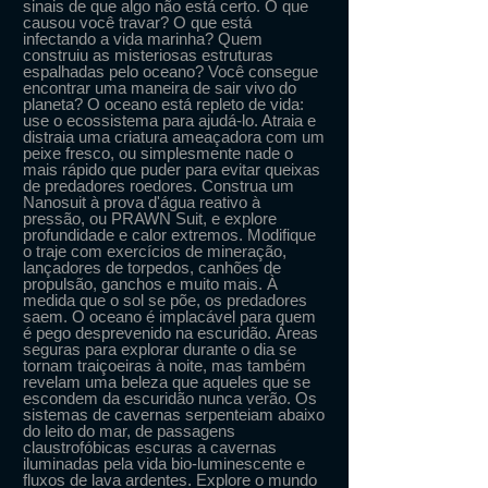
sinais de que algo não está certo. O que
causou você travar? O que está
infectando a vida marinha? Quem
construiu as misteriosas estruturas
espalhadas pelo oceano? Você consegue
encontrar uma maneira de sair vivo do
planeta? O oceano está repleto de vida:
use o ecossistema para ajudá-lo. Atraia e
distraia uma criatura ameaçadora com um
peixe fresco, ou simplesmente nade o
mais rápido que puder para evitar queixas
de predadores roedores. Construa um
Nanosuit à prova d'água reativo à
pressão, ou PRAWN Suit, e explore
profundidade e calor extremos. Modifique
o traje com exercícios de mineração,
lançadores de torpedos, canhões de
propulsão, ganchos e muito mais. À
medida que o sol se põe, os predadores
saem. O oceano é implacável para quem
é pego desprevenido na escuridão. Áreas
seguras para explorar durante o dia se
tornam traiçoeiras à noite, mas também
revelam uma beleza que aqueles que se
escondem da escuridão nunca verão. Os
sistemas de cavernas serpenteiam abaixo
do leito do mar, de passagens
claustrofóbicas escuras a cavernas
iluminadas pela vida bio-luminescente e
fluxos de lava ardentes. Explore o mundo