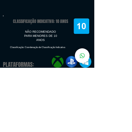
CLASSIFICAÇÃO INDICATIVA: 10 ANOS
NÃO RECOMENDADO
PARA MENORES DE 10
ANOS
Classificação: Coordenação de Classificação Indicativa
PLATAFORMAS:
Microsoft Windows, Mac OS
Classic
PlayStation 4
Xbox One
IDIOMAS:
Interface Dublagem Legendas
Português
✔
✔
Inglês
✔
✔
✔
Espanhol
✔
✔
Francês
✔
✔