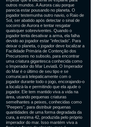
outros mundos. A Aurora caiu porque
parecia estar pousando no planeta. O
jogador testemunha outro navio, o Raio de
Sol, ser abatido após detectar o sinal de
socorro de Aurora e tentar resgatar
quaisquer sobreviventes. Quando o
jogador tenta desativar a arma, ela falha
devido ao jogador estar "infectado". Para
deixar o planeta, o jogador deve localizar a
Facilidade Primária de Contenção dos
Precursores no subsolo, para encontrar
uma criatura gigantesca conhecida como
o Imperador do Mar Leviatã. O Imperador
do Mar é o último de seu tipo e se
comunicará telepaticamente com o
jogador durante todo o jogo, encorajando-o
a localizá-la e permitindo que ela ajude o
jogador. Ele tem mantido viva a vida na
área, usando pequenas criaturas
semelhantes a peixes, conhecidas como
"Peepers", para distribuir pequenas
quantidades de uma forma degradada da
cura, a enzima 42, produzida pelo próprio
imperador do mar. Isso mantém viva a