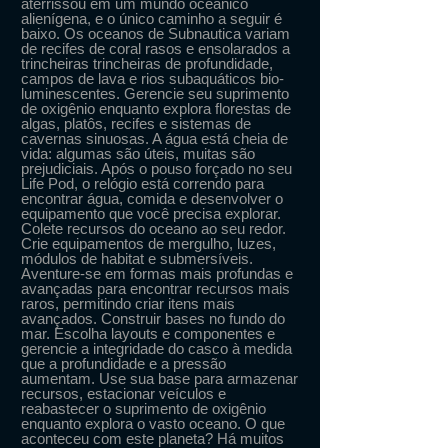
aterrissou em um mundo oceânico
alienígena, e o único caminho a seguir é
baixo. Os oceanos de Subnautica variam
de recifes de coral rasos e ensolarados a
trincheiras trincheiras de profundidade,
campos de lava e rios subaquáticos bio-
luminescentes. Gerencie seu suprimento
de oxigênio enquanto explora florestas de
algas, platôs, recifes e sistemas de
cavernas sinuosas. A água está cheia de
vida: algumas são úteis, muitas são
prejudiciais. Após o pouso forçado no seu
Life Pod, o relógio está correndo para
encontrar água, comida e desenvolver o
equipamento que você precisa explorar.
Colete recursos do oceano ao seu redor.
Crie equipamentos de mergulho, luzes,
módulos de habitat e submersíveis.
Aventure-se em formas mais profundas e
avançadas para encontrar recursos mais
raros, permitindo criar itens mais
avançados. Construir bases no fundo do
mar. Escolha layouts e componentes e
gerencie a integridade do casco à medida
que a profundidade e a pressão
aumentam. Use sua base para armazenar
recursos, estacionar veículos e
reabastecer o suprimento de oxigênio
enquanto explora o vasto oceano. O que
aconteceu com este planeta? Há muitos