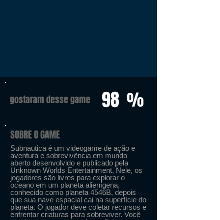
98
%
gostaram desse game
SOBRE O GAME
Subnautica é um videogame de ação e
aventura e sobrevivência em mundo
aberto desenvolvido e publicado pela
Unknown Worlds Entertainment. Nele, os
jogadores são livres para explorar o
oceano em um planeta alienígena,
conhecido como planeta 4546B, depois
que sua nave espacial cai na superfície do
planeta. O jogador deve coletar recursos e
enfrentar criaturas para sobreviver. Você