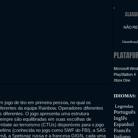
CLASSI
NÃO R
Classificaç
PLATAFO
Microsoft Win
PlayStation 4
Xbox One
IDIOMAS:
Inter
 jogo de tiro em primeira pessoa, no qual os
Legendas
iferentes da equipe Rainbow. Operadores diferentes
Português
 diferentes. O jogo apresenta uma estrutura
Inglês
sempre são equilibradas em suas escolhas de
Espanhol
mbate ao terrorismo (CTUs) disponíveis para o jogo
 reféns (conhecida no jogo como SWF do FBI), a SAS
Francês
emã, a Spetsnaz russa e a francesa GIGN, cada uma
Italiano