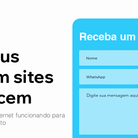
Receba um
us
m sites
ncem
ernet funcionando para
to