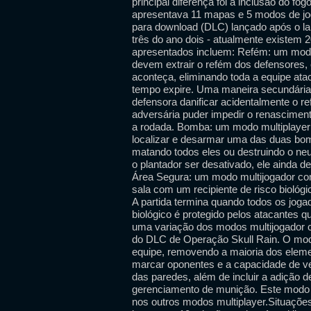
principal diferença foi a inclusão do fo
apresentava 11 mapas e 5 modos de jo
para download (DLC) lançado após o l
três do ano dois - atualmente existem
apresentados incluem: Refém: um modo 
devem extrair o refém dos defensores,
aconteça, eliminando toda a equipe at
tempo expire. Uma maneira secundária 
defensora danificar acidentalmente o r
adversária puder impedir o renasciment
a rodada. Bomba: um modo multiplayer c
localizar e desarmar uma das duas bo
matando todos eles ou destruindo o neu
o plantador ser desativado, ele ainda d
Área Segura: um modo multijogador com
sala com um recipiente de risco biológ
A partida termina quando todos os joga
biológico é protegido pelos atacantes q
uma variação dos modos multijogador 
do DLC de Operação Skull Rain. O modo
equipe, removendo a maioria dos elem
marcar oponentes e a capacidade de v
das paredes, além de incluir a adição d
gerenciamento de munição. Este modo 
nos outros modos multiplayer.Situações