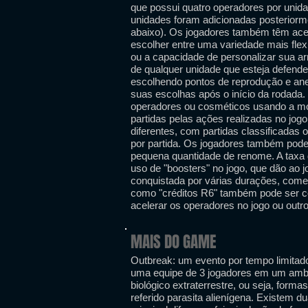
que possui quatro operadores por unida
unidades foram adicionadas posteriorm
abaixo). Os jogadores também têm ace
escolher entre uma variedade mais flex
ou a capacidade de personalizar sua a
de qualquer unidade que esteja defende
escolhendo pontos de reprodução e ane
suas escolhas após o início da rodada
operadores ou cosméticos usando a moe
partidas pelas ações realizadas no jo
diferentes, com partidas classificadas 
por partida. Os jogadores também pode
pequena quantidade de renome. A taxa
uso de "boosters" no jogo, que dão a
conquistada por várias durações, co
como "créditos R6" também pode ser 
acelerar os operadores no jogo ou outr
MAIS DO GAME
Outbreak: um evento por tempo limitad
uma equipe de 3 jogadores em um amb
biológico extraterrestre, ou seja, for
referido parasita alienígena. Existem d