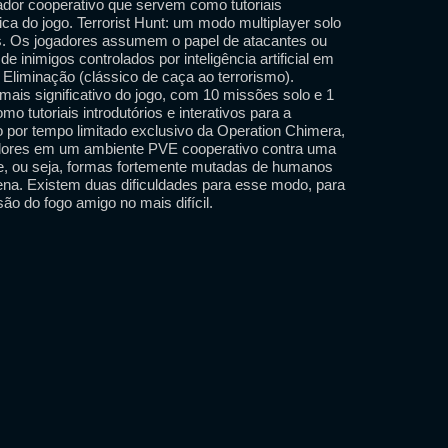
ador cooperativo que servem como tutoriais
ica do jogo. Terrorist Hunt: um modo multiplayer solo
es. Os jogadores assumem o papel de atacantes ou
 inimigos controlados por inteligência artificial em
liminação (clássico de caça ao terrorismo).
mais significativo do jogo, com 10 missões solo e 1
o tutoriais introdutórios e interativos para a
 por tempo limitado exclusivo da Operation Chimera,
dores em um ambiente PVE cooperativo contra uma
tre, ou seja, formas fortemente mutadas de humanos
ígena. Existem duas dificuldades para esse modo, para
usão do fogo amigo no mais difícil.