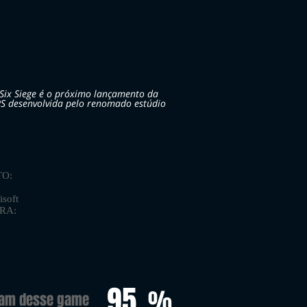
Six Siege é o próximo lançamento da
S desenvolvida pelo renomado estúdio
O:
soft
ORA:
95
%
ram desse game