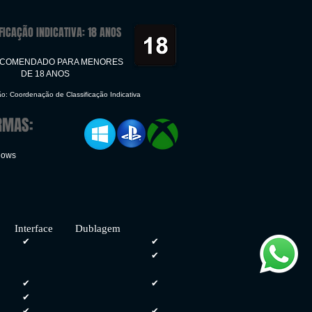
FICAÇÃO INDICATIVA: 18 ANOS
ECOMENDADO PARA MENORES
DE 18 ANOS
ão: Coordenação de Classificação Indicativa
RMAS:
dows
face Dublagem
✔
✔
✔
✔
✔
✔
✔
✔