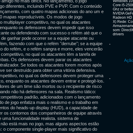
go amigo no mais difícil. No lançamento, o jogo
Windows 10 (
Core i5-250
go diferentes, incluindo PVE e PVP. Com o conteúdo
Ghz or bett
ançamento, com quatro mapas adicionais do ano um e
NVIDIA GeFo
 20 mapas reproduzíveis. Os modos de jogo
Radeon HD 7
multiplayer competitivo, no qual os atacantes
X) Rede: Co
Armazenamen
 enquanto os defensores devem impedir que isso
som: DirectX
acante ou defendendo com sucesso o refém até que o
drivers
de ganhar pode ocorrer se a equipe atacante ou
efém, fazendo com que o refém "derrube"; se a equipe
o do refém, e o refém sangra e morre, eles vencerão
ompetitivo, no qual os atacantes têm a tarefa de
mbas. Os defensores devem parar os atacantes
Ação
tralizador. Se todos os atacantes forem mortos após
eve ser destruído para obter uma vitória defensiva.
petitivo, no qual os defensores devem proteger uma
ico, enquanto os atacantes devem entrar e protegê-los.
dores de um time são mortos ou o recipiente de risco
uando não há defensores na sala. Realismo tático:
competitivos padrão, adicionados com o lançamento
 de jogo enfatiza mais o realismo e o trabalho em
entos do heads-up display (HUD), a capacidade de
er os contornos dos companheiros de equipe através
e uma funcionalidade realista. sistema de
não está mais no jogo, mas alguns aspectos estão
: o componente single-player mais significativo do