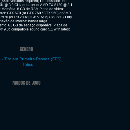
64bit versions required) Processador: Intel
0K @ 3.3 GHz or better or AMD FX-8120 @ 3.1
er Memória: 8 GB de RAM Placa de vídeo:
rce GTX 670 (or GTX 760 / GTX 960) or AMD
970 (or R9 280x [2GB VRAM] / R9 380 / Fury
nexão de internet banda larga
to: 61 GB de espaço disponível Placa de
® 9.0c compatible sound card 5.1 with latest
GENERO
 - Tiro em Primeira Pessoa (FPS)
- Tático
MODOS DE JOGO