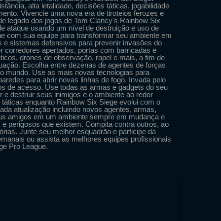
ância, alta letalidade, decisões táticas, jogabilidade
nto. Vivencie uma nova era de tiroteios ferozes e
ande legado dos jogos de Tom Clancy's Rainbow Six
de ataque usando um nível de destruição e uso de
ene com sua equipe para transformar seu ambiente em
ões e sistemas defensivos para prevenir invasões do
or corredores apertados, portas com barricadas e
icos, drones de observação, rapel e mais, a fim de
ituação. Escolha entre dezenas de agentes de forças
o o mundo. Use as mais novas tecnologias para
aredes para abrir novas linhas de fogo. Invada pelo
ntos de acesso. Use todas as armas e gadgets do seu
r e destruir seus inimigos e o ambiente ao redor
 táticas enquanto Rainbow Six Siege evolui com o
da atualização incluindo novos agentes, armas,
seus amigos em um ambiente sempre em mudança e
 e perigosos que existem. Compita contra outros, ao
órias. Junte seu melhor esquadrão e participe da
manais ou assista as melhores equipes profissionais
ege Pro League.