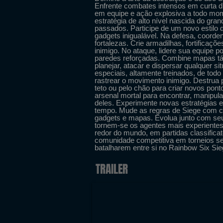
Enfrente combates intensos em curta dist
em equipe e ação explosiva a todo mome
estratégia de alto nível nascida do gr
passados. Participe de um novo estilo 
gadgets inigualável. Na defesa, coord
fortalezas. Crie armadilhas, fortificaç
inimigo. No ataque, lidere sua equipe p
paredes reforçadas. Combine mapas tát
planejar, atacar e dispersar qualquer s
especiais, altamente treinados, de tod
rastrear o movimento inimigo. Destrua p
teto ou pelo chão para criar novos po
arsenal mortal para encontrar, manipula
deles. Experimente novas estratégias e
tempo. Mude as regras de Siege com ca
gadgets e mapas. Evolua junto com 
tornem-se os agentes mais experientes
redor do mundo, em partidas classificat
comunidade competitiva em torneios se
batalharem entre si no Rainbow Six Si
TRAILER