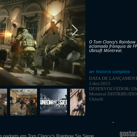
O Tom Clancy's Rainbow 
aclamada franquia de FP
Ubisoft Montreal.
ver historia completa
DATA DE LANÇAMENT
1/dez/2015
DESENVOLVEDOR: Ubi
Montreal DISTRIBUID
Ubisoft
gosta
de gadgets em Tom Clancy’s Rainbow Six Siege.