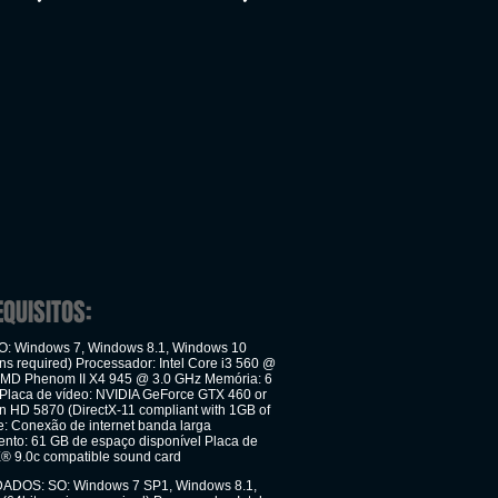
EQUISITOS:
: Windows 7, Windows 8.1, Windows 10
ons required) Processador: Intel Core i3 560 @
AMD Phenom II X4 945 @ 3.0 GHz Memória: 6
laca de vídeo: NVIDIA GeForce GTX 460 or
HD 5870 (DirectX-11 compliant with 1GB of
 Conexão de internet banda larga
to: 61 GB de espaço disponível Placa de
X® 9.0c compatible sound card
OS: SO: Windows 7 SP1, Windows 8.1,