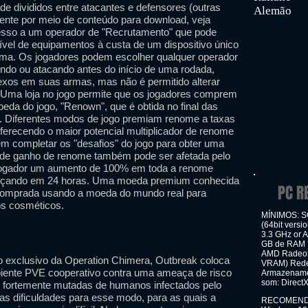
de divididos entre atacantes e defensores (outras
Alemão
ente por meio de conteúdo para download, veja
sso a um operador de "Recrutamento" que pode
ível de equipamentos à custa de um dispositivo único
rma. Os jogadores podem escolher qualquer operador
ndo ou atacando antes do início de uma rodada,
xos em suas armas, mas não é permitido alterar
. Uma loja no jogo permite que os jogadores comprem
da do jogo, "Renown", que é obtida no final das
go. Diferentes modos de jogo premiam renome a taxas
oferecendo o maior potencial multiplicador de renome
m completar os "desafios" do jogo para obter uma
 de ganho de renome também pode ser afetada pelo
o jogador um aumento de 100% em toda a renome
meçando em 24 horas. Uma moeda premium conhecida
PC R
comprada usando a moeda do mundo real para
os cosméticos.
MÍNIMOS: SO
(64bit versi
3.3 GHz or 
GB de RAM P
AMD Radeon 
o exclusivo da Operation Chimera, Outbreak coloca
VRAM) Rede:
iente PVE cooperativo contra uma ameaça de risco
Armazenamen
som: Direct
mas fortemente mutadas de humanos infectados pelo
uas dificuldades para esse modo, para as quais a
RECOMENDAD