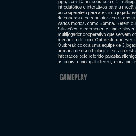
jogo, com 10 missões solo e 1 multijog
introdutórios e interativos para a mecân
ou cooperativo para até cinco jogador
defensores e devem lutar contra ondas de
vários modos, como Bomba, Refém ou E
Situações: o componente single-player 
multijogador cooperativo que servem com
mecânica do jogo. Outbreak: um evento
Outbreak coloca uma equipe de 3 joga
ameaça de risco biológico extraterres
infectados pelo referido parasita alien
as quais a principal diferença foi a incl
GAMEPLAY