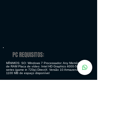
PC REQUISITOS:
MÍNIMOS: SO: Windows 7 Processador: Any Memória: 4 GB
de RAM Placa de vídeo: Intel HD Graphics
4000-5000
series (game in 720p) DirectX: Versão 10 Armazenamento:
1100 MB de espaço disponível
RECOMENDADOS: SO: Windows 10 Processador: Any
Memória: 8 GB de RAM Placa de vídeo: NVIDIA GeForce
GTX 760 DirectX: Versão 11 Armazenamento: 1100 MB de
espaço disponível
GENERO
Ação - Aventura - Indie
MODOS DE JOGO