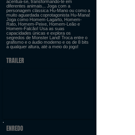
acentua-se, transformando-te em
diferentes animais... Joga com a
personagem clássica Hu-Mano ou como a
muito aguardada coprotagonista Hu-Mana!
Joga como Homem-Lagarto, Homem-
Rato, Homem-Peixe, Homem-Leão e
Homem-Falcão! Usa as suas
capacidades únicas e explora os
segredos de Monster Land! Troca entre o
grafismo e o áudio moderno e os de 8 bits
a qualquer altura, até a meio do jogo!
TRAILER
ENREDO