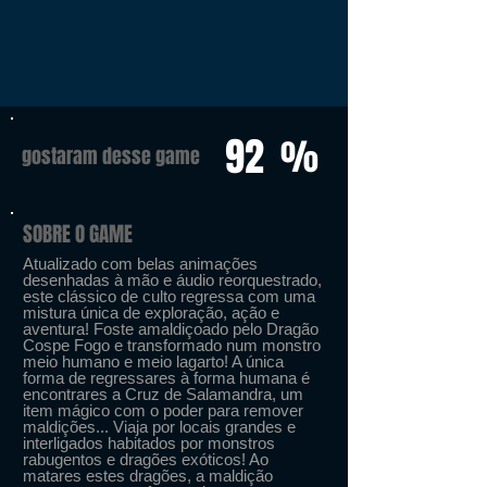
92
%
gostaram desse game
SOBRE O GAME
Atualizado com belas animações
desenhadas à mão e áudio reorquestrado,
este clássico de culto regressa com uma
mistura única de exploração, ação e
aventura! Foste amaldiçoado pelo Dragão
Cospe Fogo e transformado num monstro
meio humano e meio lagarto! A única
forma de regressares à forma humana é
encontrares a Cruz de Salamandra, um
item mágico com o poder para remover
maldições... Viaja por locais grandes e
interligados habitados por monstros
rabugentos e dragões exóticos! Ao
matares estes dragões, a maldição