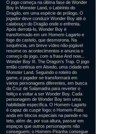
O jogo começa na última fase de Wonder
Boy in Monster Land, o Labirinto do
Dragão, em uma espécie de prólogo. O
jogador deve conduzir Wonder Boy até o
calabouço do Dragão onde o enfrenta.
Após derrotá-lo, Wonder Boy é
transformado em um Homem-Lagarto e
foge do castelo, que desmorona. Na
sequência, um breve vídeo não-jogável
resume os acontecimentos e anuncia o
começo do jogo, com a frase And now...
Wonder Boy III. The Dragon's Trap. O jogo
então continua em Alsedo, uma cidade em
Monster Land. Seguindo o roteiro do
game, o jogador se transformará em
vários personagens diferentes, em busca
da Cruz de Salamadra para reverter o
feitiço e voltar a ser Wonder Boy. Cada
personagem de Wonder Boy tem uma
habilidade específica. O Homem-Lagarto
é capaz de cuspir fogo; o Homem-Rato
anda em blocos especiais na parede e no
teto, além de, por sua altura, passar em
espaços que outros personagens não
conseguem; o Homem-Piranha consegue