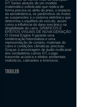
GT Series através de um modelo
matemático sofisticado que replica de
forma precisa os atrito do pneu, o impacto
da aerodinâmica, os parâmetros do motor,
as suspensões e o sistema eletrônico que
determina o equilíbrio do veículo, assim
como a influência do dano mecânico na
dirigibilidade do carro. GRÁFICOS E
EFEITOS VISUAIS DE NOVA GERAÇÃO
O Unreal Engine 4 garante uma
renderização fotorrealista e uma
representação de cenário, materiais do
carro e condições climáticas precisas.
Graças à amostragem de áudio multicanal
dos verdadeiros carros GT, o jogo
transmite acústica e efeitos ambientais
realísticos, cativantes e imersivos.
TRAILER