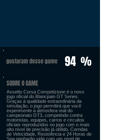
94
%
gostaram desse game
SOBRE O GAME
Assetto Corsa Competizione é o novo
jogo oficial do Blancpain GT Series.
Graças à qualidade extraordinária da
simulação, o jogo permitirá que você
experimente a atmosfera real do
campeonato GT3, competindo contra
motoristas, equipes, carros e circuitos
oficiais reproduzidos no jogo com o mais
alto nível de precisão já obtido. Corridas
de Velocidade, Resistência e 24 Horas de
Spa ganharão vida com um nível de