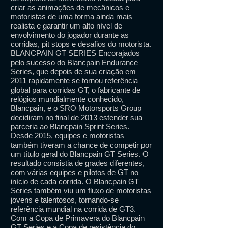
criar as animações de mecânicos e
motoristas de uma forma ainda mais
realista e garantir um alto nível de
envolvimento do jogador durante as
corridas, pit stops e desafios do motorista.
BLANCPAIN GT SERIES Encorajados
pelo sucesso do Blancpain Endurance
Series, que depois de sua criação em
2011 rapidamente se tornou referência
global para corridas GT, o fabricante de
relógios mundialmente conhecido,
Blancpain, e o SRO Motorsports Group
decidiram no final de 2013 estender sua
parceria ao Blancpain Sprint Series.
Desde 2015, equipes e motoristas
também tiveram a chance de competir por
um título geral do Blancpain GT Series. O
resultado consistia de grades diferentes,
com várias equipes e pilotos de GT no
início de cada corrida. O Blancpain GT
Series também viu um fluxo de motoristas
jovens e talentosos, tornando-se
referência mundial na corrida de GT3.
Com a Copa de Primavera do Blancpain
GT Series e a Copa de resistência do