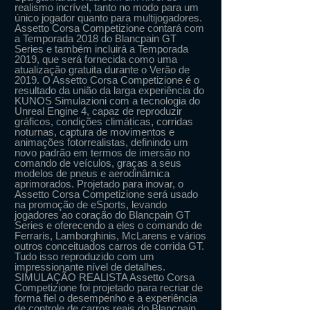
realismo incrível, tanto no modo para um
único jogador quanto para multijogadores.
Assetto Corsa Competizione contará com
a Temporada 2018 do Blancpain GT
Series e também incluirá a Temporada
2019, que será fornecida como uma
atualização gratuita durante o Verão de
2019. O Assetto Corsa Competizione é o
resultado da união da larga experiência do
KUNOS Simulazioni com a tecnologia do
Unreal Engine 4, capaz de reproduzir
gráficos, condições climáticas, corridas
noturnas, captura de movimentos e
animações fotorrealistas, definindo um
novo padrão em termos de imersão no
comando de veículos, graças a seus
modelos de pneus e aerodinâmica
aprimorados. Projetado para inovar, o
Assetto Corsa Competizione será usado
na promoção de eSports, levando
jogadores ao coração do Blancpain GT
Series e oferecendo a eles o comando de
Ferraris, Lamborghinis, McLarens e vários
outros conceituados carros de corrida GT.
Tudo isso reproduzido com um
impressionante nível de detalhes.
SIMULAÇÃO REALISTA Assetto Corsa
Competizione foi projetado para recriar de
forma fiel o desempenho e a experiência
de controle de carros reais do Blancpain