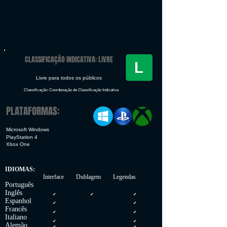
CLASSIFICAÇÃO INDICATIVA: LIVRE
Livre para todos os públicos
Classificação: Coordenação de Classificação Indicativa
PLATAFORMAS:
Microsoft Windows
PlayStation 4
Xbox One
IDIOMAS:
Interface Dublagem Legendas
Português
Inglês
✔
✔
✔
Espanhol
✔
✔
Francês
✔
✔
Italiano
✔
✔
Alemão
✔
✔