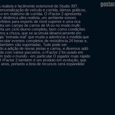
gosta
realista e facilmente extensível do Studio 397.
rsonalização de veículo e corrida, ótimos gráficos,
o em realismo de corrida. O rFactor 2 apresenta
m dinâmica ultra realista, um ambiente sonoro
rfeitos para esports de nível superior e uma rica
ntra um campo de carros de IA ou no modo multi-
orta um ciclo diurno completo, bem como condições
como a chuva, que se acumula dinamicamente em
ia "estrada real" que muda a aderência à medida que
ecutar eventos completos de resistência 24 horas e,
er também são suportadas. Tudo pode ser
do a adição de novas pistas e carros, e diversos add-
do com vários parceiros, o rFactor 2 foi usado em
 todo o mundo - em particular O jogador mais rápido
 rFactor 2 também é um produto em evolução, que
 anos, portanto a lista de recursos será expandida!