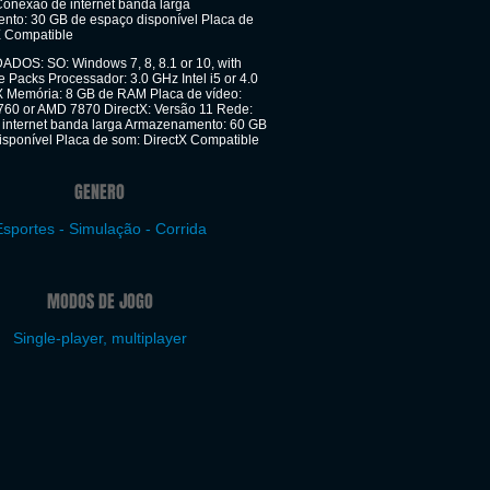
Conexão de internet banda larga
to: 30 GB de espaço disponível Placa de
X Compatible
S: SO: Windows 7, 8, 8.1 or 10, with
ce Packs Processador: 3.0 GHz Intel i5 or 4.0
Memória: 8 GB de RAM Placa de vídeo:
760 or AMD 7870 DirectX: Versão 11 Rede:
internet banda larga Armazenamento: 60 GB
isponível Placa de som: DirectX Compatible
GENERO
sportes - Simulação - Corrida
MODOS DE JOGO
Single-player, multiplayer