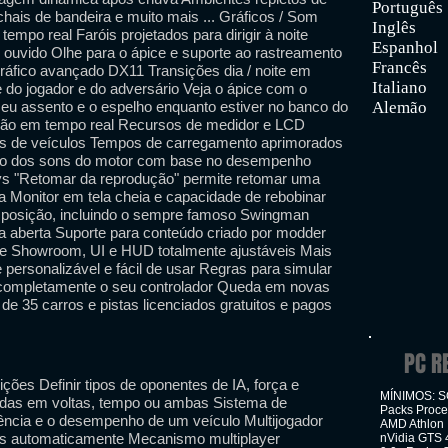
Português
ais de bandeira e muito mais ... Gráficos / Som
Inglês
tempo real Faróis projetados para dirigir à noite
Espanhol
 ouvido Olhe para o ápice e suporte ao rastreamento
Francês
fico avançado DX11 Transições dia / noite em
Italiano
 do jogador e do adversário Veja o ápice com o
seu assento e o espelho enquanto estiver no banco do
Alemão
ação em tempo real Recursos de medidor e LCD
ts de veículos Tempos de carregamento aprimorados
ão dos sons do motor com base no desempenho
ays "Retomar da reprodução" permite retomar uma
va Monitor em tela cheia e capacidade de rebobinar
 posição, incluindo o sempre famoso Swingman
ra aberta Suporte para conteúdo criado por modder
 de Showroom, UI e HUD totalmente ajustáveis Mais
e personalizável e fácil de usar Regras para simular
ze completamente o seu controlador Queda em novas
 de 35 carros e pistas licenciados gratuitos e pagos
PC R
ções Definir tipos de oponentes de IA, força e
MÍNIMOS: SO:
adas em voltas, tempo ou ambas Sistema de
Packs Proce
rência e o desempenho de um veículo Multijogador
AMD Athlon 
as automaticamente Mecanismo multiplayer
nVidia GTS 