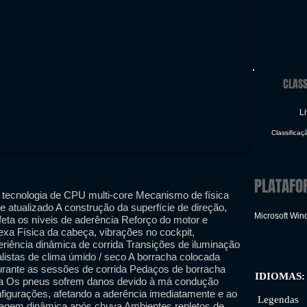
CLASS
Li
Classificaç
PLATAFO
a tecnologia de CPU multi-core Mecanismo de física
atualizado A construção da superfície de direção,
Microsoft Wi
eta os níveis de aderência Reforço do motor e
a Física da cabeça, vibrações no cockpit,
riência dinâmica de corrida Transições de iluminação
alistas de clima úmido / seco A borracha colocada
rante as sessões de corrida Pedaços de borracha
IDIOMAS:
ia Os pneus sofrem danos devido à má condução
Inte
nfigurações, afetando a aderência imediatamente e ao
Legendas
cagem dinâmica após chuva Ambientes repletos de