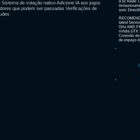
9.0c Rede: 
Sistema de votação nativo Adicione IA aos jogos
Armazenamen
gadores que podem ser passadas Verificações de
som: Direct
audes
RECOMENDADO
latest Servi
GHz AMD FX 
nVidia GTX 
Conexão de 
de espaço d
E