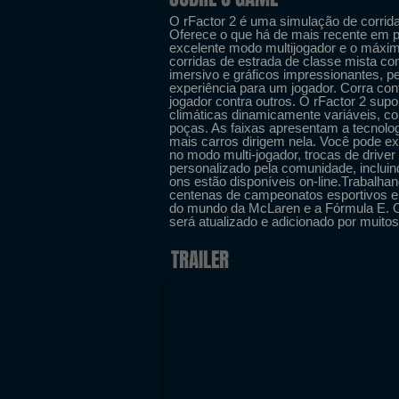
O rFactor 2 é uma simulação de corrida 
Oferece o que há de mais recente em pe
excelente modo multijogador e o máxim
corridas de estrada de classe mista co
imersivo e gráficos impressionantes, pe
experiência para um jogador. Corra co
jogador contra outros. O rFactor 2 sup
climáticas dinamicamente variáveis, 
poças. As faixas apresentam a tecnolog
mais carros dirigem nela. Você pode ex
no modo multi-jogador, trocas de driv
personalizado pela comunidade, incluin
ons estão disponíveis on-line.Trabalhan
centenas de campeonatos esportivos em
do mundo da McLaren e a Fórmula E. O
será atualizado e adicionado por muitos
TRAILER