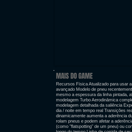
MAIS DO GAME
Recursos Física Atualizado para usar 
avançado Modelo de pneu recentemente 
mesmo a espessura da linha pintada, af
modelagem Turbo Aerodinâmica complex
modelagem detalhada da saliência Expe
dia / noite em tempo real Transições re
dinamicamente aumenta a aderência du
rolam pneus e podem afetar a aderênc
(como "flatspotting" de um pneu) ou co
longo do tempo Linha de corrida de se