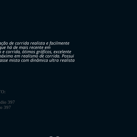
ção de corrida realista e facilmente
 que há de mais recente em
 e corrida, ótimos gráficos, excelente
áximo em realismo de corrida. Possui
lasse mista com dinâmica ultra realista
O:
io 397
o 397