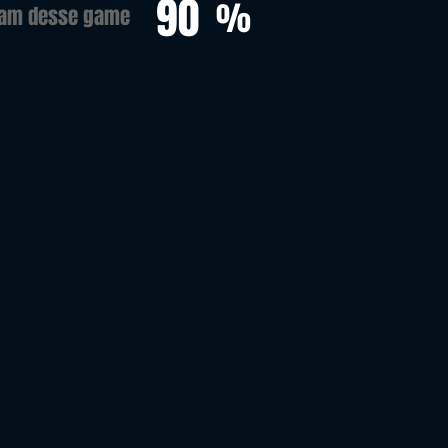
90
%
ram desse game