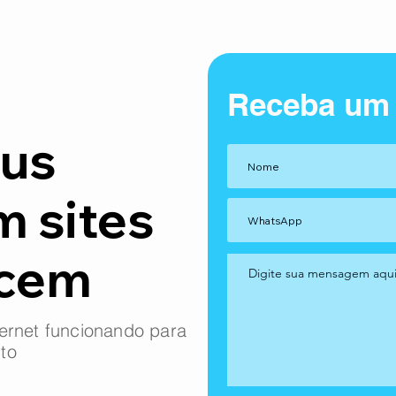
Receba um
us
m sites
ncem
ernet funcionando para
to