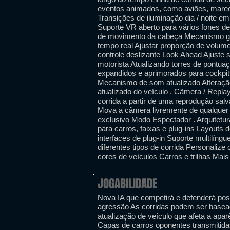
eventos animados, como aviões, marech
Transições de iluminação dia / noite em 
Suporte VR aberto para vários fones de
de movimento da cabeça Mecanismo grá
tempo real Ajustar proporção de volume
controle deslizante Look Ahead Ajuste 
motorista Atualizando torres de pontu
expandidos e aprimorados para cockpi
Mecanismo de som atualizado Alteraç
atualizado do veículo . Câmera / Repl
corrida a partir de uma reprodução sal
Mova a câmera livremente de qualquer
exclusivo Modo Espectador . Arquitetu
para carros, faixas e plug-ins Layouts
interfaces de plug-in Suporte multilíngu
diferentes tipos de corrida Personali
cores de veículos Carros e trilhas Mais
JOGABILIDADE
Nova IA que competirá e defenderá posi
agressão As corridas podem ser base
atualização de veículo que afeta a apa
Capas de carros oponentes transmitid