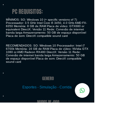
PC REQUISITOS:
MÍNIMOS: SO: Windows 10 (+ specific versions of 7)
Processador: 3.5 GHz Intel Core i5 3450, 4.0 GHz AMD FX-
8350 Memória: 8 GB de RAM Placa de vídeo: GTX680 or
equivalent DirectX: Versão 11 Rede: Conexão de internet
banda larga Armazenamento: 50 GB de espaço disponível
Placa de som: DirectX compatible sound card
RECOMENDADOS: SO: Windows 10 Processador: Intel i7
6700k Memória: 16 GB de RAM Placa de vídeo: NVidia GTX
1080 or AMD Radeon RX480 DirectX: Versão 11 Rede:
Conexão de internet banda larga Armazenamento: 50 GB
de espaço disponível Placa de som: DirectX compatible
sound card
GENERO
Esportes - Simulação - Corrida
MODOS DE JOGO
Single-player, multiplayer