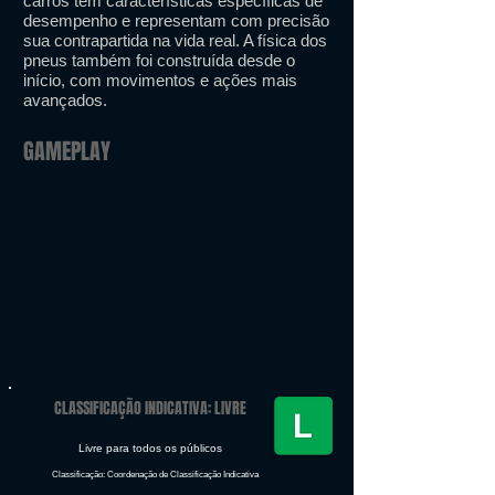
carros têm características específicas de
desempenho e representam com precisão
sua contrapartida na vida real. A física dos
pneus também foi construída desde o
início, com movimentos e ações mais
avançados.
GAMEPLAY
CLASSIFICAÇÃO INDICATIVA: LIVRE
Livre para todos os públicos
Classificação: Coordenação de Classificação Indicativa