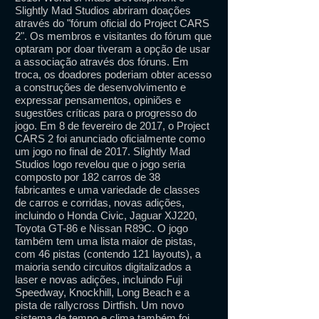
Slightly Mad Studios abriram doações
através do "fórum oficial do Project CARS
2". Os membros e visitantes do fórum que
optaram por doar tiveram a opção de usar
a associação através dos fóruns. Em
troca, os doadores poderiam obter acesso
a construções de desenvolvimento e
expressar pensamentos, opiniões e
sugestões críticas para o progresso do
jogo. Em 8 de fevereiro de 2017, o Project
CARS 2 foi anunciado oficialmente como
um jogo no final de 2017. Slightly Mad
Studios logo revelou que o jogo seria
composto por 182 carros de 38
fabricantes e uma variedade de classes
de carros e corridas, novas adições,
incluindo o Honda Civic, Jaguar XJ220,
Toyota GT-86 e Nissan R89C. O jogo
também tem uma lista maior de pistas,
com 46 pistas (contendo 121 layouts), a
maioria sendo circuitos digitalizados a
laser e novas adições, incluindo Fuji
Speedway, Knockhill, Long Beach e a
pista de rallycross Dirtfish. Um novo
sistema de tempo e clima também foi