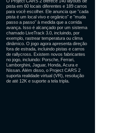
O Project CARS 2 oferece 140 layouts de
pista em 60 locais diferentes e 189 carros
para você escolher. Ele anuncia que "cada
pista é um local vivo e orgânico" e "muda
passo a passo" à medida que a corrida
avança. Isso é alcançado por um sistema
chamado LiveTrack 3.0, incluindo, por
exemplo, rastrear temperatura ou clima
dinâmico. O jogo agora apresenta direção
fora de estrada, incluindo pistas e carros
de rallycross. Existem novos fabricantes
no jogo, incluindo: Porsche, Ferrari,
Lamborghini, Jaguar, Honda, Acura e
Nissan. Além disso, o Project CARS 2
suporta realidade virtual (VR), resolução
de até 12K e suporte a tela tripla.