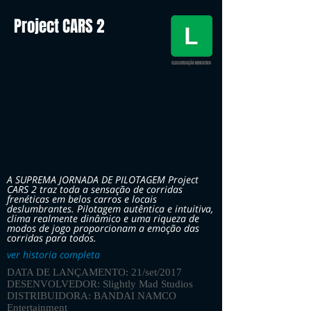
Project CARS 2
CLASSIFICAÇÃO INDICATIVA
A SUPREMA JORNADA DE PILOTAGEM Project
CARS 2 traz toda a sensação de corridas
frenéticas em belos carros e locais
deslumbrantes. Pilotagem autêntica e intuitiva,
clima realmente dinâmico e uma riqueza de
modos de jogo proporcionam a emoção das
corridas para todos.
ver historia completa
DATA DE LANÇAMENTO: 21/set/2017
DESENVOLVEDOR: Slightly Mad Studios
DISTRIBUIDORA: BANDAI NAMCO
Entertainment