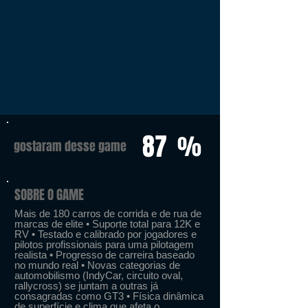
87
%
gostaram desse game
SOBRE O GAME
Mais de 180 carros de corrida e de rua de
marcas de elite • Suporte total para 12K e
RV • Testado e calibrado por jogadores e
pilotos profissionais para uma pilotagem
realista • Progresso de carreira baseado
no mundo real • Novas categorias de
automobilismo (IndyCar, circuito oval,
rallycross) se juntam a outras já
consagradas como GT3 • Física dinâmica
de superfície e clima que afeta o