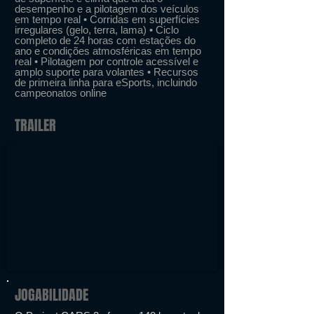
desempenho e a pilotagem dos veículos
em tempo real • Corridas em superfícies
irregulares (gelo, terra, lama) • Ciclo
completo de 24 horas com estações do
ano e condições atmosféricas em tempo
real • Pilotagem por controle acessível e
amplo suporte para volantes • Recursos
de primeira linha para eSports, incluindo
campeonatos online
TRAILER
JOGABILIDADE