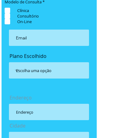
R
Modelo de Consulta
*
e
q
Clínica
u
Consultório
i
On-Line
r
e
d
Plano Escolhido
Endereço
Cidade