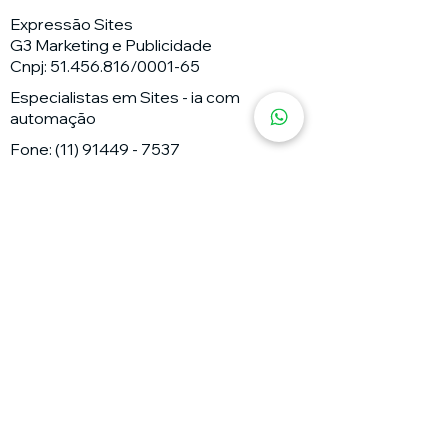
Expressão Sites
G3 Marketing e Publicidade
Cnpj: 51.456.816/0001-65
Especialistas em Sites - ia com
automação
Fone:
(11) 91449 - 7537
Email:
wix.atendimento@expressaosites.com
Agência 1:Rua Antônio de Barros nº
2450 - Tatuapé - São Paulo - SP Cep
03401-001
Agência 2: Av Alfredo Ignacio Nogueira
Penido nº335 Sala 706 Bairro:
Residencial Aquarius - São José dos
Campos - SP CEP
12.246-000
Políticas
Política de entrega