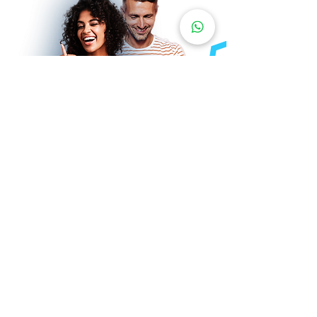
Conheça a
agência
A mais de 16 anos fazendo
parceiros e amigos, no novo
mundo digital. Estamos
esperando você, vamos juntos!