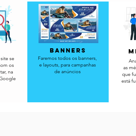
a
banners
m
Faremos todos os banners,
site se
Ana
e layouts, para campanhas
 Com os
as
mét
de anúncios
tar, na
que fu
 Google
está f