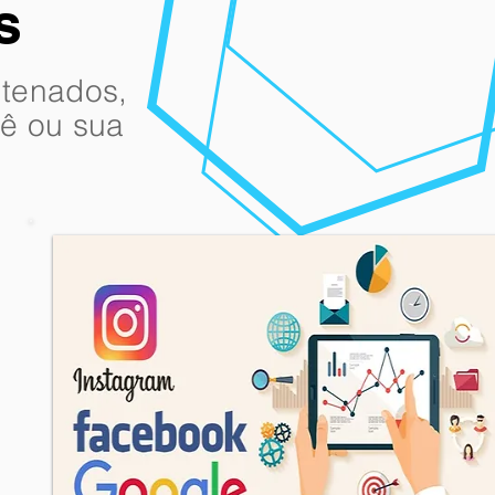
s
ntenados,
cê
ou sua