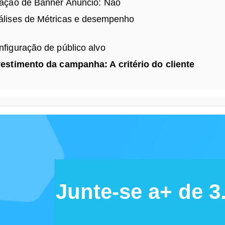
iação de Banner Anúncio: Não
álises de
Métricas e desempenho
nfiguração de público alvo
vestimento da campanha: A
critério
do cliente
Junte-se a+ de 3