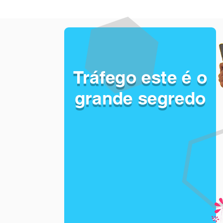
Tráfego este é o
grande segredo