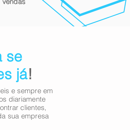
as vendas
a se
es já
!
veis e sempre em
os diariamente
ntrar clientes,
 da sua empresa