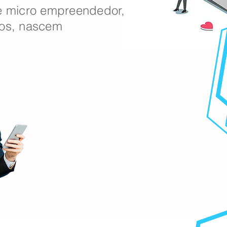
e micro empreendedor,
os
, nascem