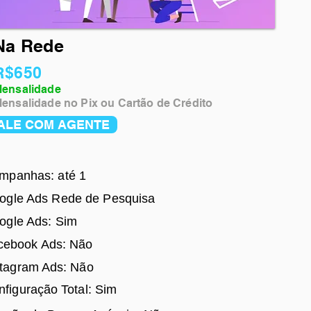
Na Rede
R$650
ensalidade
ensalidade no Pix ou Cartão de Crédito
ALE COM AGENTE
mpanhas: até 1
ogle Ads Rede de Pesquisa
ogle Ads: Sim
cebook Ads
: Não
stagram Ads: Não
nfiguração Total: Sim