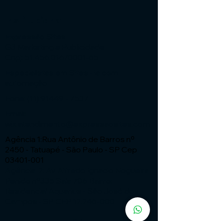
Institucional
Expressão Sites
G3 Marketing e Publicidade
Cnpj: 51.456.816/0001-65
Especialistas em Sites - ia com
automação
Fone:
(11) 91449 - 7537
Email:
wix.atendimento@expressaosites.com
Agência 1:Rua Antônio de Barros nº
2450 - Tatuapé - São Paulo - SP Cep
03401-001
Agência 2: Av Alfredo Ignacio Nogueira
Penido nº335 Sala 706 Bairro:
Residencial Aquarius - São José dos
Campos - SP CEP
12.246-000