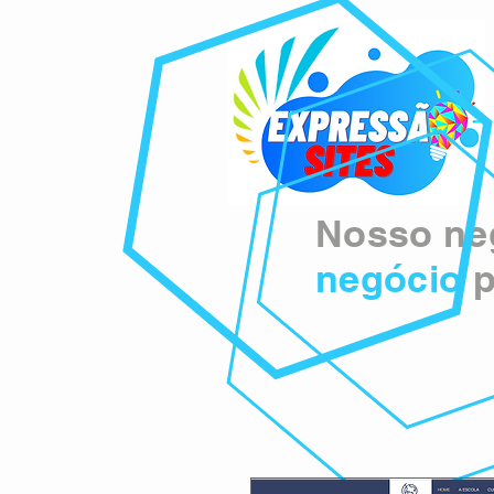
Nosso neg
negócio
p