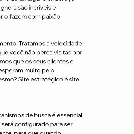
são necessarios adq
gners são incríveis e
or o fazem com paixão.
mento. Tratamos a velocidade
ue você não perca visitas por
mos que os seus clientes e
 esperam muito pelo
smo? Site estratégico é site
nismos de busca é essencial,
e será configurado para ser
nte, para que quando