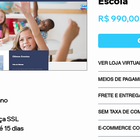
Escola
R$ 990,00
VER LOJA VIRTUA
CLICK AQUI E NA
MEIOS DE PAGA
Os meios de pagame
FRETE E ENTREG
mais seguros do mer
ano
Mercado Pago, os m
Sistema integrado co
gateways de pagamen
SEM TAXA DE CO
saber quanto vai pa
ça SSL
Proporcionando segu
real.
Não cobramos nenh
credibilidade para su
 15 dias
E-COMMERCE COM
venda em sua loja. 
de comissionamento 
Utilizamos o certif