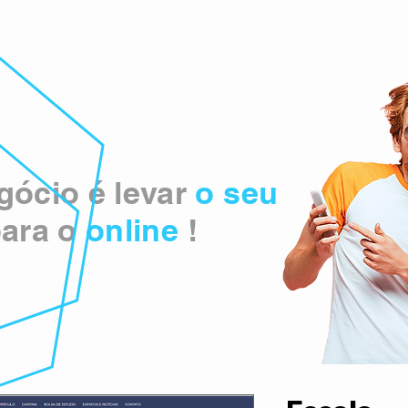
ócio é levar
o seu
ara o
online
!