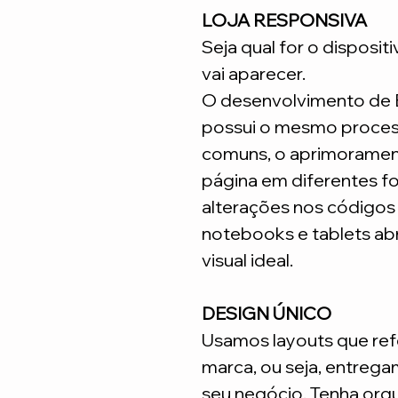
LOJA RESPONSIVA
Seja qual for o disposit
vai aparecer.
O desenvolvimento de
possui o mesmo process
comuns, o aprimoramen
página em diferentes fo
alterações nos código
notebooks e tablets ab
visual ideal.
DESIGN ÚNICO
Usamos layouts que ref
marca, ou seja, entrega
seu negócio. Tenha org