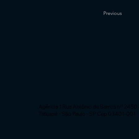
Previous
Institucional
Expressão Sites
G3 Marketing e Publicidade
Cnpj: 51.456.816/0001-65
Especialistas em Sites - ia com automaçã
Fone: (11) 91449 - 7537
Email:
wix.atendimento@expressaosites.
Agência 1:Rua Antônio de Barros nº 2450 
Tatuapé - São Paulo - SP Cep 03401-001
Agência 2: Av Alfredo Ignacio Nogueira P
nº335 Sala 706 Bairro: Residencial Aquariu
José dos Campos - SP CEP 12.246-000