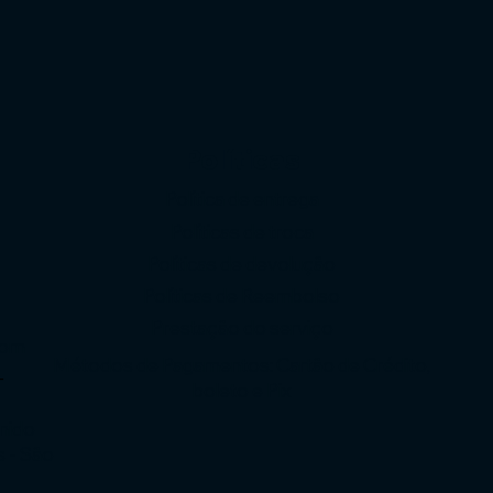
Políticas
Política de entrega
Políticas de troca
Políticas de devolução
o
Políticas de Reembolso
Prestação do serviço
com
Métodos de Pagamentos: Cartão de Crédito,
-
boleto e Pix
enido
s - São