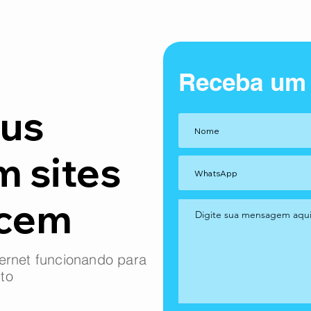
Receba um
us
m sites
ncem
ernet funcionando para
to