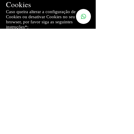
Cookies
Caso queira alterar a configuração de
Cookies ou desativar Cookies no seu
browser, por favor siga as seguintes
instruções*:
Internet Explorer
Clique no menu Ferramentas e escolha a
opção Opções de Internet Selecione o
separador Privacidade Na área “definições –
selecione uma definição para a zona
internet” mova a barra para cima até
aparecer a opção Bloquear todos os cookies
Selecione “Aplicar”
Mozilla Firefox
Clique no menu Ferramentas Selecione
Opções Clique no ícone Privacidade, que
encontra no painel superior Na secção
Cookies desative a opção Aceitar cookies
dos sites Clique em OK para guardar as
alterações e fechar