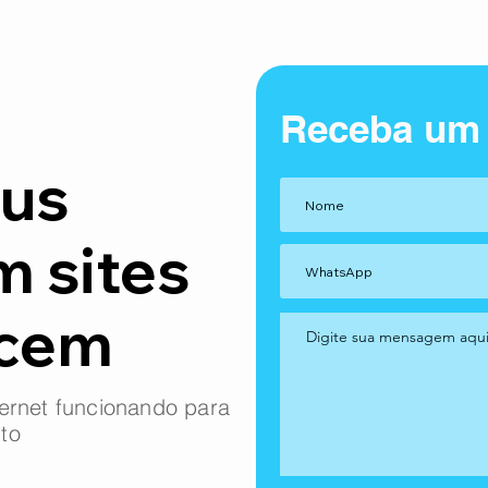
Receba um
us
m sites
ncem
ernet funcionando para
to