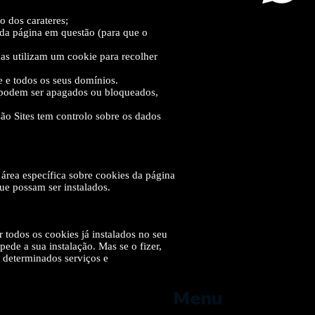
o dos carateres;
 da página em questão (para que o
nas utilizam um cookie para recolher
e e todos os seus domínios.
s podem ser apagados ou bloqueados,
são Sites tem controlo sobre os dados
 área específica sobre cookies da página
ue possam ser instalados.
 todos os cookies já instalados no seu
de a sua instalação. Mas se o fizer,
r determinados serviços e
Menu