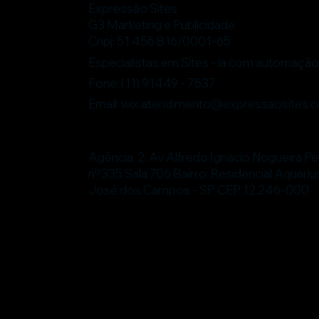
Expressão Sites
G3 Marketing e Publicidade
Cnpj: 51.456.816/0001-65
Especialistas em Sites - ia com automaçã
Fone: (11) 91449 - 7537
Email:
wix.atendimento@expressaosites.
Agência 1:Rua Antônio de Barros nº 2450 
Tatuapé - São Paulo - SP Cep 03401-001
Agência 2: Av Alfredo Ignacio Nogueira P
nº335 Sala 706 Bairro: Residencial Aquariu
José dos Campos - SP CEP 12.246-000