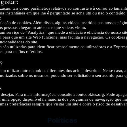
gistar:
ização, tais como parâmetros relativos ao contraste e à cor ou ao tamanh
ela instantânea em que lhe é perguntado se acha útil ou não o conteúdo
;
talação de cookies. Além disso, alguns vídeos inseridos nas nossas pági
as pessoas chegaram até eles e que vídeos viram.
m serviço de “Analytics” que mede a eficácia e eficiência do nosso sit
el para que um site Web funcione, mas facilita a navegação. Os cookie
ncionalidades do site.
são utilizadas para identificar pessoalmente os utilizadores e a Expres
s para os fins referidos.
?
 utilizar outros cookies diferentes dos acima descritos. Nesse caso, a
norizadas sobre os mesmos, podendo ser solicitado o seu acordo para q
s
 desejar. Para mais informações, consulte aboutcookies.org. Pode apagar
r uma opção disponível na maioria dos programas de navegação que impe
mas preferências sempre que visitar um site e corre o risco de desativa
Políticas