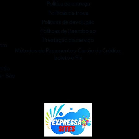
Política de entrega
Políticas de troca
Políticas de devolução
o
Políticas de Reembolso
Prestação do serviço
com
Métodos de Pagamentos: Cartão de Crédito,
-
boleto e Pix
enido
s - São