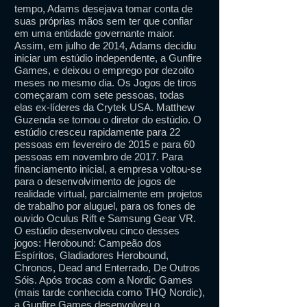
tempo, Adams desejava tomar conta de
suas próprias mãos sem ter que confiar
em uma entidade governante maior.
Assim, em julho de 2014, Adams decidiu
iniciar um estúdio independente, a Gunfire
Games, e deixou o emprego por dezoito
meses no mesmo dia. Os Jogos de tiros
começaram com sete pessoas, todas
elas ex-líderes da Crytek USA. Matthew
Guzenda se tornou o diretor do estúdio. O
estúdio cresceu rapidamente para 22
pessoas em fevereiro de 2015 e para 60
pessoas em novembro de 2017. Para
financiamento inicial, a empresa voltou-se
para o desenvolvimento de jogos de
realidade virtual, parcialmente em projetos
de trabalho por aluguel, para os fones de
ouvido Oculus Rift e Samsung Gear VR.
O estúdio desenvolveu cinco desses
jogos: Herobound: Campeão dos
Espíritos, Gladiadores Herobound,
Chronos, Dead and Enterrado, De Outros
Sóis. Após trocas com a Nordic Games
(mais tarde conhecida como THQ Nordic),
a Gunfire Games desenvolveu o