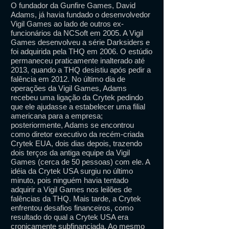
O fundador da Gunfire Games, David
Adams, já havia fundado o desenvolvedor
Vigil Games ao lado de outros ex-
funcionários da NCSoft em 2005. A Vigil
Games desenvolveu a série Darksiders e
foi adquirida pela THQ em 2006. O estúdio
permaneceu praticamente inalterado até
2013, quando a THQ desistiu após pedir a
falência em 2012. No último dia de
operações da Vigil Games, Adams
recebeu uma ligação da Crytek pedindo
que ele ajudasse a estabelecer uma filial
americana para a empresa;
posteriormente, Adams se encontrou
como diretor executivo da recém-criada
Crytek EUA, dois dias depois, trazendo
dois terços da antiga equipe da Vigil
Games (cerca de 50 pessoas) com ele. A
idéia da Crytek USA surgiu no último
minuto, pois ninguém havia tentado
adquirir a Vigil Games nos leilões de
falências da THQ. Mais tarde, a Crytek
enfrentou desafios financeiros, como
resultado do qual a Crytek USA era
cronicamente subfinanciada. Ao mesmo