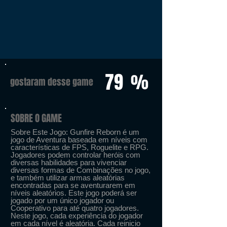
79
%
gostaram desse game
SOBRE O GAME
Sobre Este Jogo: Gunfire Reborn é um
jogo de Aventura baseada em níveis com
características de FPS, Roguelite e RPG.
Jogadores podem controlar heróis com
diversas habilidades para vivenciar
diversas formas de Combinações no jogo,
e também utilizar armas aleatórias
encontradas para se aventurarem em
níveis aleatórios. Este jogo poderá ser
jogado por um único jogador ou
Cooperativo para até quatro jogadores.
Neste jogo, cada experiência do jogador
em cada nível é aleatória. Cada reinicio