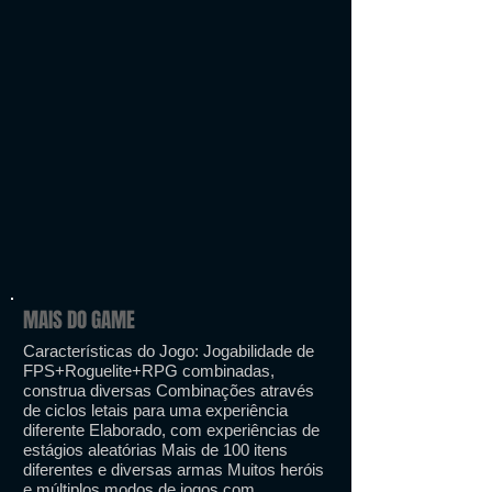
MAIS DO GAME
Características do Jogo: Jogabilidade de
FPS+Roguelite+RPG combinadas,
construa diversas Combinações através
de ciclos letais para uma experiência
diferente Elaborado, com experiências de
estágios aleatórias Mais de 100 itens
diferentes e diversas armas Muitos heróis
e múltiplos modos de jogos com