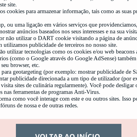
te site.
s cookies para armazenar informação, tais como as suas pr
up, ou uma ligação em vários serviços que providenciamos
trar anúncios baseados nos seus interesses e na sua visit
or não utilizar o DART cookie visitando a página de anún
tilizamos publicidade de terceiros no nosso site.
rão utilizar tecnologias como os cookies e/ou web beacons 
tários (como o Google através do Google AdSense) também 
 seu browser, etc.
a para geotargeting (por exemplo: mostrar publicidade de S
ntar publicidade direcionada a um tipo de utilizador (por
 visita sites de culinária regularmente). Você pode desligar
s nas ferramentas de programas Anti-Virus.
forma como você interage com este e ou outros sites. Isso p
fóruns de nossa e de outras redes.
VOLTAR AO INÍCIO