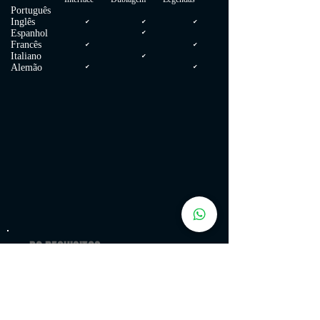
Português
Inglês
✔
✔
✔
Espanhol
✔
Francês
✔
✔
Italiano
✔
Alemão
✔
✔
PC REQUISITOS:
MÍNIMOS: SO: Windows® 7, 64-bit Processador: Intel Core
2 Duo E4700 2.6 GHz or AMD Phenom 9950 Quad Core 2.6
GHz Memória: 4 GB de RAM Placa de vídeo: 1GB ATI
Radeon HD 5770, 1GB NVIDIA GeForce GTX 460 or better
DirectX: Versão 11 Armazenamento: 45 GB de espaço
disponível Placa de som: DirectX compatible sound card
Outras observações: Initial installation requires one-time