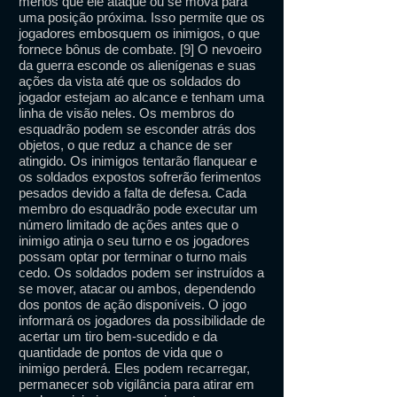
menos que ele ataque ou se mova para
uma posição próxima. Isso permite que os
jogadores embosquem os inimigos, o que
fornece bônus de combate. [9] O nevoeiro
da guerra esconde os alienígenas e suas
ações da vista até que os soldados do
jogador estejam ao alcance e tenham uma
linha de visão neles. Os membros do
esquadrão podem se esconder atrás dos
objetos, o que reduz a chance de ser
atingido. Os inimigos tentarão flanquear e
os soldados expostos sofrerão ferimentos
pesados ​​devido a falta de defesa. Cada
membro do esquadrão pode executar um
número limitado de ações antes que o
inimigo atinja o seu turno e os jogadores
possam optar por terminar o turno mais
cedo. Os soldados podem ser instruídos a
se mover, atacar ou ambos, dependendo
dos pontos de ação disponíveis. O jogo
informará os jogadores da possibilidade de
acertar um tiro bem-sucedido e da
quantidade de pontos de vida que o
inimigo perderá. Eles podem recarregar,
permanecer sob vigilância para atirar em