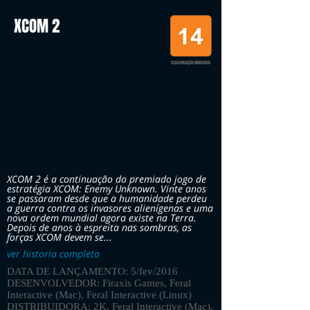
XCOM 2
CLASSIFICAÇÃO INDICATIVA
XCOM 2 é a continuação do premiado jogo de
estratégia XCOM: Enemy Unknown. Vinte anos
se passaram desde que a humanidade perdeu
a guerra contra os invasores alienígenas e uma
nova ordem mundial agora existe na Terra.
Depois de anos à espreita nas sombras, as
forças XCOM devem se...
ver historia completa
DATA DE LANÇAMENTO: 5/fev/2016
DESENVOLVEDOR: Firaxis Games, Feral
Interactive (Mac), Feral Interactive (Linux)
DISTRIBUIDORA: 2K, Feral Interactive (Mac),