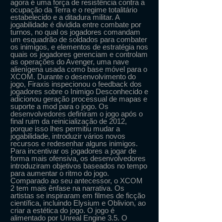
agora é uma força de resistência contra a
ocupação da Terra e o regime totalitário
estabelecido e a ditadura militar. A
jogabilidade é dividida entre combate por
turnos, no qual os jogadores comandam
um esquadrão de soldados para combater
os inimigos, e elementos de estratégia nos
quais os jogadores gerenciam e controlam
as operações do Avenger, uma nave
alienígena usada como base móvel para o
XCOM. Durante o desenvolvimento do
jogo, Firaxis inspecionou o feedback dos
jogadores sobre o Inimigo Desconhecido e
adicionou geração processual de mapas e
suporte a mod para o jogo. Os
desenvolvedores definiram o jogo após o
final ruim da reinicialização de 2012,
porque isso lhes permitiu mudar a
jogabilidade, introduzir vários novos
recursos e redesenhar alguns inimigos.
Para incentivar os jogadores a jogar de
forma mais ofensiva, os desenvolvedores
introduziram objetivos baseados no tempo
para aumentar o ritmo do jogo.
Comparado ao seu antecessor, o XCOM
2 tem mais ênfase na narrativa. Os
artistas se inspiraram em filmes de ficção
científica, incluindo Elysium e Oblivion, ao
criar a estética do jogo. O jogo é
alimentado por Unreal Engine 3.5. O