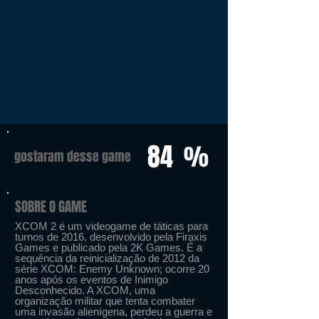
84
%
gostaram desse game
SOBRE O GAME
XCOM 2 é um videogame de táticas para
turnos de 2016, desenvolvido pela Firaxis
Games e publicado pela 2K Games. É a
sequência da reinicialização de 2012 da
série XCOM: Enemy Unknown; ocorre 20
anos após os eventos de Inimigo
Desconhecido. A XCOM, uma
organização militar que tenta combater
uma invasão alienígena, perdeu a guerra e