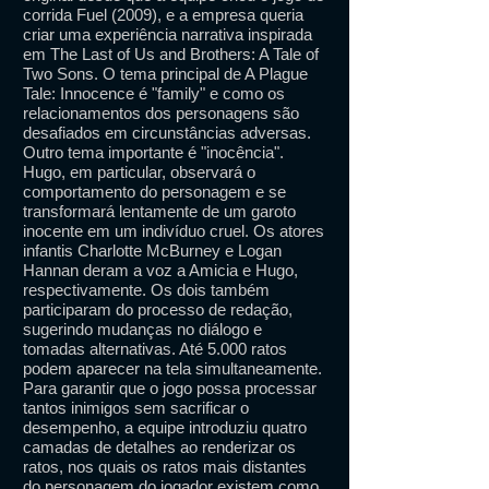
corrida Fuel (2009), e a empresa queria
criar uma experiência narrativa inspirada
em The Last of Us and Brothers: A Tale of
Two Sons. O tema principal de A Plague
Tale: Innocence é "family" e como os
relacionamentos dos personagens são
desafiados em circunstâncias adversas.
Outro tema importante é "inocência".
Hugo, em particular, observará o
comportamento do personagem e se
transformará lentamente de um garoto
inocente em um indivíduo cruel. Os atores
infantis Charlotte McBurney e Logan
Hannan deram a voz a Amicia e Hugo,
respectivamente. Os dois também
participaram do processo de redação,
sugerindo mudanças no diálogo e
tomadas alternativas. Até 5.000 ratos
podem aparecer na tela simultaneamente.
Para garantir que o jogo possa processar
tantos inimigos sem sacrificar o
desempenho, a equipe introduziu quatro
camadas de detalhes ao renderizar os
ratos, nos quais os ratos mais distantes
do personagem do jogador existem como