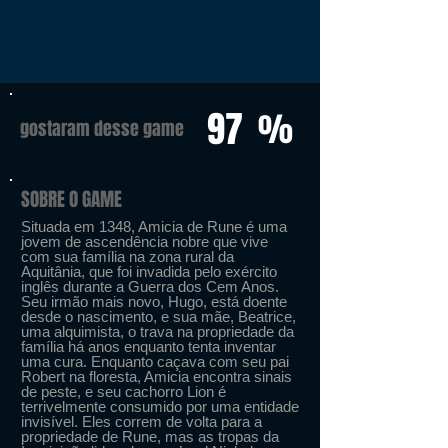
97
%
gostaram desse game
SOBRE O GAME
Situada em 1348, Amicia de Rune é uma
jovem de ascendência nobre que vive
com sua família na zona rural da
Aquitânia, que foi invadida pelo exército
inglês durante a Guerra dos Cem Anos.
Seu irmão mais novo, Hugo, está doente
desde o nascimento, e sua mãe, Beatrice,
uma alquimista, o trava na propriedade da
família há anos enquanto tenta inventar
uma cura. Enquanto caçava com seu pai
Robert na floresta, Amicia encontra sinais
de peste, e seu cachorro Lion é
terrivelmente consumido por uma entidade
invisível. Eles correm de volta para a
propriedade de Rune, mas as tropas da