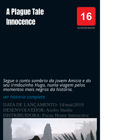
A Plague Tale
Innocence
CLASSIFICAÇÃO INDICATIVA
Segue o conto sombrio da jovem Amicia e do
seu irmãozinho Hugo, numa viagem pelos
momentos mais negros da história.
ver historia completa
DATA DE LANÇAMENTO: 14/mai/2019
DESENVOLVEDOR: Asobo Studio
DISTRIBUIDORA: Focus Home Interactive