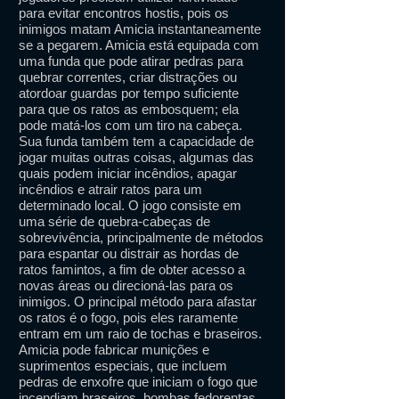
para evitar encontros hostis, pois os
inimigos matam Amicia instantaneamente
se a pegarem. Amicia está equipada com
uma funda que pode atirar pedras para
quebrar correntes, criar distrações ou
atordoar guardas por tempo suficiente
para que os ratos as embosquem; ela
pode matá-los com um tiro na cabeça.
Sua funda também tem a capacidade de
jogar muitas outras coisas, algumas das
quais podem iniciar incêndios, apagar
incêndios e atrair ratos para um
determinado local. O jogo consiste em
uma série de quebra-cabeças de
sobrevivência, principalmente de métodos
para espantar ou distrair as hordas de
ratos famintos, a fim de obter acesso a
novas áreas ou direcioná-las para os
inimigos. O principal método para afastar
os ratos é o fogo, pois eles raramente
entram em um raio de tochas e braseiros.
Amicia pode fabricar munições e
suprimentos especiais, que incluem
pedras de enxofre que iniciam o fogo que
incendiam braseiros, bombas fedorentas