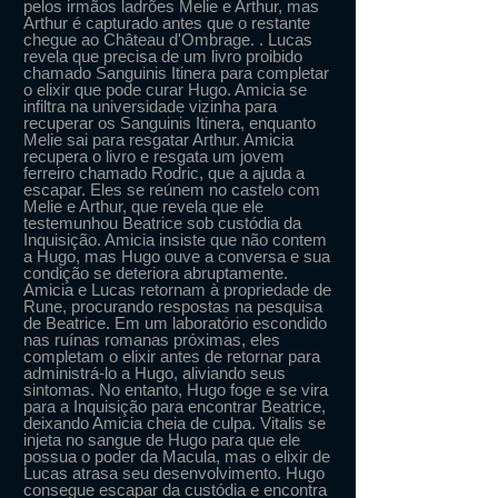
pelos irmãos ladrões Melie e Arthur, mas
Arthur é capturado antes que o restante
chegue ao Château d'Ombrage. . Lucas
revela que precisa de um livro proibido
chamado Sanguinis Itinera para completar
o elixir que pode curar Hugo. Amicia se
infiltra na universidade vizinha para
recuperar os Sanguinis Itinera, enquanto
Melie sai para resgatar Arthur. Amicia
recupera o livro e resgata um jovem
ferreiro chamado Rodric, que a ajuda a
escapar. Eles se reúnem no castelo com
Melie e Arthur, que revela que ele
testemunhou Beatrice sob custódia da
Inquisição. Amicia insiste que não contem
a Hugo, mas Hugo ouve a conversa e sua
condição se deteriora abruptamente.
Amicia e Lucas retornam à propriedade de
Rune, procurando respostas na pesquisa
de Beatrice. Em um laboratório escondido
nas ruínas romanas próximas, eles
completam o elixir antes de retornar para
administrá-lo a Hugo, aliviando seus
sintomas. No entanto, Hugo foge e se vira
para a Inquisição para encontrar Beatrice,
deixando Amicia cheia de culpa. Vitalis se
injeta no sangue de Hugo para que ele
possua o poder da Macula, mas o elixir de
Lucas atrasa seu desenvolvimento. Hugo
consegue escapar da custódia e encontra