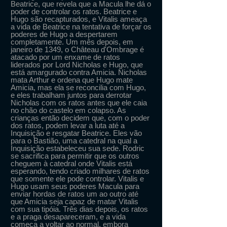
Beatrice, que revela que a Macula lhe dá o
poder de controlar os ratos. Beatrice e
Hugo são recapturados, e Vitalis ameaça
a vida de Beatrice na tentativa de forçar os
poderes de Hugo a despertarem
completamente. Um mês depois, em
janeiro de 1349, o Château d'Ombrage é
atacado por um enxame de ratos
liderados por Lord Nicholas e Hugo, que
está amargurado contra Amicia. Nicholas
mata Arthur e ordena que Hugo mate
Amicia, mas ela se reconcilia com Hugo,
e eles trabalham juntos para derrotar
Nicholas com os ratos antes que ele caia
no chão do castelo em colapso. As
crianças então decidem que, com o poder
dos ratos, podem levar a luta até a
Inquisição e resgatar Beatrice. Eles vão
para o Bastião, uma catedral na qual a
Inquisição estabeleceu sua sede. Rodric
se sacrifica para permitir que os outros
cheguem à catedral onde Vitalis está
esperando, tendo criado milhares de ratos
que somente ele pode controlar. Vitalis e
Hugo usam seus poderes Macula para
enviar hordas de ratos um ao outro até
que Amicia seja capaz de matar Vitalis
com sua tipóia. Três dias depois, os ratos
e a praga desapareceram, e a vida
começa a voltar ao normal, embora