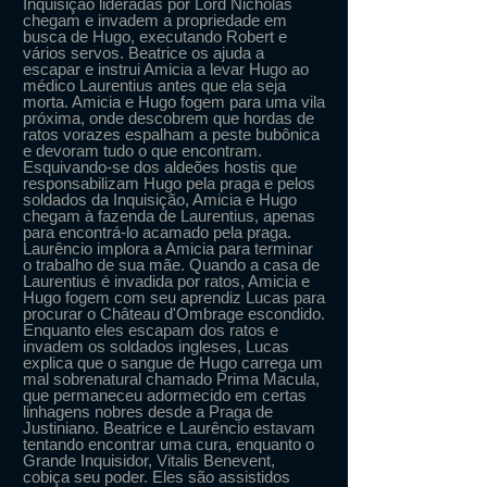
Inquisição lideradas por Lord Nicholas
chegam e invadem a propriedade em
busca de Hugo, executando Robert e
vários servos. Beatrice os ajuda a
escapar e instrui Amicia a levar Hugo ao
médico Laurentius antes que ela seja
morta. Amicia e Hugo fogem para uma vila
próxima, onde descobrem que hordas de
ratos vorazes espalham a peste bubônica
e devoram tudo o que encontram.
Esquivando-se dos aldeões hostis que
responsabilizam Hugo pela praga e pelos
soldados da Inquisição, Amicia e Hugo
chegam à fazenda de Laurentius, apenas
para encontrá-lo acamado pela praga.
Laurêncio implora a Amicia para terminar
o trabalho de sua mãe. Quando a casa de
Laurentius é invadida por ratos, Amicia e
Hugo fogem com seu aprendiz Lucas para
procurar o Château d'Ombrage escondido.
Enquanto eles escapam dos ratos e
invadem os soldados ingleses, Lucas
explica que o sangue de Hugo carrega um
mal sobrenatural chamado Prima Macula,
que permaneceu adormecido em certas
linhagens nobres desde a Praga de
Justiniano. Beatrice e Laurêncio estavam
tentando encontrar uma cura, enquanto o
Grande Inquisidor, Vitalis Benevent,
cobiça seu poder. Eles são assistidos