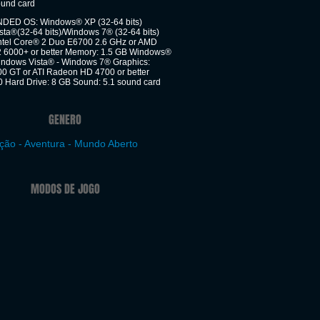
ound card
D OS: Windows® XP (32-64 bits)
sta®(32-64 bits)/Windows 7® (32-64 bits)
Intel Core® 2 Duo E6700 2.6 GHz or AMD
2 6000+ or better Memory: 1.5 GB Windows®
indows Vista® - Windows 7® Graphics:
0 GT or ATI Radeon HD 4700 or better
0 Hard Drive: 8 GB Sound: 5.1 sound card
GENERO
ção - Aventura - Mundo Aberto
MODOS DE JOGO