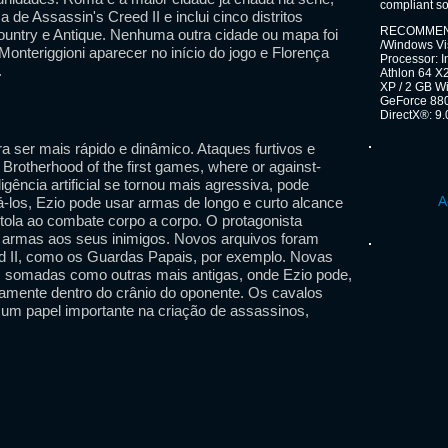
compliant s
de Assassin's Creed II e inclui cinco distritos
RECOMMENDE
ountry e Antique. Nenhuma outra cidade ou mapa foi
/Windows Vi
onteriggioni aparecer no início do jogo e Florença
Processor: 
.
Athlon 64 X
XP / 2 GB W
GeForce 880
DirectX®: 9.
 ser mais rápido e dinâmico. Ataques furtivos e
Brotherhood of the first games, where or against-
ligência artificial se tornou mais agressiva, pode
A
-los, Ezio pode usar armas de longo e curto alcance
ola ao combate corpo a corpo. O protagonista
armas aos seus inimigos. Novos arquivos foram
ed II, como os Guardas Papais, por exemplo. Novas
m somadas como outras mais antigas, onde Ezio pode,
icamente dentro do crânio do oponente. Os cavalos
 um papel importante na criação de assassinos,