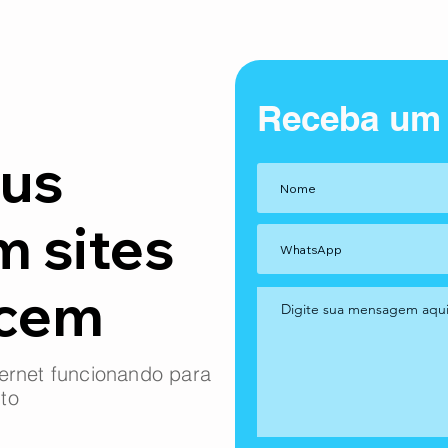
Receba um
us
m sites
ncem
ernet funcionando para
to