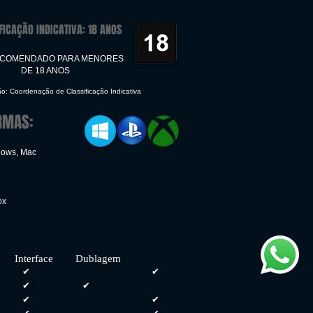
FICAÇÃO INDICATIVA: 18 ANOS
ECOMENDADO PARA MENORES
DE 18 ANOS
ão: Coordenação de Classificação Indicativa
RMAS:
dows, Mac
ox
face Dublagem
✔
✔
✔
✔
✔
✔