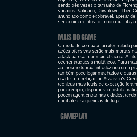
sendo três vezes o tamanho de Florença 
variados: Vaticano, Downtown, Tiber, C
anunciado como explorável, apesar de M
ser exibir em fotos no modo multiplayer
MAIS DO GAME
O modo de combate foi reformulado para
ações ofensivas serão mais mortais na 
attack parecer ser mais eficiente. A inte
ocorrer ataques simultâneos. Para matá
ao mesmo tempo, introduzindo uma pist
também pode jogar machados e outras 
usados ​​em relação ao Assassin's Cre
técnicas mais letais de execução fora
por exemplo, disparar sua pistola prat
podem agora entrar nas cidades, tendo
combate e seqüências de fuga.
GAMEPLAY