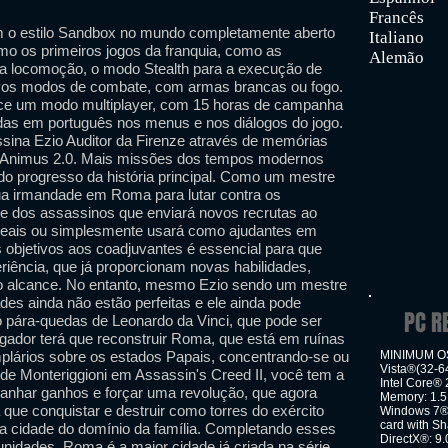
Francês
 o estilo Sandbox no mundo completamente aberto
Italiano
mo os primeiros jogos da franquia, como as
Alemão
a locomoção, o modo Stealth para a execução de
vos modos de combate, com armas brancas ou fogo.
erece um modo multiplayer, com 15 horas de campanha
das em português nos menus e nos diálogos do jogo.
sina Ezio Auditor da Firenze através de memórias
 Animus 2.0. Mais missões dos tempos modernos
 do progresso da história principal. Como um mestre
sua irmandade em Roma para lutar contra os
e dos assassinos que enviará novos recrutas ao
ideais ou simplesmente usará como ajudantes em
objetivos aos coadjuvantes é essencial para que
iência, que já proporcionam novas habilidades,
to alcance. No entanto, mesmo Ezio sendo um mestre
des ainda não estão perfeitas e ele ainda pode
PC R
 pára-quedas de Leonardo da Vinci, que pode ser
jogador terá que reconstruir Roma, que está em ruínas
plários sobre os estados Papais, concentrando-se ou
MINIMUM OS
Vista®(32-64
de Monteriggioni em Assassin's Creed II, você tem a
Intel Core®
ganhar ganhos e forçar uma revolução, que agora
Memory: 1.5
que conquistar e destruir como torres do exército
Windows 7® 
card with Sh
 da cidade do domínio da família. Completando esses
DirectX®: 9.
unidades. Roma é a maior cidade já criada na série,