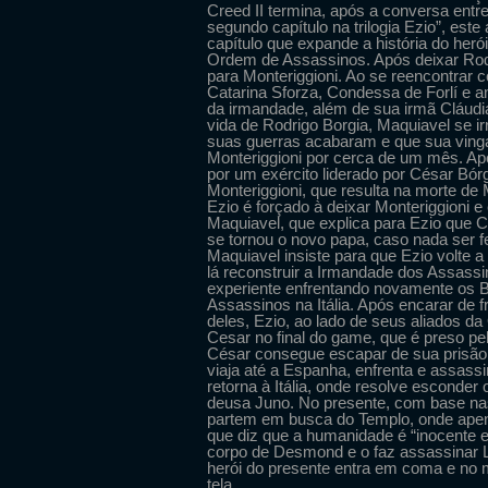
Creed II termina, após a conversa entr
segundo capítulo na trilogia Ezio”, est
capítulo que expande a história do her
Ordem de Assassinos. Após deixar Rodr
para Monteriggioni. Ao se reencontrar 
Catarina Sforza, Condessa de Forlí e am
da irmandade, além de sua irmã Cláudi
vida de Rodrigo Borgia, Maquiavel se i
suas guerras acabaram e que sua ving
Monteriggioni por cerca de um mês. Ap
por um exército liderado por César Bór
Monteriggioni, que resulta na morte de 
Ezio é forçado à deixar Monteriggioni
Maquiavel, que explica para Ezio que 
se tornou o novo papa, caso nada ser fei
Maquiavel insiste para que Ezio volte
lá reconstruir a Irmandade dos Assass
experiente enfrentando novamente os B
Assassinos na Itália. Após encarar de f
deles, Ezio, ao lado de seus aliados 
Cesar no final do game, que é preso pel
César consegue escapar de sua prisão 
viaja até a Espanha, enfrenta e assas
retorna à Itália, onde resolve esconder
deusa Juno. No presente, com base n
partem em busca do Templo, onde ape
que diz que a humanidade é “inocente e
corpo de Desmond e o faz assassinar L
herói do presente entra em coma e no
tela.