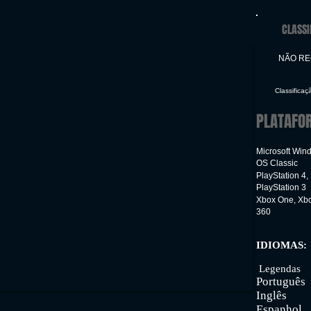
CLASSI
NÃO R
Classificaç
PLATAFO
Microsoft Win
OS Classic
PlayStation 4,
PlayStation 3
Xbox One, Xb
360
IDIOMAS:
Inter
Legendas
Português
Inglês
Espanhol