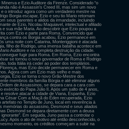
e Minerva e Ezio Auditore da Firenze. Considerado “o
e ainda não é Assassin’s Creed III, mas sim um novo
ói e o introduz agora como um verdadeiro mestre na
igo Borgia escapar, Ezio e seu tio Mario retornam
com seus parentes e alidos da irmandade, incluindo
ante de Ezio, Nicolau Maquiavel, intelectual e afiliado
a e sua mãe Maria. Ao descobrir que Ezio poupou a
rrita com Ezio e parte para Roma. Convencido que
ança contra os Borgia acabou, Ezio permanece em
ós uma noite com Catarina, Monteriggioni é atacada
gia, filho de Rodrigo, uma imensa batalha acontece em
Mario Auditore e na completa destruição da cidade.
 e consegue fugir para Roma. Em Roma, Ezio encontra
César se tornou o novo governador de Roma e Rodrigo
to, toda Itália irá ceder ao poder dos templários.
 a Florença, mas Ezio decide permanecer em Roma e
inos. Agora com um Ezio mais velho e mais
orgia, Ezio se torna o novo Grão-Mestre dos
rente membros da família Bórgia e até eliminar alguns
da Ordem de Assassinos, se depara cara a cara com
o exército do Papa Júlio II. Após um salto de 4 anos,
e resolve atacar a cidade de Viana, Espanha. Ezio
sina César Com a Maçã do Éden recuperada, Ezio
 o artefato no Templo de Juno, local em reverência à
as memórias do assassino, Desmond e seus aliados
nas Desmond se depara diretamente com a deusa
 ignorante”. Em seguida, Juno passa a controlar o
ucy. Após o ato de motivo até então desconhecido, o
 mesmo momento, os créditos começam a subir na