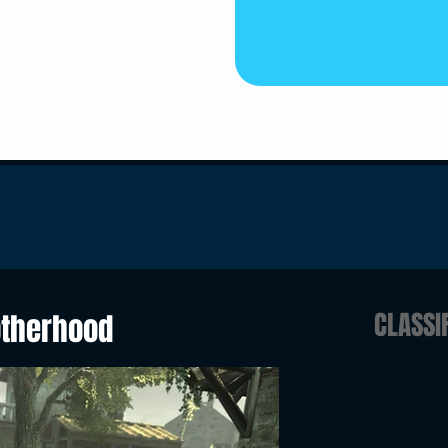
CLASSI
otherhood