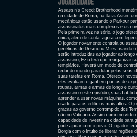
JOGABILIDADE
Assassin's Creed: Brotherhood mantém
na cidade de Roma, na Itália. Assim co
mecânicas estão usando o Parkour par
assassinatos mais complexos e os no
Pela primeira vez na série, o jogo of
única, além de contar agora com legen
O jogador novamente controla ou assas
genéticas de Desmond Miles usando o
serão introduzidas ao jogador ao longo
assassino, Ezio terá que reorganizar 
templários. Haverá um modo de control
redor do mundo para lutar pelos seus 
suas tarefas em Roma. Oferecer novos 
eles evoluam e ganhem pontos de exper
roupas, armas e armas de longo e cur
assassino neste episódio, suas habilida
aprender a usar novas máquinas, como
usado para os edifícios mais altos. O 
graças ao governo corrompido dos Tem
não no Vaticano. Assim como no vídeo 
capacidade de investir na cidade para 
pode ajudar com o povo. O jogador terá 
Borgia com o intuito de liberar regiões
objetivos, libera novas missões e oport