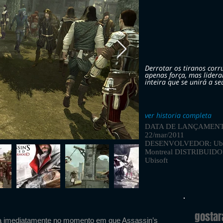
Derrotar os tiranos corr
apenas força, mas lide
inteira que se unirá a se
ver historia completa
DATA DE LANÇAMENT
22/mar/2011
DESENVOLVEDOR: Ubi
Montreal DISTRIBUID
Ubisoft
gosta
a imediatamente no momento em que Assassin’s