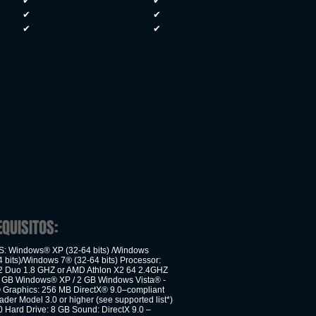
✔
✔
✔
✔
✔
✔
EQUISITOS:
: Windows® XP (32-64 bits) /Windows
 bits)/Windows 7® (32-64 bits) Processor:
 2 Duo 1.8 GHZ or AMD Athlon X2 64 2.4GHZ
 GB Windows® XP / 2 GB Windows Vista® -
Graphics: 256 MB DirectX® 9.0–compliant
ader Model 3.0 or higher (see supported list*)
0 Hard Drive: 8 GB Sound: DirectX 9.0 –