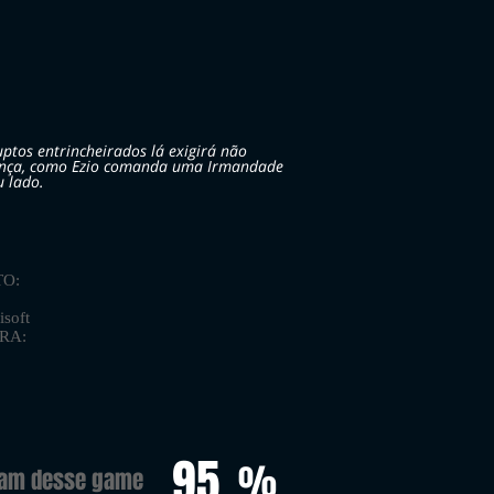
uptos entrincheirados lá exigirá não
rança, como Ezio comanda uma Irmandade
u lado.
O:
soft
ORA:
95
%
ram desse game