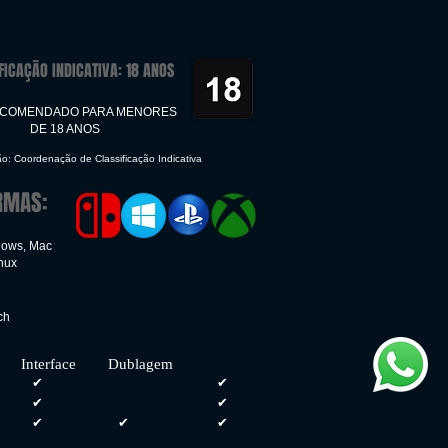
FICAÇÃO INDICATIVA: 18 ANOS
ECOMENDADO PARA MENORES
DE 18 ANOS
ão: Coordenação de Classificação Indicativa
RMAS:
dows, Mac
inux
ch
face Dublagem
✔
✔
✔
✔
✔
✔
✔