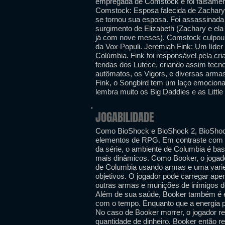
empregada de Comstock e foi falsam
Comstock: Esposa falecida de Zachar
se tornou sua esposa. Foi assassinada
surgimento de Elizabeth (Zachary e ela
já com nove meses). Comstock culpou s
da Vox Populi. Jeremiah Fink: Um líder 
Colúmbia. Fink foi responsável pela cri
fendas dos Lutece, criando assim tecn
autômatos, os Vigors, e diversas armas
Fink, o Songbird tem um laço emociona
lembra muito os Big Daddies e as Little 
JOGABILIDADE
Como BioShock e BioShock 2, BioShock
elementos de RPG. Em contraste com o
da série, o ambiente de Columbia é ba
mais dinâmicos. Como Booker, o jogado
de Columbia usando armas e uma varie
objetivos. O jogador pode carregar ap
outras armas e munições de inimigos de
Além de sua saúde, Booker também é 
com o tempo. Enquanto que a energia p
No caso de Booker morrer, o jogador 
quantidade de dinheiro. Booker então 