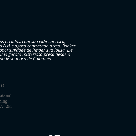
s erradas, com sua vida em risco,
os EUA e agora contratado arma, Booker
portunidade de limpar sua lousa. Ele
 uma garota misteriosa presa desde a
cidade voadora de Columbia.
O:
ional
ming
A: 2K