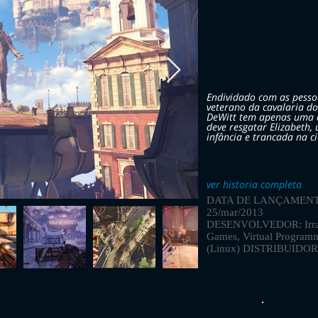
Endividado com as pessoa
veterano da cavalaria d
DeWitt tem apenas uma o
deve resgatar Elizabeth,
infância e trancada na 
ver historia completa
DATA DE LANÇAMENT
25/mar/2013
DESENVOLVEDOR: Irrat
Games, Virtual Program
(Linux) DISTRIBUIDOR