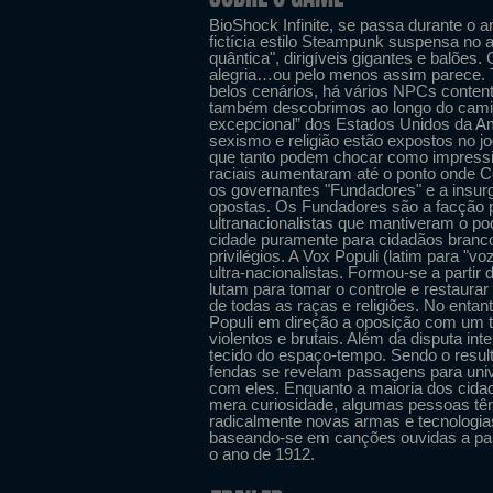
BioShock Infinite, se passa durante o 
fictícia estilo Steampunk suspensa no 
quântica", dirigíveis gigantes e balões
alegria…ou pelo menos assim parece. 
belos cenários, há vários NPCs content
também descobrimos ao longo do camin
excepcional” dos Estados Unidos da A
sexismo e religião estão expostos no j
que tanto podem chocar como impressio
raciais aumentaram até o ponto onde Co
os governantes "Fundadores" e a insurg
opostas. Os Fundadores são a facção po
ultranacionalistas que mantiveram o po
cidade puramente para cidadãos branc
privilégios. A Vox Populi (latim para "
ultra-nacionalistas. Formou-se a partir
lutam para tomar o controle e restaura
de todas as raças e religiões. No enta
Populi em direção a oposição com um 
violentos e brutais. Além da disputa in
tecido do espaço-tempo. Sendo o resul
fendas se revelam passagens para univ
com eles. Enquanto a maioria dos cid
mera curiosidade, algumas pessoas têm 
radicalmente novas armas e tecnologia
baseando-se em canções ouvidas a part
o ano de 1912.