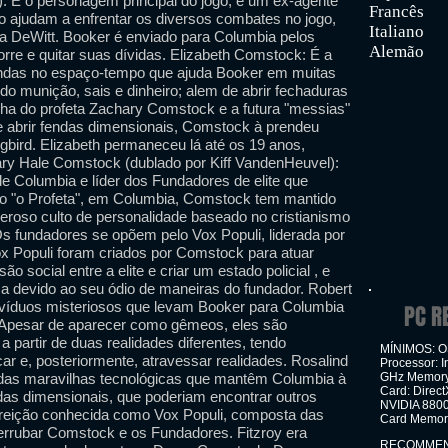
: É o personagem principal do jogo, é um ex-agente
Francês
o ajudam a enfrentar os diversos combates no jogo,
Italiano
na DeWitt. Booker é enviado para Columbia pelos
Alemão
orre e quitar suas dívidas. Elizabeth Comstock: É a
fendas no espaço-tempo que ajuda Booker em muitas
do munição, sais e dinheiro; alem de abrir fechaduras
lha do profeta Zachary Comstock e a futura "messias"
e abrir fendas dimensionais, Comstock à prendeu
bird. Elizabeth permaneceu lá até os 19 anos,
ary Hale Comstock (dublado por Kiff VandenHeuvel):
 de Columbia e líder dos Fundadores de elite que
 "o Profeta", em Columbia, Comstock tem mantido
eroso culto de personalidade baseado no cristianismo
s fundadores se opõem pelo Vox Populi, liderada por
ox Populi foram criados por Comstock para atuar
 social entre a elite e criar um estado policial , e
ça devido ao seu ódio de maneiras do fundador. Robert
divíduos misteriosos que levam Booker para Columbia
PC R
 Apesar de aparecer como gêmeos, eles são
partir de duas realidades diferentes, tendo
MÍNIMOS: OS
r e, posteriormente, atravessar realidades. Rosalind
Processor: I
 das maravilhas tecnológicas que mantêm Columbia à
GHz Memory:
Card: Direc
das dimensionais, que poderiam encontrar outros
NVIDIA 8800
urreição conhecida como Vox Populi, composta das
Card Memory
derrubar Comstock e os Fundadores. Fitzroy era
RECOMMENDE