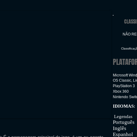
CLASSI
NÃO R
Classificaç
PLATAFO
Microsoft Win
OS Classic, L
PlayStation 3
Xbox 360
Nintendo Swit
IDIOMAS:
Inter
Legendas
Português
Inglês
Espanhol