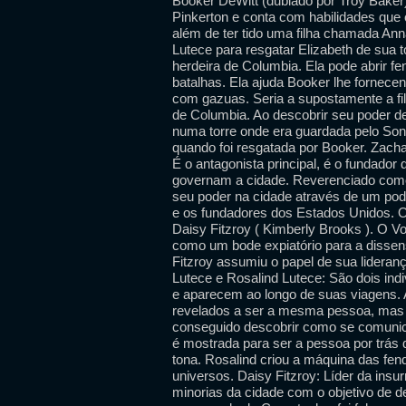
Booker DeWitt (dublado por Troy Baker)
Pinkerton e conta com habilidades que 
além de ter tido uma filha chamada An
Lutece para resgatar Elizabeth de sua t
herdeira de Columbia. Ela pode abrir 
batalhas. Ela ajuda Booker lhe fornecen
com gazuas. Seria a supostamente a fi
de Columbia. Ao descobrir seu poder d
numa torre onde era guardada pelo Song
quando foi resgatada por Booker. Zach
É o antagonista principal, é o fundador
governam a cidade. Reverenciado como
seu poder na cidade através de um pod
e os fundadores dos Estados Unidos. O
Daisy Fitzroy ( Kimberly Brooks ). O V
como um bode expiatório para a dissensão
Fitzroy assumiu o papel de sua lideran
Lutece e Rosalind Lutece: São dois in
e aparecem ao longo de suas viagens.
revelados a ser a mesma pessoa, mas a 
conseguido descobrir como se comunica
é mostrada para ser a pessoa por trás
tona. Rosalind criou a máquina das fen
universos. Daisy Fitzroy: Líder da ins
minorias da cidade com o objetivo de 