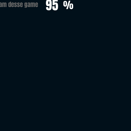
95
%
ram desse game