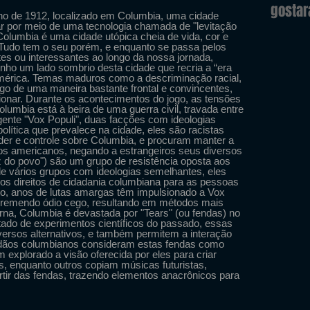
gosta
ano de 1912, localizado em Columbia, uma cidade
ar por meio de uma tecnologia chamada de "levitação
. Columbia é uma cidade utópica cheia de vida, cor e
Tudo tem o seu porém, e enquanto se passa pelos
es ou interessantes ao longo da nossa jornada,
ho um lado sombrio desta cidade que recria a “era
mérica. Temas maduros como a descriminação racial,
ogo de uma maneira bastante frontal e convincentes,
nar. Durante os acontecimentos do jogo, as tensões
lumbia está à beira de uma guerra civil, travada entre
ente "Vox Populi", duas facções com ideologias
lítica que prevalece na cidade, eles são racistas
der e controle sobre Columbia, e procuram manter a
os americanos, negando a estrangeiros seus diversos
voz do povo") são um grupo de resistência oposta aos
 de vários grupos com ideologias semelhantes, eles
r os direitos de cidadania columbiana para as pessoas
nto, anos de lutas amargas têm impulsionado a Vox
tremendo ódio cego, resultando em métodos mais
terna, Columbia é devastada por "Tears" (ou fendas) no
tado de experimentos científicos do passado, essas
ersos alternativos, e também permitem a interação
adãos columbianos consideram estas fendas como
explorado a visão oferecida por eles para criar
s, enquanto outros copiam músicas futuristas,
ir das fendas, trazendo elementos anacrônicos para