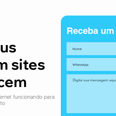
Receba um
us
m sites
ncem
ernet funcionando para
to