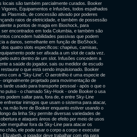
os locais são também parcialmente curados. Booker
e Vigores, Equipamentos e Infusões, todos espalhados
s as Plasmids, de concessão ativado por poderes
nçando raios de eletricidade, e também de possessão
alente a pontos de magia em Bioshock, para
em ser encontrados em toda Columbia, e também são
entos concedem habilidades passivas que podem
ência a danos, semelhante em função de BioShock.
 dos quatro slots específicos: chapéus, camisas,
quipamento pode ser afixada a um slot de cada vez.
pelo outro dentro de um slot. Infusões concedem a
te a saúde do jogador, sais ou medidor de escudo
restaurar o que está sendo impulsionado. Booker
omo com a "Sky-Line". O aerotrilho é uma especie de
 - originalmente projetado para movimentação de
 tarde usado para transporte pessoal - após o que o
 no pulso - o chamado Sky-Hook - onde Booker o usa
es podem saltar para, fora de, e entre Sky-Line
enfrentar inimigos que usam o sistema para atacar,
 na mão livre de Booker enquanto estiver usando o
longo da linha Sky permite diversas variedades de
bertura e ataques áreos de efeito por meio de usos
ode mergulhar fora da Sky-Line para atacar os
o chão, ele pode usar o corpo a corpo e executar
Elizabeth, o jogador deve trabalhar com ela para