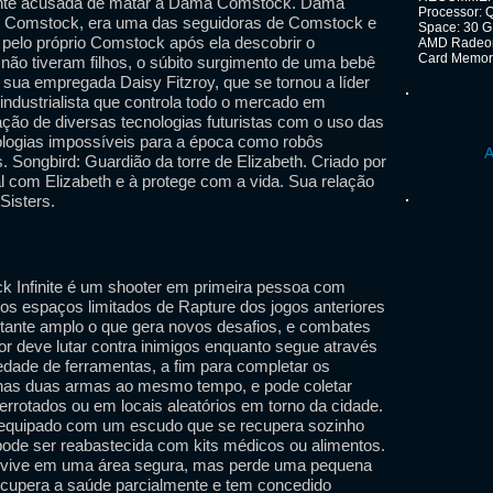
ente acusada de matar a Dama Comstock. Dama
Processor: 
y Comstock, era uma das seguidoras de Comstock e
Space: 30 G
 pelo próprio Comstock após ela descobrir o
AMD Radeon
Card Memory
 não tiveram filhos, o súbito surgimento de uma bebê
ua empregada Daisy Fitzroy, que se tornou a líder
industrialista que controla todo o mercado em
ação de diversas tecnologias futuristas com o uso das
ologias impossíveis para a época como robôs
A
. Songbird: Guardião da torre de Elizabeth. Criado por
l com Elizabeth e à protege com a vida. Sua relação
Sisters.
 Infinite é um shooter em primeira pessoa com
s espaços limitados de Rapture dos jogos anteriores
stante amplo o que gera novos desafios, e combates
r deve lutar contra inimigos enquanto segue através
dade de ferramentas, a fim para completar os
enas duas armas ao mesmo tempo, e pode coletar
rrotados ou em locais aleatórios em torno da cidade.
equipado com um escudo que se recupera sozinho
ode ser reabastecida com kits médicos ou alimentos.
revive em uma área segura, mas perde uma pequena
recupera a saúde parcialmente e tem concedido