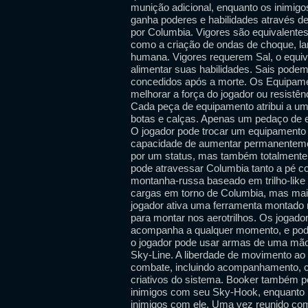
munição adicional, enquanto os inimig
ganha poderes e habilidades através d
por Columbia. Vigores são equivalente
como a criação de ondas de choque, la
humana. Vigores requerem Sal, o equiv
alimentar suas habilidades. Sais pod
concedidos após a morte. Os Equipam
melhorar a força do jogador ou resist
Cada peça de equipamento atribui a um
botas e calças. Apenas um pedaço de e
O jogador pode trocar um equipamento 
capacidade de aumentar permanentemen
por um status, mas também totalmente 
pode atravessar Columbia tanto a pé c
montanha-russa baseado em trilho-like
cargas em torno de Columbia, mas mais
jogador ativa uma ferramenta montado
para montar nos aerotrilhos. Os jogador
acompanha a qualquer momento, e pode 
o jogador pode usar armas de uma mão,
Sky-Line. A liberdade de movimento ao 
combate, incluindo acompanhamento, co
criativos do sistema. Booker também p
inimigos com seu Sky-Hook, enquanto n
inimigos com ele. Uma vez reunido com 