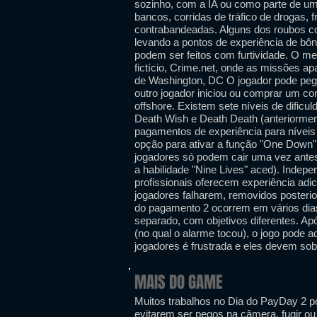
sozinho, com a IA ou como parte de um
bancos, corridas de tráfico de drogas,
contrabandeadas. Alguns dos roubos co
levando a pontos de experiência de bôn
podem ser feitos com furtividade. O m
fictício, Crime.net, onde as missões
de Washington, DC O jogador pode pega
outro jogador iniciou ou comprar um co
offshore. Existem sete níveis de dificuld
Death Wish e Death Death (anteriorme
pagamentos de experiência para níveis 
opção para ativar a função "One Down" 
jogadores só podem cair uma vez ante
a habilidade "Nine Lives" aced). Indepen
profissionais oferecem experiência ad
jogadores falharem, removidos posteri
do pagamento 2 ocorrem em vários dias
separado, com objetivos diferentes. Ap
(no qual o alarme tocou), o jogo pode ad
jogadores é frustrada e eles devem sob
MAIS DO GAME
Muitos trabalhos no Dia do PayDay 2 p
evitarem ser pegos na câmera, fugir o