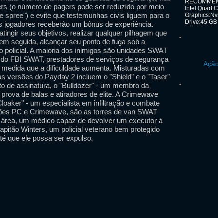
RECOMMENDE
rs (o número de pagers pode ser reduzido por meio
Intel Quad 
 spree") e evite que testemunhas civis liguem para o
Graphics:Nv
Drive:45 GB
os jogadores receberão um bônus de experiência.
atingir seus objetivos, realizar qualquer pilhagem que
em seguida, alcançar seu ponto de fuga sob a
 policial. A maioria dos inimigos são unidades SWAT
s do FBI SWAT, prestadores de serviços de segurança
Ação
 medida que a dificuldade aumenta. Misturadas com
as versões do Payday 2 incluem o "Shield" e o "Taser"
 de assinatura, o "Bulldozer" - um membro da
rova de balas e atiradores de elite. A Crimewave
loaker" - um especialista em infiltração e combate
ições PC e Crimewave, são as torres de van SWAT
r área, um médico capaz de devolver um executor à
Capitão Winters, um policial veterano bem protegido
té que ele possa ser expulso.