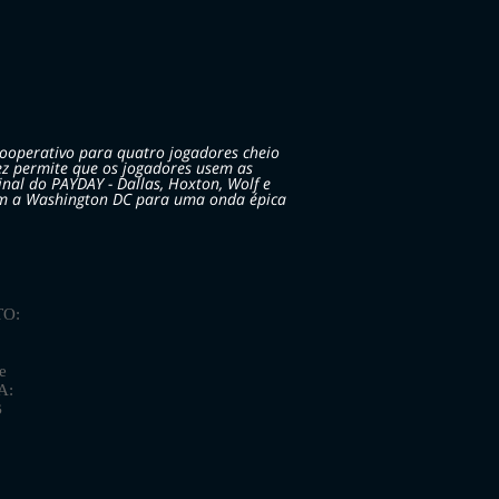
ooperativo para quatro jogadores cheio
z permite que os jogadores usem as
nal do PAYDAY - Dallas, Hoxton, Wolf e
em a Washington DC para uma onda épica
O:
e
A:
B