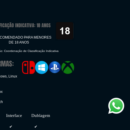
FICAÇÃO INDICATIVA: 18 ANOS
ECOMENDADO PARA MENORES
DE 18 ANOS
ão: Coordenação de Classificação Indicativa
RMAS:
dows, Linux
ox
ch
face Dublagem
✔
✔