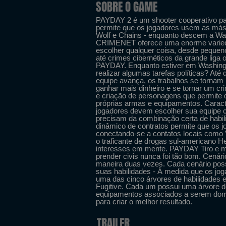
SOBRE O GAME
PAYDAY 2 é um shooter cooperativo pa
permite que os jogadores usem as másc
Wolf e Chains - enquanto descem a Wa
CRIMENET oferece uma enorme varieda
escolher qualquer coisa, desde pequen
até crimes cibernéticos da grande liga
PAYDAY. Enquanto estiver em Washingto
realizar algumas tarefas políticas? At
equipe avança, os trabalhos se tornam 
ganhar mais dinheiro e se tornar um cr
e criação de personagens que permite
próprias armas e equipamentos. Caract
jogadores devem escolher sua equipe c
precisam da combinação certa de habi
dinâmico de contratos permite que os 
conectando-se a contatos locais como V
o traficante de drogas sul-americano H
interesses em mente. PAYDAY Tiro e m
prender civis nunca foi tão bom. Cená
maneira duas vezes. Cada cenário possu
suas habilidades - À medida que os jog
uma das cinco árvores de habilidades e
Fugitive. Cada um possui uma árvore d
equipamentos associados a serem dom
para criar o melhor resultado.
TRAILER