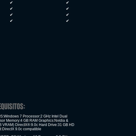
✔
✔
✔
✔
✔
✔
✔
✔
EQUISITOS:
:Windows 7 Processor:2 GHz Intel Dual
sor Memory:4 GB RAM Graphics:Nvidia &
 VRAM) DirectX®:9.0c Hard Drive:31 GB HD
:DirectX 9.0c compatible