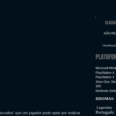
CLASSI
NÃO R
Classificaç
PLATAFO
Microsoft Win
PlayStation 4,
PlayStation 3
Xbox One, Xb
360
Nintendo Swit
IDIOMAS:
Inter
Legendas
Português
ssaltos' que um jogador pode optar por realizar