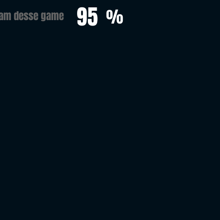
95
%
ram desse game