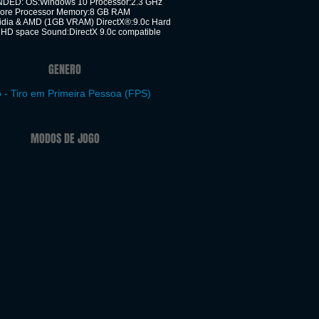
D: OS:Windows 10 Processor:2.3 GHz
Core Processor Memory:8 GB RAM
idia & AMD (1GB VRAM) DirectX®:9.0c Hard
 HD space Sound:DirectX 9.0c compatible
GENERO
 - Tiro em Primeira Pessoa (FPS)
MODOS DE JOGO