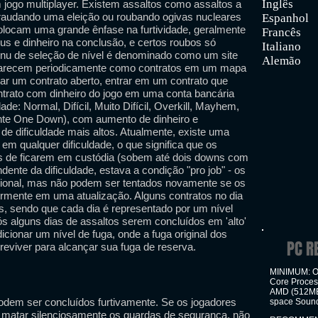
Inglês
 jogo multiplayer. Existem assaltos como assaltos a
 fraudando uma eleição ou roubando ogivas nucleares
Espanhol
locam uma grande ênfase na furtividade, geralmente
Francês
us e dinheiro na conclusão, e certos roubos só
Italiano
enu de seleção de nível é denominado como um site
Alemão
 aparecem periodicamente como contratos em um mapa
r um contrato aberto, entrar em um contrato que
ntrato com dinheiro do jogo em uma conta bancária
ade: Normal, Difícil, Muito Difícil, Overkill, Mayhem,
nte One Down), com aumento de dinheiro e
de dificuldade mais altos. Atualmente, existe uma
em qualquer dificuldade, o que significa que os
s de ficarem em custódia (sobem até dois downs com
dente da dificuldade, estava a condição "pro job" - os
icional, mas não podem ser tentados novamente se os
ormente em uma atualização. Alguns contratos no dia
, sendo que cada dia é representado por um nível
ós alguns dias de assaltos serem concluídos em 'alto'
icionar um nível de fuga, onde a fuga original dos
PC R
reviver para alcançar sua fuga de reserva.
MINIMUM: OS
Core Proces
AMD (512MB
odem ser concluídos furtivamente. Se os jogadores
space Sound
u matar silenciosamente os guardas de segurança, não