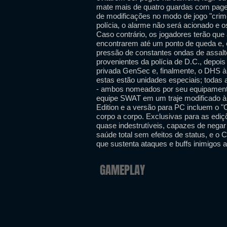
mate mais de quatro guardas com page
de modificações no modo de jogo "crime
polícia, o alarme não será acionado e 
Caso contrário, os jogadores terão que 
encontrarem até um ponto de queda e, 
pressão de constantes ondas de assalto
provenientes da polícia de D.C., depoi
privada GenSec e, finalmente, o DHS à
estas estão unidades especiais; todas 
- ambos nomeados por seu equipamento
equipe SWAT em um traje modificado à p
Edition e a versão para PC incluem o "C
corpo a corpo. Exclusivas para as ed
quase indestrutíveis, capazes de nega
saúde total sem efeitos de status, e o 
que sustenta ataques e buffs inimigos a
GAMEPLAY