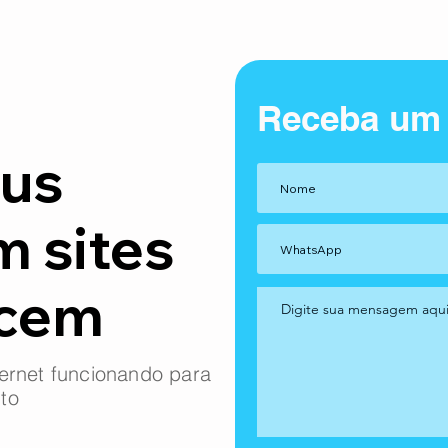
Receba um
us
m sites
ncem
ernet funcionando para
to