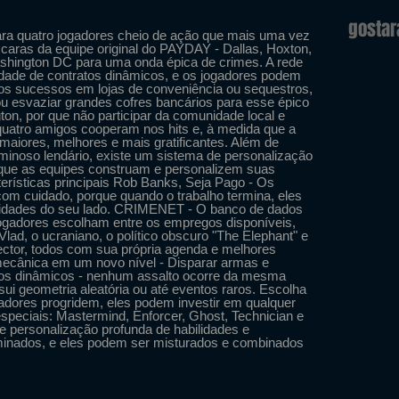
gosta
ra quatro jogadores cheio de ação que mais uma vez
aras da equipe original do PAYDAY - Dallas, Hoxton,
shington DC para uma onda épica de crimes. A rede
de de contratos dinâmicos, e os jogadores podem
os sucessos em lojas de conveniência ou sequestros,
 ou esvaziar grandes cofres bancários para esse épico
n, por que não participar da comunidade local e
é quatro amigos cooperam nos hits e, à medida que a
maiores, melhores e mais gratificantes. Além de
iminoso lendário, existe um sistema de personalização
 que as equipes construam e personalizem suas
erísticas principais Rob Banks, Seja Pago - Os
om cuidado, porque quando o trabalho termina, eles
lidades do seu lado. CRIMENET - O banco de dados
jogadores escolham entre os empregos disponíveis,
lad, o ucraniano, o político obscuro "The Elephant" e
ector, todos com sua própria agenda e melhores
ecânica em um novo nível - Disparar armas e
rios dinâmicos - nenhum assalto ocorre da mesma
i geometria aleatória ou até eventos raros. Escolha
adores progridem, eles podem investir em qualquer
speciais: Mastermind, Enforcer, Ghost, Technician e
e personalização profunda de habilidades e
inados, e eles podem ser misturados e combinados