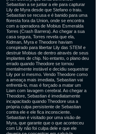
Sebastian a se juntar a ele para capturar
Lily de Myra desde que Stefano o traiu.
Sebastian se recusa e é banido para uma
floresta fora da Union, onde se encontra
com a operadora de Mobius Esmeralda
Torres (Crash Barrera). Ao chegar a sua
casa segura, Torres revela que ela,
Kidman, Myra e Theodore haviam
conspirado para libertar Lily das STEM e
destruir Mobius de dentro através de seus
implantes de chip. No entanto, o plano deu
errado quando Theodore se tornou
mentalmente instável e decidiu sequestrar
Lily por si mesmo. Vendo Theodore como
a ameaça mais imediata, Sebastian vai
enfrentá-lo, mas é forçado a matar um
Liam com lavagem cerebral. Ao chegar a
Theodore, Sebastian é imediatamente
incapacitado quando Theodore usa a
própria culpa persistente de Sebastian
contra ele e ele fica inconsciente.
Sebastian é visitado por uma visão de
Myra, que garante que o que aconteceu
com Lily não foi culpa dele e que ele
deveria se concentrar em salvá-la.