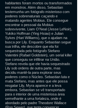
habitantes foram mortos ou transformados
em monstros. Além disso, Sebastian
testemunha um fotógrafo misterioso com
poderes sobrenaturais caçando e
matando agentes Mobius. Ele consegue
encontrar o pessoal da Mobius
sobrevivente, Liam O'Neal (Jesse LeNoir),
Yukiko Hoffman (Ying Hsiao) e Julian
Sykes (Hari Williams), que o ajudam na
busca por Lily. Enquanto Sebastian segue
sua trilha, ele descobre que ela foi
sequestrada pelo fotógrafo Stefano
Valentini (Rafael Goldstein), um serial killer
que conseguiu se infiltrar na União.
Stefano revela que ele havia sequestrado
Lily sob ordens de outra parte, mas
decidiu mantê-la para explorar seus
poderes como o Núcleo. Sebastian luta e
mata Stefano, mas antes que ele possa
resgatar Lily, Myra aparece e a leva
embora. Sebastian se vê transportado
para o interior de uma misteriosa área
semelhante a uma fortaleza, onde é
abordado pelo padre Theodore Wallace
(Ron Sewer), que tenta convencer