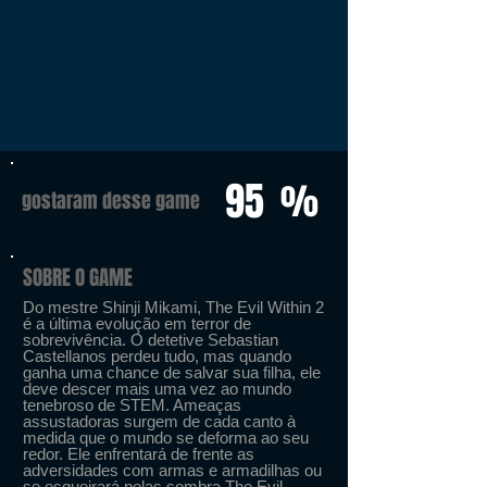
95
%
gostaram desse game
SOBRE O GAME
Do mestre Shinji Mikami, The Evil Within 2
é a última evolução em terror de
sobrevivência. O detetive Sebastian
Castellanos perdeu tudo, mas quando
ganha uma chance de salvar sua filha, ele
deve descer mais uma vez ao mundo
tenebroso de STEM. Ameaças
assustadoras surgem de cada canto à
medida que o mundo se deforma ao seu
redor. Ele enfrentará de frente as
adversidades com armas e armadilhas ou
se esgueirará pelas sombra The Evil