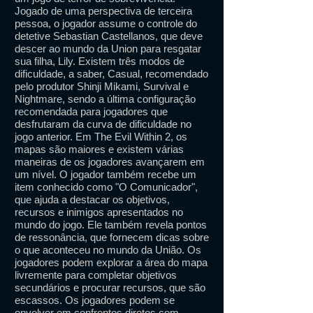
Jogado de uma perspectiva de terceira
pessoa, o jogador assume o controle do
detetive Sebastian Castellanos, que deve
descer ao mundo da Union para resgatar
sua filha, Lily. Existem três modos de
dificuldade, a saber, Casual, recomendado
pelo produtor Shinji Mikami, Survival e
Nightmare, sendo a última configuração
recomendada para jogadores que
desfrutaram da curva de dificuldade no
jogo anterior. Em The Evil Within 2, os
mapas são maiores e existem várias
maneiras de os jogadores avançarem em
um nível. O jogador também recebe um
item conhecido como "O Comunicador",
que ajuda a destacar os objetivos,
recursos e inimigos apresentados no
mundo do jogo. Ele também revela pontos
de ressonância, que fornecem dicas sobre
o que aconteceu no mundo da União. Os
jogadores podem explorar a área do mapa
livremente para completar objetivos
secundários e procurar recursos, que são
escassos. Os jogadores podem se
envolver em confrontos diretos com