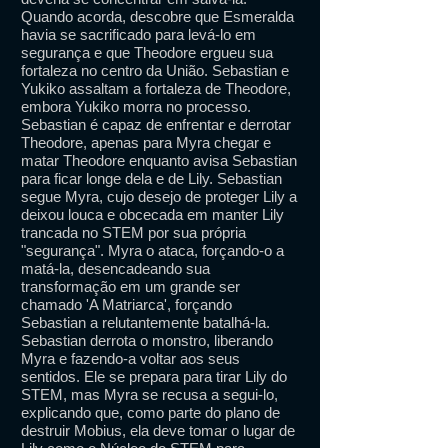
Quando acorda, descobre que Esmeralda
havia se sacrificado para levá-lo em
segurança e que Theodore ergueu sua
fortaleza no centro da União. Sebastian e
Yukiko assaltam a fortaleza de Theodore,
embora Yukiko morra no processo.
Sebastian é capaz de enfrentar e derrotar
Theodore, apenas para Myra chegar e
matar Theodore enquanto avisa Sebastian
para ficar longe dela e de Lily. Sebastian
segue Myra, cujo desejo de proteger Lily a
deixou louca e obcecada em manter Lily
trancada no STEM por sua própria
"segurança". Myra o ataca, forçando-o a
matá-la, desencadeando sua
transformação em um grande ser
chamado 'A Matriarca', forçando
Sebastian a relutantemente batalhá-la.
Sebastian derrota o monstro, liberando
Myra e fazendo-a voltar aos seus
sentidos. Ele se prepara para tirar Lily do
STEM, mas Myra se recusa a segui-lo,
explicando que, como parte do plano de
destruir Mobius, ela deve tomar o lugar de