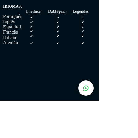
IDIOMAS:
Interface Dublagem Legendas
Português
✔
✔
✔
Inglês
✔
✔
✔
Espanhol
✔
✔
✔
Francês
✔
✔
✔
✔
✔
✔
Italiano
Alemão
✔
✔
✔
PC REQUISITOS:
MÍNIMOS:
SO:
Windows
7/8.1/10