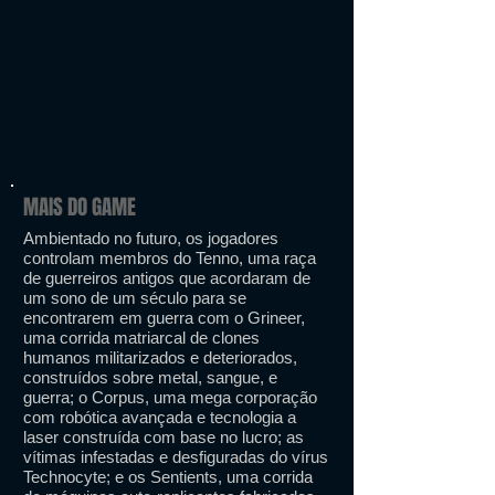
MAIS DO GAME
Ambientado no futuro, os jogadores
controlam membros do Tenno, uma raça
de guerreiros antigos que acordaram de
um sono de um século para se
encontrarem em guerra com o Grineer,
uma corrida matriarcal de clones
humanos militarizados e deteriorados,
construídos sobre metal, sangue, e
guerra; o Corpus, uma mega corporação
com robótica avançada e tecnologia a
laser construída com base no lucro; as
vítimas infestadas e desfiguradas do vírus
Technocyte; e os Sentients, uma corrida