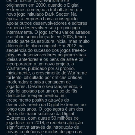
Os conceitos para Warframe se
originaram em 2000, quando o Digital
Extremes começou a trabalhar em um
novo jogo intitulado Dark Sector. Na
época, a empresa havia conseguido
apoiar outros desenvolvedores e editores
e queria desenvolver seu próprio jogo
internamente. O jogo sofreu vários atrasos
e acabou sendo lançado em 2008, tendo
usado parte da estrutura inicial, mas muito
diferente do plano original. Em 2012, na
sequência do sucesso dos jogos free-to-
play, os desenvolvedores pegaram suas
idéias anteriores e os bens da arte e os
incorporaram a um novo projeto, o
Warframe, publicado por si próprio.
Inicialmente, o crescimento do Warframe
foi lento, dificultado por críticas críticas
moderadas e baixa contagem de
jogadores. Desde o seu lançamento, o
jogo foi apoiado por um grupo de fãs
dedicados e experimentou um
crescimento positivo através do
desenvolvimento da Digital Extremes ao
longo dos anos. O jogo agora é um dos
títulos de maior sucesso da Digital
Extremes, com quase 50 milhões de
jogadores em 2019, e recebeu atenção
significativa através da introdução de
novos conteúdos e modos de jogo nas