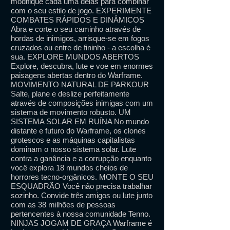
modifique cada uma delas para combinar
com o seu estilo de jogo. EXPERIMENTE
COMBATES RÁPIDOS E DINÂMICOS
Abra e corte o seu caminho através de
hordas de inimigos, arrisque-se em fogos
cruzados ou entre de fininho - a escolha é
sua. EXPLORE MUNDOS ABERTOS
Explore, descubra, lute e voe em enormes
paisagens abertas dentro do Warframe.
MOVIMENTO NATURAL DE PARKOUR
Salte, plane e deslize perfeitamente
através de composições inimigas com um
sistema de movimento robusto. UM
SISTEMA SOLAR EM RUÍNA No mundo
distante e futuro do Warframe, os clones
grotescos e as máquinas capitalistas
dominam o nosso sistema solar. Lute
contra a ganância e a corrupção enquanto
você explora 18 mundos cheios de
horrores tecno-orgânicos. MONTE O SEU
ESQUADRÃO Você não precisa trabalhar
sozinho. Convide três amigos ou lute junto
com as 38 milhões de pessoas
pertencentes à nossa comunidade Tenno.
NINJAS JOGAM DE GRAÇA Warframe é