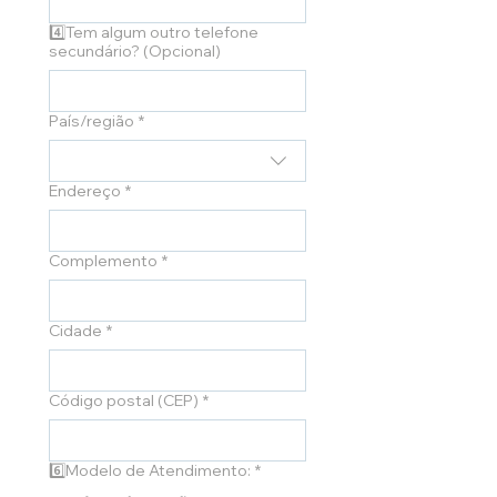
4️⃣Tem algum outro telefone
secundário? (Opcional)
País/região
*
5️⃣Endereço Completo: (Rua, Número, Bairro, Cidade, Estado e CEP).
Endereço
*
Complemento
*
Cidade
*
Código postal (CEP)
*
6️⃣Modelo de Atendimento:
*