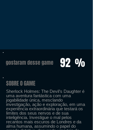
92
%
gostaram desse game
SOBRE O GAME
Sherlock Holmes: The Devil’s Daughter é
uma aventura fantástica com uma
jogabilidade única, mesclando
investigação, ação e exploração, em uma
experiência extraordinária que testará os
limites dos seus nervos e de sua
inteligência. Investigue o mal pelos
recantos mais escuros de Londres e da
alma humana, assumindo o papel do