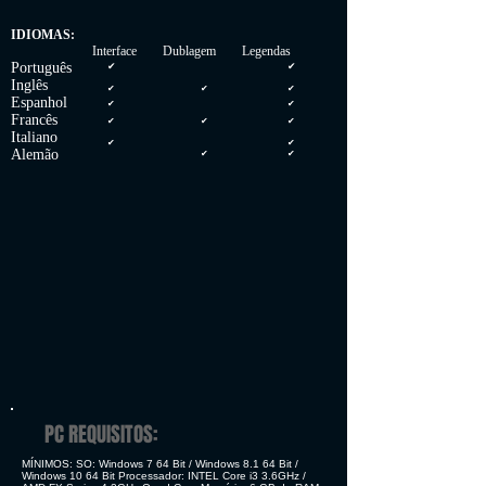
IDIOMAS:
Interface Dublagem Legendas
Português
✔
✔
Inglês
✔
✔
✔
Espanhol
✔
✔
Francês
✔
✔
✔
Italiano
✔
✔
Alemão
✔
✔
PC REQUISITOS:
MÍNIMOS: SO: Windows 7 64 Bit / Windows 8.1 64 Bit /
Windows 10 64 Bit Processador: INTEL Core i3 3.6GHz /