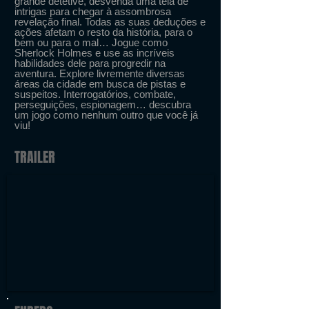
grande detetive, desvenda uma teia de
intrigas para chegar à assombrosa
revelação final. Todas as suas deduções e
ações afetam o resto da história, para o
bem ou para o mal… Jogue como
Sherlock Holmes e use as incríveis
habilidades dele para progredir na
aventura. Explore livremente diversas
áreas da cidade em busca de pistas e
suspeitos. Interrogatórios, combate,
perseguições, espionagem… descubra
um jogo como nenhum outro que você já
viu!
TRAILER