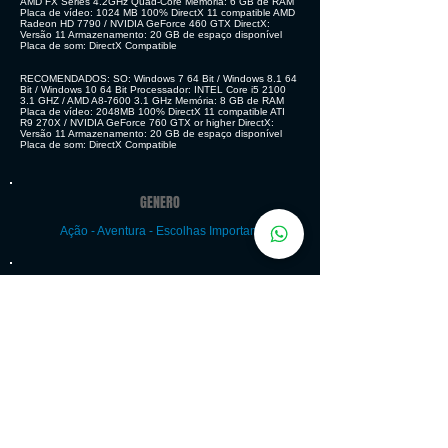
AMD FX Series 4.2GHz Quad-Core Memória: 6 GB de RAM
Placa de vídeo: 1024 MB 100% DirectX 11 compatible AMD
Radeon HD 7790 / NVIDIA GeForce 460 GTX DirectX:
Versão 11 Armazenamento: 20 GB de espaço disponível
Placa de som: DirectX Compatible
RECOMENDADOS: SO: Windows 7 64 Bit / Windows 8.1 64
Bit / Windows 10 64 Bit Processador: INTEL Core i5 2100
3.1 GHZ / AMD A8-7600 3.1 GHz Memória: 8 GB de RAM
Placa de vídeo: 2048MB 100% DirectX 11 compatible ATI
R9 270X / NVIDIA GeForce 760 GTX or higher DirectX:
Versão 11 Armazenamento: 20 GB de espaço disponível
Placa de som: DirectX Compatible
GENERO
Ação - Aventura - Escolhas Importam
MODOS DE JOGO
Single-player