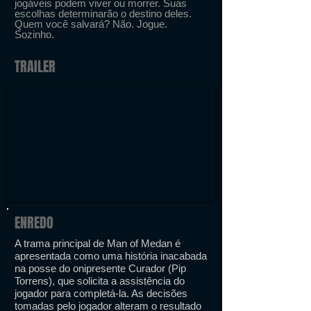
jogáveis podem viver ou morrer. Suas
escolhas determinarão o destino deles.
Quem você salvará? Não. Jogue.
Sozinho.
TRAILER
ENREDO
A trama principal de Man of Medan é
apresentada como uma história inacabada
na posse do onipresente Curador (Pip
Torrens), que solicita a assistência do
jogador para completá-la. As decisões
tomadas pelo jogador alteram o resultado