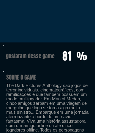
81
%
gostaram desse game
SOBRE O GAME
The Dark Pictures Anthology são jogos de
terror individuais, cinematográficos, com
ramificações e que também possuem um
modo multijogador. Em Man of Medan,
cinco amigos zarpam em uma viagem de
mergulho que logo se torna algo muito
mais sinistro... Embarque em uma jornada
aterrorizante a bordo de um navio
fantasma. Viva uma história assustadora
com um amigo online ou até cinco
jogadores offline. Todos os personagens