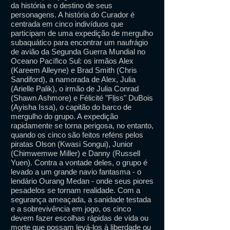
da história e o destino de seus
personagens. A história do Curador é
centrada em cinco indivíduos que
participam de uma expedição de mergulho
subaquático para encontrar um naufrágio
de avião da Segunda Guerra Mundial no
Oceano Pacífico Sul: os irmãos Alex
(Kareem Alleyne) e Brad Smith (Chris
Sandiford), a namorada de Alex, Julia
(Arielle Palik), o irmão de Julia Conrad
(Shawn Ashmore) e Félicité "Fliss" DuBois
(Ayisha Issa), o capitão do barco de
mergulho do grupo. A expedição
rapidamente se torna perigosa, no entanto,
quando os cinco são feitos reféns pelos
piratas Olson (Kwasi Songui), Junior
(Chimwemwe Miller) e Danny (Russell
Yuen). Contra a vontade deles, o grupo é
levado a um grande navio fantasma - o
lendário Ourang Medan - onde seus piores
pesadelos se tornam realidade. Com a
segurança ameaçada, a sanidade testada
e a sobrevivência em jogo, os cinco
devem fazer escolhas rápidas de vida ou
morte que possam levá-los à liberdade ou