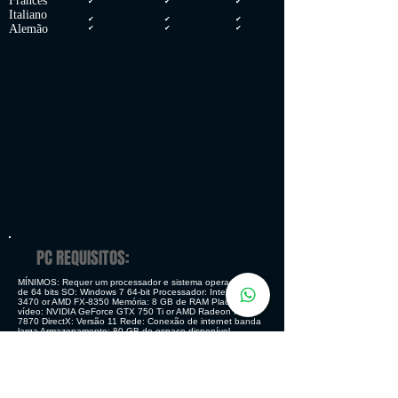
Francês
✔
✔
✔
Italiano
✔
✔
✔
Alemão
✔
✔
✔
PC REQUISITOS:
MÍNIMOS: Requer um processador e sistema operacional
de 64 bits SO: Windows 7 64-bit Processador: Intel Core i5-
3470 or AMD FX-8350 Memória: 8 GB de RAM Placa de
vídeo: NVIDIA GeForce GTX 750 Ti or AMD Radeon HD
7870 DirectX: Versão 11 Rede: Conexão de internet banda
larga Armazenamento: 80 GB de espaço disponível
RECOMENDADOS: Requer um processador e sistema
operacional de 64 bits SO: Windows 10 64bit Processador:
Intel Core i5- 8400 or AMD Ryzen 5 1600 Memória: 8 GB de
RAM Placa de vídeo: NVIDIA GeForce GTX 1060 or AMD