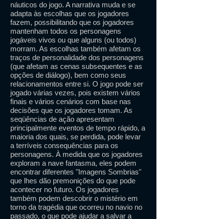
náuticos do jogo. A narrativa muda e se
adapta às escolhas que os jogadores
fazem, possibilitando que os jogadores
mantenham todos os personagens
jogáveis ​​vivos ou que alguns (ou todos)
morram. As escolhas também afetam os
traços de personalidade dos personagens
(que afetam as cenas subsequentes e as
opções de diálogo), bem como seus
relacionamentos entre si. O jogo pode ser
jogado várias vezes, pois existem vários
finais e vários cenários com base nas
decisões que os jogadores tomam. As
seqüências de ação apresentam
principalmente eventos de tempo rápido, a
maioria dos quais, se perdida, pode levar
a terríveis consequências para os
personagens. À medida que os jogadores
exploram a nave fantasma, eles podem
encontrar diferentes "Imagens Sombrias"
que lhes dão premonições do que pode
acontecer no futuro. Os jogadores
também podem descobrir o mistério em
torno da tragédia que ocorreu no navio no
passado, o que pode ajudar a salvar a