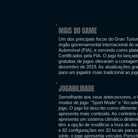
MAIS DO GAME
Um dos principais focos do Gran Turismo
órgão governamental internacional do a
Automóvel (FIA), e servindo como pla
Certificados pela FIA. O jogo foi lança
gratuitas de jogos elevaram a contagem
dezembro de 2019. As atualizações g
para um jogador mais tradicional ao jog
JOGABILIDADE
Semelhante aos seus antecessores, o Gr
modos de jogo: "Sport Mode" e "Arcad
jogo. O jogo foi descrito como diferente
apresenta mais conteúdo. Ao contrário 
apresenta um sistema climático dinâmico
têm a opção de modificar a hora do dia d
e 82 configurações em 32 locais para 
série, o jogo apresenta veículos Porsch