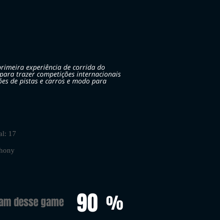
rimeira experiência de corrida do
para trazer competições internacionais
ões de pistas e carros e modo para
al: 17
phony
90
%
ram desse game