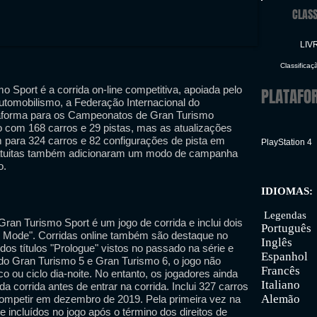
CLASS
LIV
Classificaç
 Sport é a corrida on-line competitiva, apoiada pelo
PLATAFO
utomobilismo, a Federação Internacional do
taforma para os Campeonatos de Gran Turismo
do com 168 carros e 29 pistas, mas as atualizações
 para 324 carros e 82 configurações de pista em
PlayStation 4
ratuitas também adicionaram um modo de campanha
o.
IDIOMAS:
Inter
Legendas
an Turismo Sport é um jogo de corrida e inclui dois
Português
e Mode". Corridas online também são destaque no
Inglês
 dos títulos "Prologue" vistos no passado na série e
Espanhol
do Gran Turismo 5 e Gran Turismo 6, o jogo não
Francês
 ou ciclo dia-noite. No entanto, os jogadores ainda
Italiano
a corrida antes de entrar na corrida. Inclui 327 carros
Alemão
competir em dezembro de 2019. Pela primeira vez na
e incluídos no jogo após o término dos direitos de