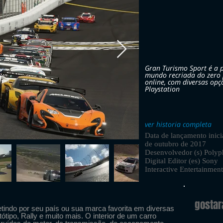
Gran Turismo Sport é a p
mundo recriada do zero 
online, com diversas opç
Playstation
ver historia completa
Data de lançamento inici
de outubro de 2017
Desenvolvedor (s) Poly
Digital Editor (es) Sony
Interactive Entertainment
gosta
tindo por seu país ou sua marca favorita em diversas
ótipo, Rally e muito mais. O interior de um carro