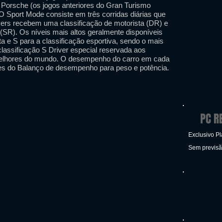
a Porsche (os jogos anteriores do Gran Turismo
O Sport Mode consiste em três corridas diárias que
vers recebem uma classificação de motorista (DR) e
 (SR). Os níveis mais altos geralmente disponíveis
ta e S para a classificação esportiva, sendo o mais
assificação S Driver especial reservada aos
 melhores do mundo. O desempenho do carro em cada
tes do Balanço de desempenho para peso e potência.
PC R
Exclusivo Pl
Sem previs