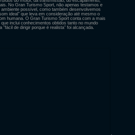
o ruídos do motor, da transmissão, do escapamento,
mais. No Gran Turismo Sport, não apenas testamos e
r ambiente possível, como também desenvolvemos
"som ideal" que leva em consideração até mesmo o
som humana. O Gran Turismo Sport conta com a mais
o que inclui conhecimentos obtidos tanto no mundo
"fácil de dirigir porque é realista" foi alcançada.