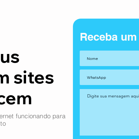
Receba um
us
m sites
ncem
ernet funcionando para
to