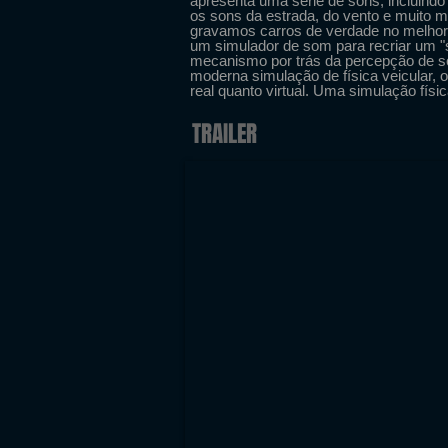
apresenta uma série de sons, incluind
os sons da estrada, do vento e muito 
gravamos carros de verdade no melho
um simulador de som para recriar um 
mecanismo por trás da percepção de 
moderna simulação de física veicular, 
real quanto virtual. Uma simulação física 
TRAILER