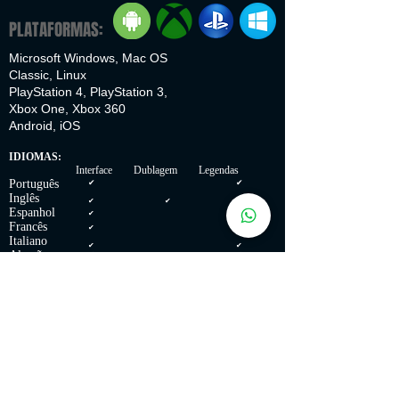
PLATAFORMAS:
Microsoft Windows, Mac OS
Classic, Linux
PlayStation 4, PlayStation 3,
Xbox One, Xbox 360
Android, iOS
IDIOMAS:
Interface Dublagem Legendas
Português
✔
✔
Inglês
✔
✔
✔
Espanhol
✔
✔
Francês
✔
✔
Italiano
✔
✔
Alemão
✔
✔