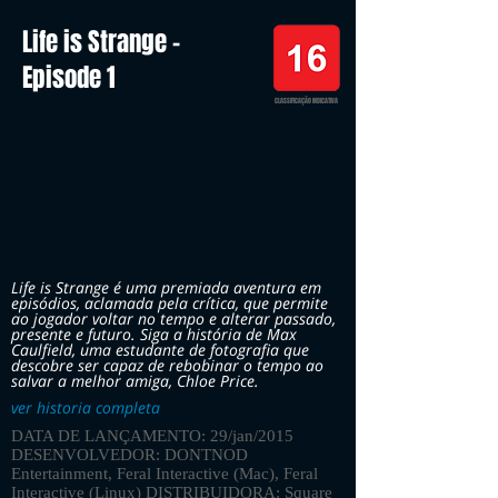
Life is Strange -
Episode 1
CLASSIFICAÇÃO INDICATIVA
Life is Strange é uma premiada aventura em
episódios, aclamada pela crítica, que permite
ao jogador voltar no tempo e alterar passado,
presente e futuro. Siga a história de Max
Caulfield, uma estudante de fotografia que
descobre ser capaz de rebobinar o tempo ao
salvar a melhor amiga, Chloe Price.
ver historia completa
DATA DE LANÇAMENTO: 29/jan/2015
DESENVOLVEDOR: DONTNOD
Entertainment, Feral Interactive (Mac), Feral
Interactive (Linux) DISTRIBUIDORA: Square