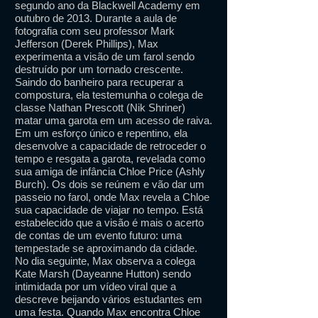
segundo ano da Blackwell Academy em
outubro de 2013. Durante a aula de
fotografia com seu professor Mark
Jefferson (Derek Phillips), Max
experimenta a visão de um farol sendo
destruído por um tornado crescente.
Saindo do banheiro para recuperar a
compostura, ela testemunha o colega de
classe Nathan Prescott (Nik Shriner)
matar uma garota em um acesso de raiva.
Em um esforço único e repentino, ela
desenvolve a capacidade de retroceder o
tempo e resgata a garota, revelada como
sua amiga de infância Chloe Price (Ashly
Burch). Os dois se reúnem e vão dar um
passeio no farol, onde Max revela a Chloe
sua capacidade de viajar no tempo. Está
estabelecido que a visão é mais o acerto
de contas de um evento futuro: uma
tempestade se aproximando da cidade.
No dia seguinte, Max observa a colega
Kate Marsh (Dayeanne Hutton) sendo
intimidada por um vídeo viral que a
descreve beijando vários estudantes em
uma festa. Quando Max encontra Chloe