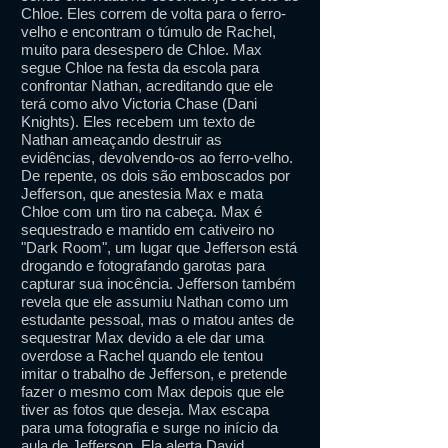
Chloe. Eles correm de volta para o ferro-
velho e encontram o túmulo de Rachel,
muito para desespero de Chloe. Max
segue Chloe na festa da escola para
confrontar Nathan, acreditando que ele
terá como alvo Victoria Chase (Dani
Knights). Eles recebem um texto de
Nathan ameaçando destruir as
evidências, devolvendo-os ao ferro-velho.
De repente, os dois são emboscados por
Jefferson, que anestesia Max e mata
Chloe com um tiro na cabeça. Max é
sequestrado e mantido em cativeiro no
"Dark Room", um lugar que Jefferson está
drogando e fotografando garotas para
capturar sua inocência. Jefferson também
revela que ele assumiu Nathan como um
estudante pessoal, mas o matou antes de
sequestrar Max devido a ele dar uma
overdose a Rachel quando ele tentou
imitar o trabalho de Jefferson, e pretende
fazer o mesmo com Max depois que ele
tiver as fotos que deseja. Max escapa
para uma fotografia e surge no início da
aula de Jefferson. Ela alerta David,