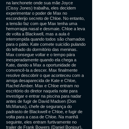
na lanchonete onde sua mãe Joyce
(Cissy Jones) trabalha, eles decidem
experimentar o poder de Max no
esconderijo secreto de Chloe. No entanto,
a tensão faz com que Max tenha uma
hemorragia nasal e desmaie. Chloe a leva
de volta a Blackwell, mas a aula é
interrompida quando todos são chamados
para o pátio. Kate comete suicídio pulando
do telhado do dormitório das meninas.
Max consegue voltar e o tempo pára
inesperadamente quando ela chega a
Kate, dando a Max a oportunidade de
convencê-la a descer. Max finalmente
resolve descobrir o que aconteceu com a
amiga desaparecida de Kate e Chloe,
Rachel Amber. Max e Chloe entram no
escritório do diretor naquela noite para
investigar e entrar na piscina para nadar
antes de fugir de David Madsen (Don
McManus), chefe de segurança do
padrasto de Blackwell e Chloe, e fugir de
volta para a casa de Chloe. Na manhã
seguinte, eles entram furtivamente no
trailer de Frank Bowers (Daniel Bonjour),