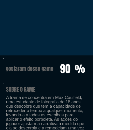
90
%
gostaram desse game
SOBRE O GAME
A trama se concentra em Max Caulfield,
uma estudante de fotografia de 18 anos
que descobre que tem a capacidade de
retroceder o tempo a qualquer momento,
levando-a a todas as escolhas para
aplicar o efeito borboleta. As ações do
jogador ajustam a narrativa à medida que
ela se desenrola e a remodelam uma vez