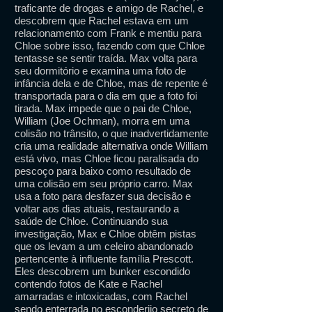
traficante de drogas e amigo de Rachel, e
descobrem que Rachel estava em um
relacionamento com Frank e mentiu para
Chloe sobre isso, fazendo com que Chloe
tentasse se sentir traída. Max volta para
seu dormitório e examina uma foto de
infância dela e de Chloe, mas de repente é
transportada para o dia em que a foto foi
tirada. Max impede que o pai de Chloe,
William (Joe Ochman), morra em uma
colisão no trânsito, o que inadvertidamente
cria uma realidade alternativa onde William
está vivo, mas Chloe ficou paralisada do
pescoço para baixo como resultado de
uma colisão em seu próprio carro. Max
usa a foto para desfazer sua decisão e
voltar aos dias atuais, restaurando a
saúde de Chloe. Continuando sua
investigação, Max e Chloe obtêm pistas
que os levam a um celeiro abandonado
pertencente à influente família Prescott.
Eles descobrem um bunker escondido
contendo fotos de Kate e Rachel
amarradas e intoxicadas, com Rachel
sendo enterrada no esconderijo secreto de